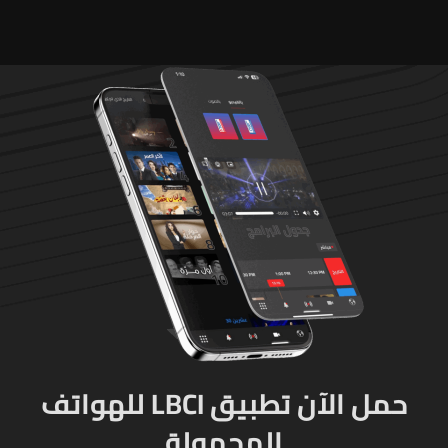
"جريمة حرب"
لوقف إطلاق النار
حمل الآن تطبيق LBCI للهواتف
المحمولة