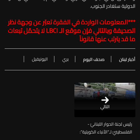
الدولية ستغادر الجنوب.
***المعلومات الواردة في الفقرة تعبّر عن وجهة نظر
الصحيفة وبالتالي فإن موقع الـ
LBCI
لا يتحمّل تبعات
ما قد يترتب عنها قانوناً
بري
اليونيفيل
أخبار لبنان
صحف اليوم
التالي
رئيس لجنة الحوار اللبنانيّ -
الفلسطينيّ لـ“الأنباء الكويتية”:
تسليم أربع شاحنات من السلاح