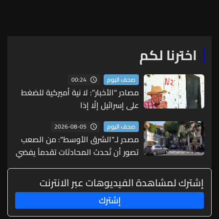
احتوت كمية “حرزانة”
اخترنا لكم
00:24
صحف اليوم
مصادر “الأخبار”: لا نية أميركية للضغط
على إسرائيل إلّا إذا
2026-08-05
صحف اليوم
مصدر لـ"الشرق الأوسط": من الصعب
تصور أن تُحدث المحادثات تقدماً يفضي
إلى انسحاب إسرائيلي كبير
إشترك لمشاهدة الفيديوهات عبر الانترنت
إشترك