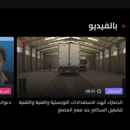
بالفيديو
08:23
أخبار لبنان
أمن و
الجمارك أنهت الاستعدادات اللوجستية والفنية والتقنية
دعوات 
لتشغيل السكانير عند معبر المصنع