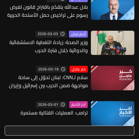
بلال عبدالله يتقدّم باقتراح قانون لفرض
رسوم على تراخيص حمل الأسلحة الحربية
واستعمال الزجاج الداكن
2026-03-03
أخبار لبنان
وزير الصحة: زيادة التغطية الاستشفائية
والدوائية خلال فترة الحرب
2026-03-19
خبر عاجل
سلام لـCNN: لبنان تحوّل إلى ساحة
مواجهة ضمن الحرب بين إسرائيل وإيران
وجميع اللبنانيين هم ضحايا وهذه الحرب
فُرضت علينا ولم نسعَ إليها ولم نخترها
2026-03-01
آخر الأخبار
وأولويتنا وقفها
ترامب: العمليات القتالية مستمرة