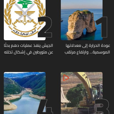
2
1
عودة الحرارة إلى معدلاتها
الجيش ينفذ عمليات دهم بحثًا
الموسمية... وارتفاع مرتقب
عن متورطين في إشكال تخلله
مطلع الأسبوع المقبل
إطلاق نار ويضبط أسلحة
وذخائر حربية ويتلف 16 خيمة
مزروعة بالماريجوانا
4
3