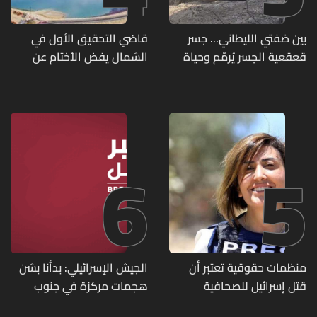
بين ضفتي الليطاني... جسر
قاضي التحقيق الأول في
قعقعية الجسر يُرمّم وحياة
الشمال يفض الأختام عن
تحاول النهوض من جديد
مشروع سد المسيلحة
6
5
منظمات حقوقية تعتبر أن
الجيش الإسرائيلي: بدأنا بشن
قتل إسرائيل للصحافية
هجمات مركزة في جنوب
اللبنانية آمال خليل يرقى الى
لبنان ردا على خرق حزب الله