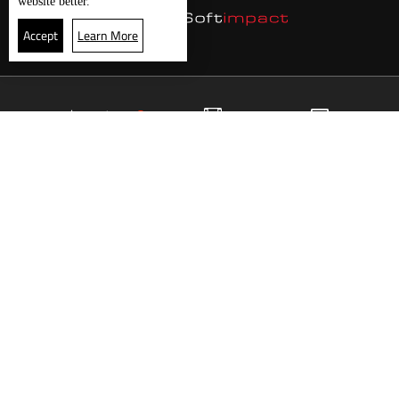
website better.
Accept
Learn More
23
البث المباشر
البرامج
الرئيسية
موقع البرامج
الجدول
البث المباشر
العودة للأعلى
انضم الى ملايين المتابعين
LBCI Lebanon