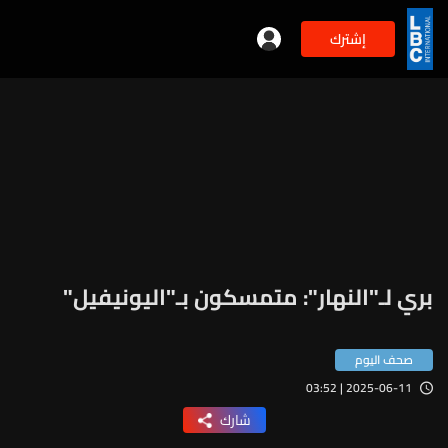
إشترك
بري لـ"النهار": متمسكون بـ"اليونيفيل"
صحف اليوم
2025-06-11 | 03:52
شارك