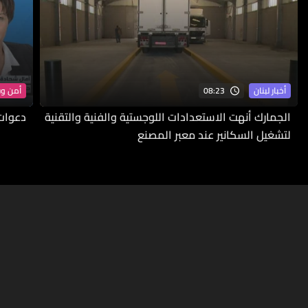
08:23
أخبار لبنان
أمن و
الجمارك أنهت الاستعدادات اللوجستية والفنية والتقنية
دعوات 
لتشغيل السكانير عند معبر المصنع