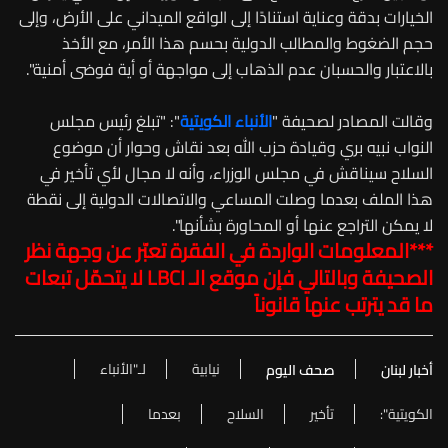
الخيارات بدقة وعناية استنادًا إلى الواقع الميداني على الأرض، وإلى
حجم الضغوط والمطالب الدولية بحسم هذا الأمر، مع الأخذ
بالاعتبار والحسبان عدم الذهاب إلى مواجهة أو أية فوضى أمنية".
وقالت المصادر لصحيفة "
الأنباء الكويتية
": "تبلغ رئيس مجلس
النواب نبيه بري وقيادة حزب الله بعد نقاش وحوار أن موضوع
السلاح سيناقش في مجلس الوزراء، وأنه لا مجال لأي تأخير في
هذا الملف بعدما وصلت المساعي والاتصالات الدولية إلى نقطة
لا يمكن التراجع عنها أو المحاورة بشأنها".
***المعلومات الواردة في الفقرة تعبّر عن وجهة نظر
الصحيفة وبالتالي فإن موقع الـ
LBCI
لا يتحمّل تبعات
ما قد يترتب عنها قانوناً
نيابية
لـ"الأنباء
أخبار لبنان
صحف اليوم
الكويتية":
تأخير
السلاح
بعدما