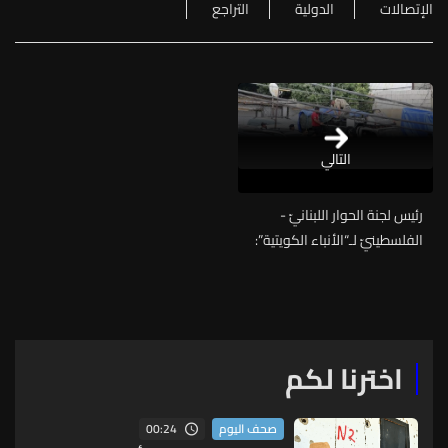
الإتصالات
الدولية
التراجع
التالي
رئيس لجنة الحوار اللبنانيّ -
الفلسطينيّ لـ“الأنباء الكويتية”:
تسليم أربع شاحنات من السلاح
احتوت كمية “حرزانة”
اخترنا لكم
00:24
صحف اليوم