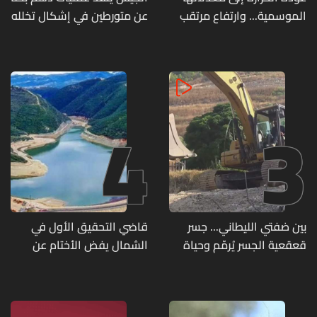
الموسمية... وارتفاع مرتقب
عن متورطين في إشكال تخلله
مطلع الأسبوع المقبل
إطلاق نار ويضبط أسلحة
وذخائر حربية ويتلف 16 خيمة
مزروعة بالماريجوانا
4
3
بين ضفتي الليطاني... جسر
قاضي التحقيق الأول في
قعقعية الجسر يُرمّم وحياة
الشمال يفض الأختام عن
تحاول النهوض من جديد
مشروع سد المسيلحة