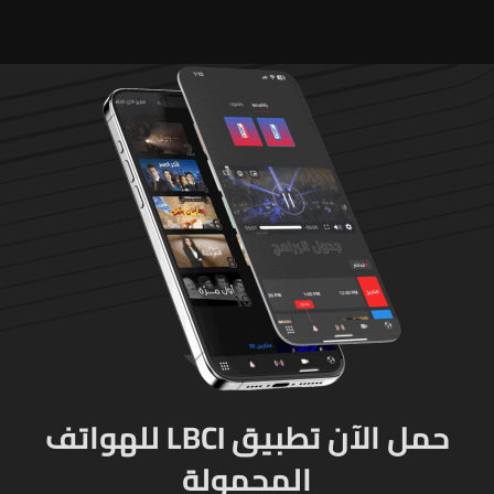
"جريمة حرب"
حمل الآن تطبيق LBCI للهواتف
المحمولة