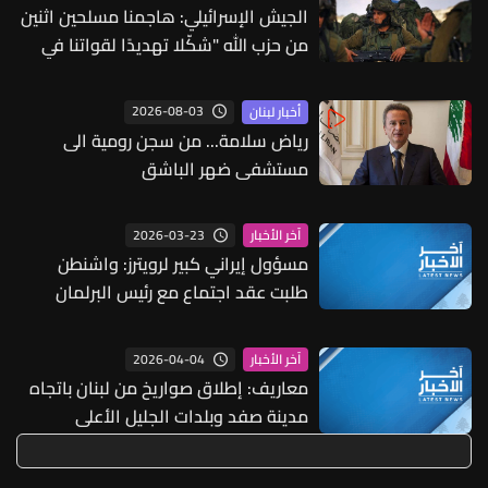
الجيش الإسرائيلي: هاجمنا مسلحين اثنين
من حزب الله "شكّلا تهديدًا لقواتنا في
مرتفعات علي الطاهر"
2026-08-03
أخبار لبنان
رياض سلامة... من سجن رومية الى
مستشفى ضهر الباشق
2026-03-23
آخر الأخبار
مسؤول إيراني كبير لرويترز: واشنطن
طلبت عقد اجتماع مع رئيس البرلمان
الإيراني قاليباف يوم السبت وطهران لم
ترد بعد
2026-04-04
آخر الأخبار
معاريف: إطلاق صواريخ من لبنان باتجاه
مدينة صفد وبلدات الجليل الأعلى