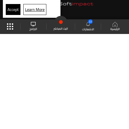
Accept
Learn More
22
البث المباشر
البرامج
الرئيسية
الاشعارات
موقع البرامج
الجدول
البث المباشر
العودة للأعلى
انضم الى ملايين المتابعين
LBCI Lebanon