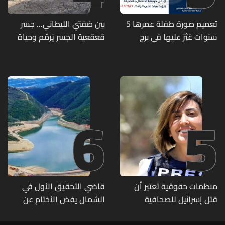
تعميم صورة طفلة عمرها 5
بين ضفتي الليطاني... جسر
سنوات عُثِرَ عليها في برج
قعقعية الجسر يُرمّم وحياة
حمود
تحاول النهوض من جديد
6
5
منظمات حقوقية تعتبر أن
قاضي التحقيق الأول في
قتل إسرائيل للصحافية
الشمال يفض الأختام عن
اللبنانية آمال خليل يرقى الى
مشروع سد المسيلحة