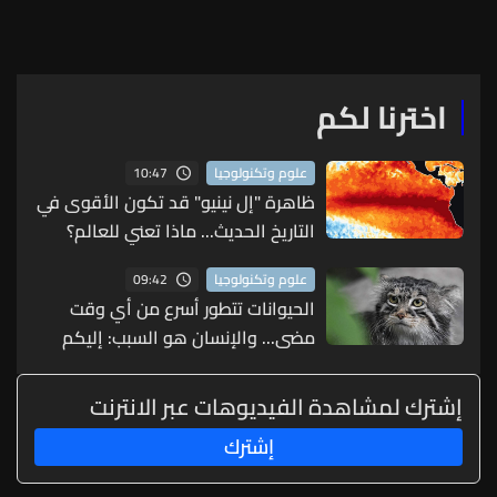
اخترنا لكم
10:47
علوم وتكنولوجيا
ظاهرة "إل نينيو" قد تكون الأقوى في
التاريخ الحديث... ماذا تعني للعالم؟
09:42
علوم وتكنولوجيا
الحيوانات تتطور أسرع من أي وقت
مضى... والإنسان هو السبب: إليكم
التفاصيل
إشترك لمشاهدة الفيديوهات عبر الانترنت
إشترك