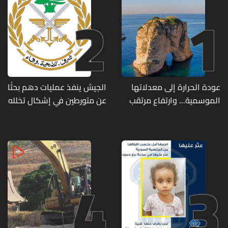
2
1
عودة الحرارة إلى معدلاتها
الجيش ينفذ عمليات دهم بحثًا
الموسمية... وارتفاع مرتقب
عن متورطين في إشكال تخلله
مطلع الأسبوع المقبل
إطلاق نار ويضبط أسلحة
وذخائر حربية ويتلف 16 خيمة
مزروعة بالماريجوانا
4
3