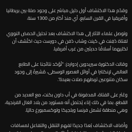
وقدّم هذا الاكتشاف أول دليل مباشر على وجود صلة بين بريطانيا
وأفريقيا في القرن السابع، أي منذ أكثر من 1300 سنة.
وتوصل علماء الآثار إلى هذا الاكتشاف بعد تحليل الحمض النووي
لفتاة دُفِنت في كينت وشاب دُفن في دورست حيث اكتُشف أن
لكليهما أسلافًا حديثين من غرب أفريقيا.
وقالت الدكتورة سيريدوين إدواردز: "تُؤكد نتائجنا على الطابع
العالمي لإنكلترا في أوائل العصور الوسطى، مُشيرةً إلى وجود
سكان متنوعين تربطهم صلات بعيدة".
وعُثر على الفتاة، المدفونة في أب داون بكنت، مع العديد من
القطع، بما في ذلك إناء يُحتمل أنه مستورد من بلاد الغال الفرنجية،
وهي منطقة تشمل فرنسا وبلجيكا ولوكسمبورغ حاليًا.
وأضاف الاكتشاف بُعدًا جديدًا لفهم التنقل والتفاعل لمسافات