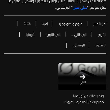
طويلة الذي شمل بريطانيا خلال أوائل العصور الوسطى، وفق ما
نقل موقع "
ديلي ميل
" البريطاني.
يُعيد
كتابة
آخر الأخبار
علوم وتكنولوجيا
التاريخ
البريطاني...
البريطانيين
أفريقيا
العصور
الوسطى
التالي
بعد بلاغات عن توليدها
محتويات غير أخلاقية... "غروك"
تقر بـ"ثغرات" في نظامها