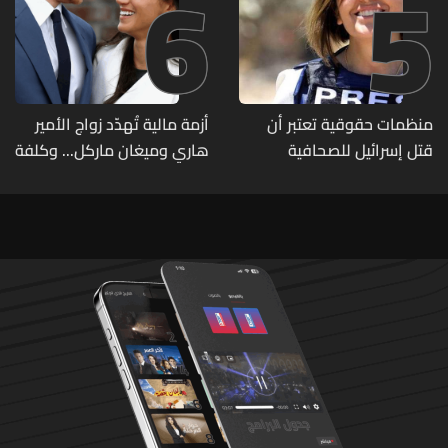
6
5
منظمات حقوقية تعتبر أن
أزمة مالية تُهدّد زواج الأمير
قتل إسرائيل للصحافية
هاري وميغان ماركل... وكلفة
اللبنانية آمال خليل يرقى الى
الطلاق تحول دونه
"جريمة حرب"