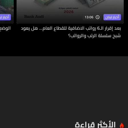
13:06
أخبار لبنان
أخبار لب
بعد إقرار الـ6 رواتب الاضافية للقطاع العام... هل يعود
الوضع 
شبح سلسلة الرتب والرواتب؟
الأكثر قراءة