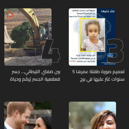
وذخائر حربية ويتلف 16 خيمة
مزروعة بالماريجوانا
4
3
تعميم صورة طفلة عمرها 5
بين ضفتي الليطاني... جسر
سنوات عُثِرَ عليها في برج
قعقعية الجسر يُرمّم وحياة
حمود
تحاول النهوض من جديد