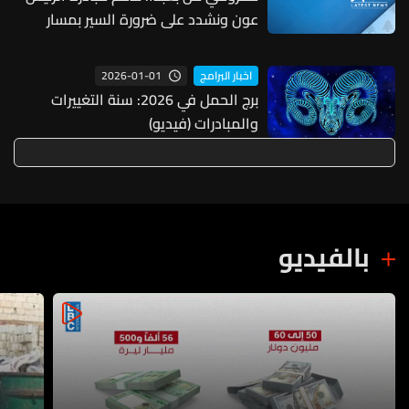
عون ونشدد على ضرورة السير بمسار
سياسي واضح ينهي دوامة الحروب من
خلال الدخول في مفاوضات مباشرة مع
2026-01-01
اخبار البرامج
اسرائيل بهدف وضع حد للحرب المستمرة
برج الحمل في 2026: سنة التغييرات
والمبادرات (فيديو)
بالفيديو