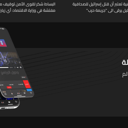
 تعتبر أن قتل إسرائيل للصحافية
البساط شكر لقوى الأمن توقيف م
خليل يرقى الى "جريمة حرب"
مفتشة في وزارة الاقتصاد: أي زيار
تقوم بها الوزارة تتم حصراً عبر المف
الرسميين
لم