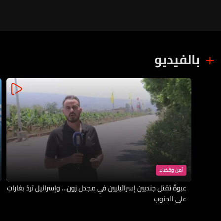
بالفيديو
أمن وقضاء
عبوةٌ تقتل جنديين إسرائيليين في مجدل زون… وإسرائيل تردّ بغاراتٍ
على الجنوب