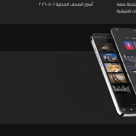
نتحلة صفة
أسرار الصحف المحلية ٦-٨-٢٠٢٦
ات تفتيشية
تشين