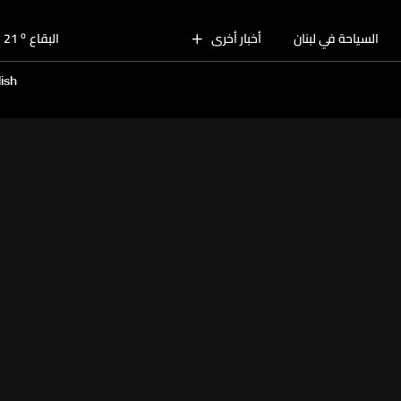
o
بيروت
28
o
السياحة في لبنان
أخبار أخرى
البقاع
21
o
الجنوب
25
ish
o
الشمال
26
o
جبل لبنان
22
o
كسروان
27
o
متن
27
o
بيروت
28