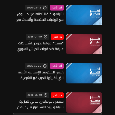
2026-03-12
آخر الأخبار
نتنياهو: خلقنا تحالفا غير مسبوق
مع الولايات المتحدة وأتحدث مع
ترمب كل يوم
2026-01-19
خبر عاجل
"قسد": قواتنا تخوض اشتباكات
عنيفة ضد قوات الجيش السوري
على جبهة ريف صرين في ريف حلب
وندعو شبابنا في سوريا ودول
الجوار وأوروبا للانخراط في صفوف
2026-04-24
آخر الأخبار
المقاومة
رئيس الحكومة الإسبانية: الأزمة
التي أفرزتها الحرب غير الشرعية
بالشرق الأوسط تؤكد ضرورة احترام
القانون الدولي
2026-06-10
خبر عاجل
مصدر دبلوماسي لبناني للجزيرة:
نتنياهو يريد الاستمرار في حربه في
لبنان حتى موعد الانتخابات