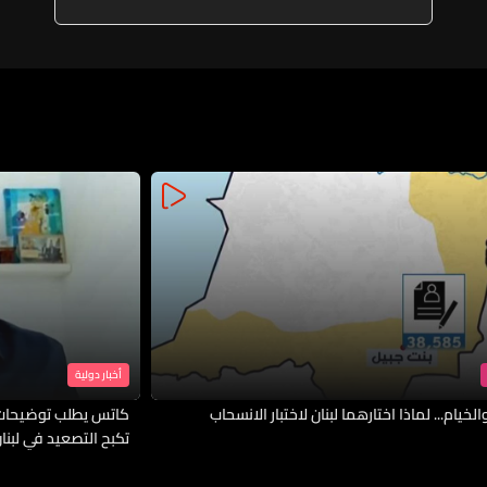
الإسرائيلية وإسرائيل لا تبدي رغبة
بالتفاوض وتعاملت مع المسار
القائم باعتباره مفروضا عليها
أخبار دولية
لخيام... لماذا اختارهما لبنان لاختبار الانسحاب
كاتس يطلب توضيحات 
تكبح التصعيد في لبنا