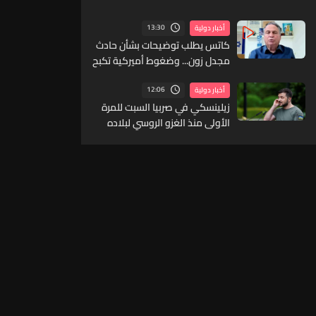
13:30
أخبار دولية
كاتس يطلب توضيحات بشأن حادث
مجدل زون... وضغوط أميركية تكبح
التصعيد في لبنان
12:06
أخبار دولية
زيلينسكي في صربيا السبت للمرة
الأولى منذ الغزو الروسي لبلاده