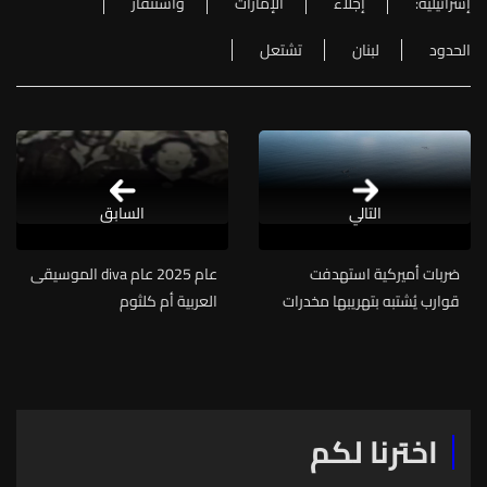
إسرائيلية:
إجلاء
الإمارات
واستنفار
الحدود
لبنان
تشتعل
التالي
السابق
ضربات أميركية استهدفت
عام 2025 عام diva الموسيقى
قوارب يُشتبه بتهريبها مخدرات
العربية أم كلثوم
اخترنا لكم