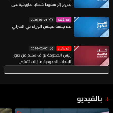
بجروح إثر سقوط شظايا صاروخية على
مبنى في نهاريا شمالي إسرائيل
2026-03-05
آخر الأخبار
بدء جلسة مجلس الوزراء في السراي
2026-02-07
خبر عاجل
رئيس الحكومة نواف سلام من صور:
البلدات الحدودية ما زالت تتعرّض
لاعتداءات يوميّة وهذا اعتداء على
كرامتنا وزيارتنا اليوم تؤكّد أنّ وجود
الدولة رسالة ضدّ هذا الواقع الذي نعمل
على تغييره
بالفيديو