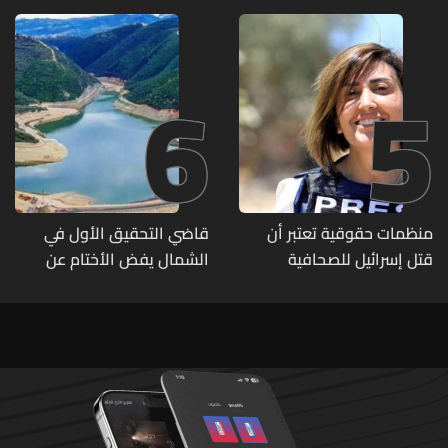
6
5
منظمات حقوقية تعتبر أن
قاضي التحقيق الأول في
قتل إسرائيل للصحافية
الشمال يفض الأختام عن
اللبنانية آمال خليل يرقى الى
مشروع سد المسيلحة
"جريمة حرب"