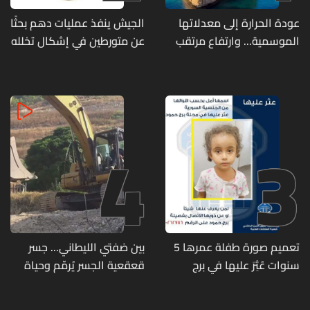
عودة الحرارة إلى معدلاتها
الجيش ينفذ عمليات دهم بحثًا
الموسمية... وارتفاع مرتقب
عن متورطين في إشكال تخلله
مطلع الأسبوع المقبل
إطلاق نار ويضبط أسلحة
وذخائر حربية ويتلف 16 خيمة
مزروعة بالماريجوانا
4
3
تعميم صورة طفلة عمرها 5
بين ضفتي الليطاني... جسر
سنوات عُثِرَ عليها في برج
قعقعية الجسر يُرمّم وحياة
حمود
تحاول النهوض من جديد