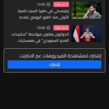
12:06
أخبار دولية
زيلينسكي في صربيا السبت للمرة
الأولى منذ الغزو الروسي لبلاده
10:58
أخبار دولية
الحوثيون يعلنون مهاجمة "تحشيدات
العدو السعودي" في معسكرات
حكومية باليمن
إشترك لمشاهدة الفيديوهات عبر الانترنت
إشترك