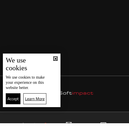
We use
cookies
We use
cookies
to make
your experience on this
website better.
Accept
Learn More
22
البث المباشر
البرامج
الرئيسية
موقع البرامج
الجدول
البث المباشر