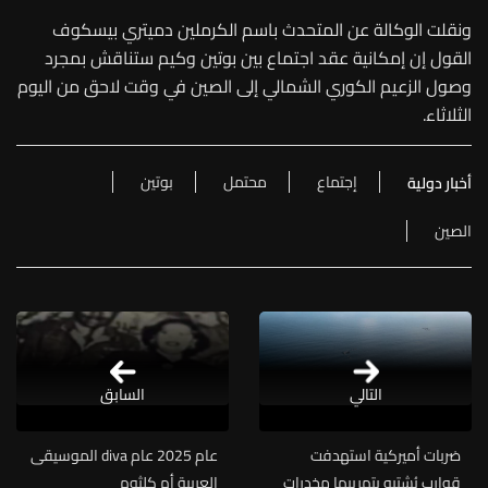
ونقلت الوكالة عن المتحدث باسم الكرملين دميتري بيسكوف
القول إن إمكانية عقد اجتماع بين بوتين وكيم ستناقش بمجرد
وصول الزعيم الكوري الشمالي إلى الصين في وقت لاحق من اليوم
الثلاثاء.
إجتماع
محتمل
بوتين
أخبار دولية
الصين
التالي
السابق
ضربات أميركية استهدفت
عام 2025 عام diva الموسيقى
قوارب يُشتبه بتهريبها مخدرات
العربية أم كلثوم