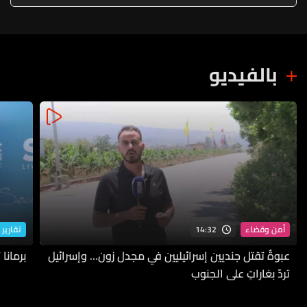
بالفيديو
14:32
أمن وقضاء
تقارير 
عبوةٌ تقتل جنديين إسرائيليين في مجدل زون… وإسرائيل
برمانا
تردّ بغاراتٍ على الجنوب