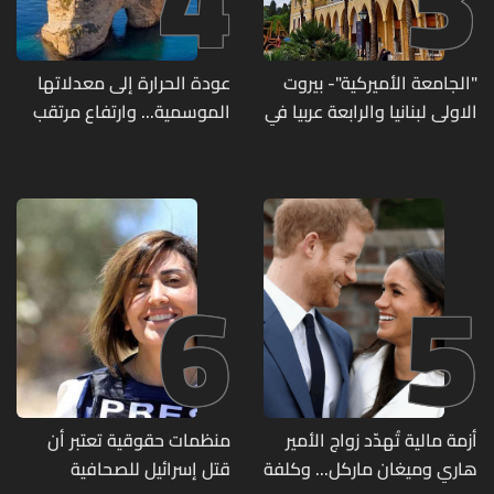
"الجامعة الأميركية"- بيروت
عودة الحرارة إلى معدلاتها
الاولى لبنانيا والرابعة عربيا في
الموسمية... وارتفاع مرتقب
تصنيف UNIRANKS للعام
مطلع الأسبوع المقبل
2027
6
5
أزمة مالية تُهدّد زواج الأمير
منظمات حقوقية تعتبر أن
هاري وميغان ماركل... وكلفة
قتل إسرائيل للصحافية