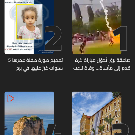
2
1
صاعقة برق تُحوّل مباراة كرة
تعميم صورة طفلة عمرها 5
قدم إلى مأساة... وفاة لاعب
سنوات عُثِرَ عليها في برج
وإصابة 12 آخرين
حمود
4
3