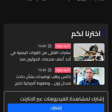
اخترنا لكم
14:05
أخبار دولية
عشرات القتلى من القوات اليمنية في
أحد أعنف هجمات الحوثيين منذ
سنوات
13:30
أخبار دولية
كاتس يطلب توضيحات بشأن حادث
مجدل زون... وضغوط أميركية تكبح
التصعيد في لبنان
إشترك لمشاهدة الفيديوهات عبر الانترنت
إشترك