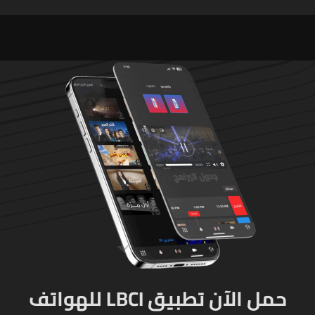
الطلاق تحول دونه
اللبنانية آمال خليل يرقى الى
"جريمة حرب"
حمل الآن تطبيق LBCI للهواتف