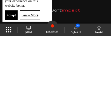
your experience on this
website better.
Accept
Learn More
24
البث المباشر
البرامج
الرئيسية
الاشعارات
موقع البرامج
الجدول
البث المباشر
العودة للأعلى
انضم الى ملايين المتابعين
LBCI Lebanon