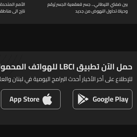
بين ضفتي الليطاني... جسر قعقعية الجسر يُرمّم
وحياة تحاول النهوض من جديد
نازح الى مناطق
حمل الآن تطبيق LBCI للهواتف المحمولة
للإطلاع على أخر الأخبار أحدث البرامج اليومية في لبنان والعا
App Store
Google Play