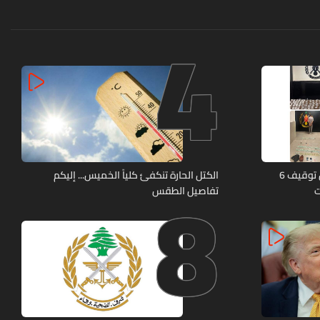
4
8
كمائن لشعبة المعلومات تُسفر عن توقيف 6
الكتل الحارة تنكفئ كلياً الخميس... إليكم
ت
تفاصيل الطقس