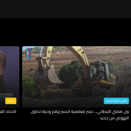
تقارير نشرة الاخبار
رياضة
بين ضفتي الليطاني... جسر قعقعية الجسر يُرمّم وحياة تحاول
الاتحاد اللب
النهوض من جديد