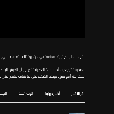
التوغلات الإسرائيلية مستمرة في غزة، وكذلك القصف الذي ي
وصحيفة
"
يديعوت
أحرونوت
"
العبرية
تشير
إلى
أن
الجيش
الإسرائ
بمشاركة
أربع
فرق،
بهدف
الضغط
على
ما
يقارب
مليون
غزي
ع
الإسرائيلية
للهج
آخر الأخبار
أخبار دولية