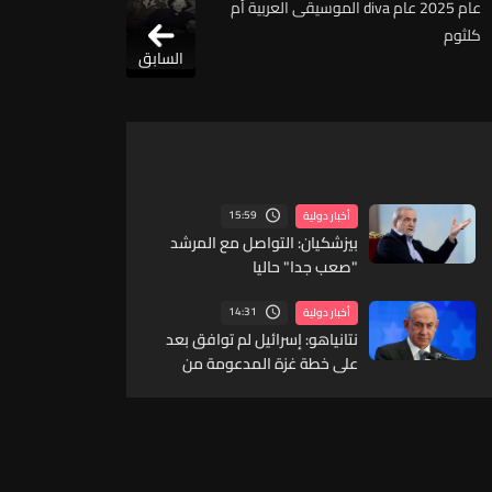
عام 2025 عام diva الموسيقى العربية أم
كلثوم
السابق
15:59
أخبار دولية
بيزشكيان: التواصل مع المرشد
"صعب جدا" حاليا
14:31
أخبار دولية
نتانياهو: إسرائيل لم توافق بعد
على خطة غزة المدعومة من
واشنطن