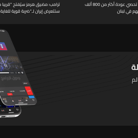
الأمم المتحدة تحصي عودة أكثر من 800 ألف
ترامب: مضيق هرمز سيُفتح "قريبا جد
هم في لبنان
ستتعرض إيران لـ"ضربة قوية للغاية"
لم