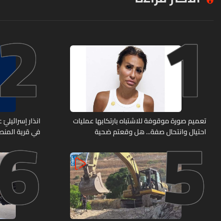
2
1
6
5
تعميم صورة موقوفة للاشتباه بارتكابها عمليات
انذار إسرائيليّ
احتيال وانتحال صفة... هل وقعتم ضحية
في قرية المن
أعمالها؟