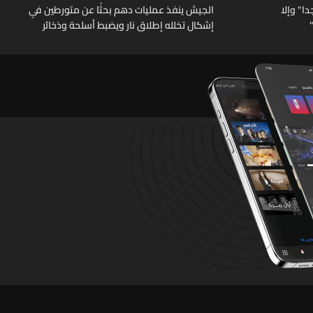
ا" وإلا
الجيش ينفذ عمليات دهم بحثًا عن متورطين في
إشكال تخلله إطلاق نار ويضبط أسلحة وذخائر
حربية ويتلف 16 خيمة مزروعة بالماريجوانا