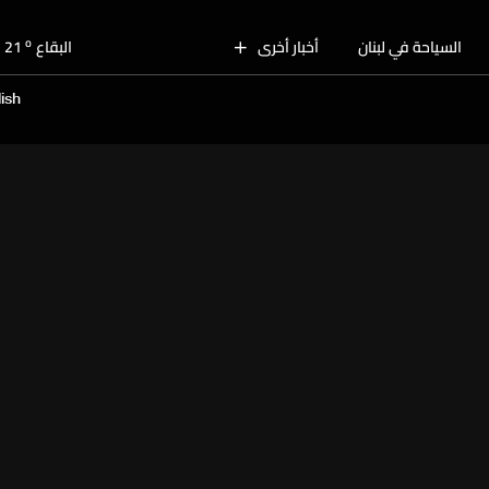
o
بيروت
27
o
السياحة في لبنان
أخبار أخرى
البقاع
21
o
الجنوب
24
ish
o
الشمال
24
o
جبل لبنان
21
o
كسروان
25
o
متن
25
o
بيروت
27