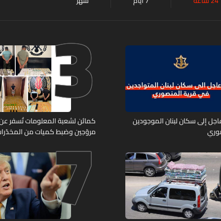
24 ساعة
7 أيام
شهر
3
7
 عاجل إلى سكان لبنان الموجودين
صوري
مروّجين وضبط كميات من المخدّرا