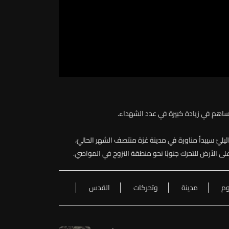
ساهم في زيادة كبيرة في عدد الشهداء.
يليّ
سيبدأ
مناورة
في
مدينة
غزة
منتصف
الشهر
الحاليّ،
لى
الأرض
للتحرك
جنوبًا
نحو
منطقة
النزوح
في
المواصي
.
وم
مدينة
وتحركات
القدس