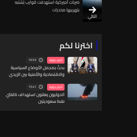
ضربات أميركية استهدفت قوارب يُشتبه
بتهريبها مخدرات
التالي
اخترنا لكم
16:53
أخبار دولية
بحثٌ بمجمل الأوضاع السياسية
والاقتصادية والأمنية بين الزيدي
وبارزاني
15:41
أخبار دولية
الحوثيون يعلنون استهداف ناقلتي
نفط سعوديتين