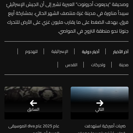
وصحيفة
"
يديعوت
أحرونوت
"
العبرية
تشير
إلى
أن
الجيش
الإسرائيليّ
سيبدأ
مناورة
في
مدينة
غزة
منتصف
الشهر
الحاليّ،
بمشاركة
أربع
فرق،
بهدف
الضغط
على
ما
يقارب
مليون
غزي
على
الأرض
للتحرك
جنوبًا
نحو
منطقة
النزوح
في
المواصي
.
الإسرائيلية
للهجوم
آخر الأخبار
أخبار دولية
مدينة
وتحركات
القدس
التالي
السابق
ضربات أميركية استهدفت
عام 2025 عام diva الموسيقى