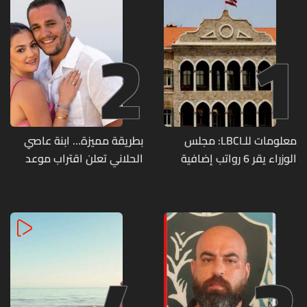
2
1
معلومات للـLBCI: مجلس
بطريقة مميزة… ابنة عاصي
الوزراء يقر 6 رواتب إضافية
الحلاني تعلن اقتراب موعد
لموظفي القطاع العام
زفافها
وصرف الفروقات بأثر رجعي
منذ آذار