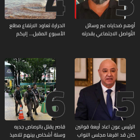
4
3
أوهم ضحاياه عبر وسائل
الحرارة تعاود الارتفاع مطلع
التّواصل الاجتماعي بقدرته
الأسبوع المقبل... إليكم
على تسليمهم مطابخ
تفاصيل الطقس
و"أعمال نجارة"... هل من
وقع ضحيّة أعماله؟
6
5
الرئيس عون اعاد أربعة قوانين
قاصر يقتل بالرصاص جديه
كان قد اقرها مجلس النواب
وستة أشخاص بينهم تلاميذ