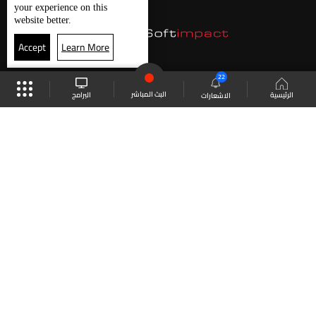
your experience on this
website better.
Accept
Learn More
22
البث المباشر
البرامج
الرئيسية
الاشعارات
موقع البرامج
الجدول
البث المباشر
العودة للأعلى
انضم الى ملايين المتابعين
LBCI Lebanon