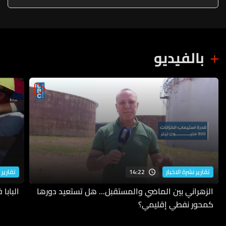
بالفيديو
14:22
تقارير نشرة الاخبار
تقارير 
الزهراني بين الماضي والمستقبل... هل تستعيد دورها
البابا
كمحور نفطي إقليمي؟