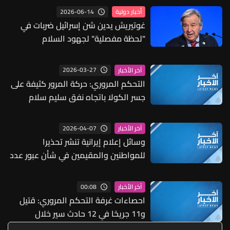
2026-06-14
أخبار دولية
غوتيريش يدين شن إسرائيل ضربات في
"لحظة مفصلية" لجهود السلام
2026-03-27
آخر الأخبار
التحكم المروري: حركة المرور كثيفة على
جسر الكولا باتجاه نفق سليم سلام
2026-04-07
آخر الأخبار
وسائل إعلام إيرانية تنشر تحذيرا
للمواطنين والمقيمين في شأن عبور عدد
من الجسور والطرق في السعودية
والإمارات والبحرين
00:08
آخر الأخبار
احصاءات غرفة التحكم المروري: قتيل
و11 جريحًا في 12 حادث سير خلال
الساعات الـ24 الماضية