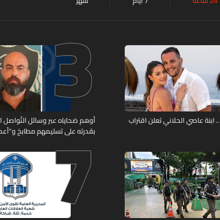
24 ساعة
7 أيام
شهر
3
7
ابنة عاصي الحلاني تعلن اقتراب
أوهم ضحاياه عبر وسائل التّواصل 
بقدرته على تسليمهم مطابخ و"أعمال
هل من وقع ضحيّة أعماله؟