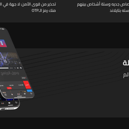
رصاص جديه وستة أشخاص بينهم
تحذير من قوى الأمن: لا جهة في ال
ته بتايلاند
منك رمز الـOTP
لم