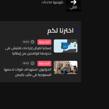
بتهريبها مخدرات
التالي
اخترنا لكم
16:33
أخبار دولية
إسبانيا تفرض إجراءات تفتيش على
حدودها للوافدين من إيطاليا
16:22
أخبار دولية
الحوثيون: استهداف قوات تدعمها
السعودية في مأرب باليمن