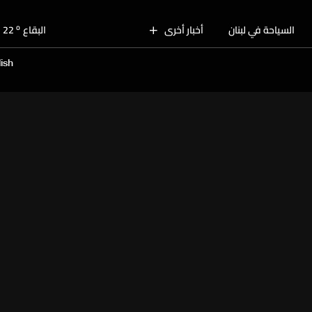
o
بيروت
29
o
السياحة في لبنان
أخبار أخرى
البقاع
22
o
الجنوب
26
ish
o
الشمال
27
o
جبل لبنان
23
o
كسروان
27
o
متن
27
o
بيروت
29