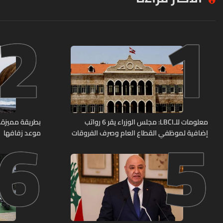
2
1
6
5
معلومات للـLBCI: مجلس الوزراء يقر 6 رواتب
بطريقة مميزة… 
إضافية لموظفي القطاع العام وصرف الفروقات
موعد زفافها
بأثر رجعي منذ آذار