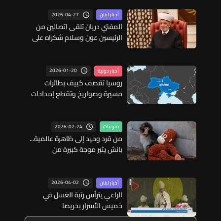
2026-04-27
أخبار لبنان
المفتي دريان تلقى اتصالين من
الرئيسين عون وسلام شكراه على
مواقفه الداعمة للحكم والحكومة
2026-01-20
أخبار دولية
روسيا تقصف كييف بطائرات
مسيرة وصواريخ وتقطع إمدادات
الطاقة والمياه
2026-02-24
منوعات
من قرد وحيد إلى ظاهرة عالمية...
بانش يثير موجة كبيرة من
التعاطف: هكذا تخلّت أمه عنه!
2026-04-02
أخبار لبنان
الراعي يترأس رتبة الغسل في
خميس الأسرار بحريصا