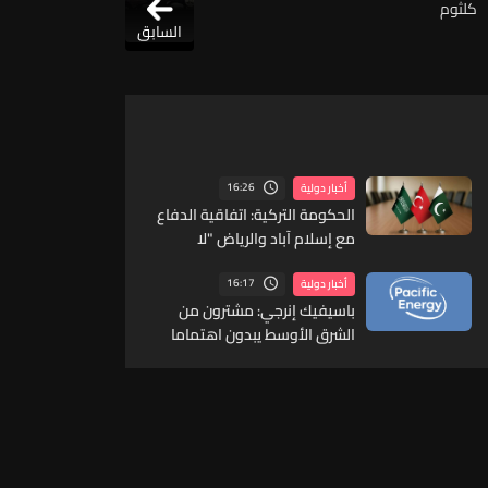
كلثوم
السابق
16:26
أخبار دولية
الحكومة التركية: اتفاقية الدفاع
مع إسلام آباد والرياض "لا
تتعارض" مع التزامات الناتو
16:17
أخبار دولية
باسيفيك إنرجي: مشترون من
الشرق الأوسط يبدون اهتماما
بالغاز الطبيعي المسال الكندي