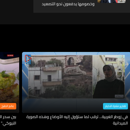
وخصومها يدفعون نحو التصعيد
تقارير نشرة الاخبار
عالم الطبخ
في زوطر الغربية... ترقب لما ستؤول إليه الأوضاع وهذه الصورة
بين سحر ا
الميدانية
النيوكي" 