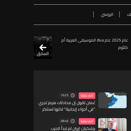
ف
الروسي
عام 2025 عام diva الموسيقى العربية أم
كلثوم
السابق
10:23
أخبار دولية
عُمان تقول إن محادثات هرمز تجري
"في أجواء إيجابية" لكنها تستنكر
الاعتداء على السفن
08:46
أخبار دولية
بزشكيان: إيران لم تبدأ الحرب