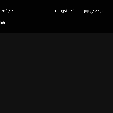
o
بيروت
30
o
السياحة في لبنان
أخبار أخرى
البقاع
28
o
الجنوب
28
ish
o
الشمال
29
o
جبل لبنان
27
o
كسروان
28
o
متن
28
o
بيروت
30