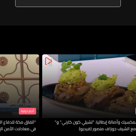
واسعة على حزب الله
أخبار دولية
لمكسيك وأصالة إيطاليا: "تشيلي كون كارني" و"
"اتفاق مكة للدفاع الم
مع الشيف جوزاف منصور (فيديو)
في معادلات الأمن ال