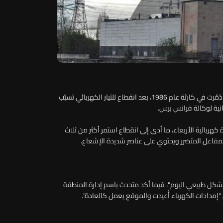
عادت الأوضاع إلى طبيعتها في محطة تشيرنوبيل النووية التي دُمّرت في كارثة عام 1986، بعد انقطاع للتيار الكهربائي تسبّب
ية لوكالة فرانس برس.
ربائية الأربعاء، ما أدى إلى انقطاع استمر أكثر من ثلاث
مفاعل المتضرر ويحتوي على عناصر شديدة الإشعاع.
شكل طبيعي اليوم"، فيما أكد متحدث باسم إدارة المنطقة