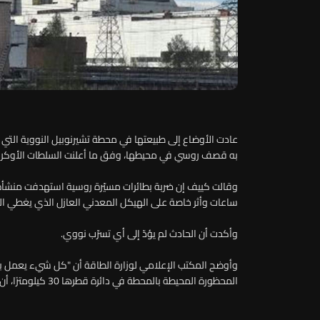
به قصف روسي في محيطها، وفق ما أعلنت السلطات الأوكران
وقالت كييف إن ضربة بطائرات مسيّرة روسية استهدفت منشأة كه
ساعات وأثر خاصة على الهيكل المعدني العازل الذي يغطي ال
وأكدت أن الحادث لم يؤدّ إلى أي تسرّب نووي.
وأوضح المكتب الإعلامي لوزارة الطاقة أن "كل شيء يعمل ب
المحظورة المحيطة بالمحطة في دائرة قطرها 30 كيلومترًا، أن "إمدادات الكهرباء أُعيدت والموقع يعمل كالعادة".