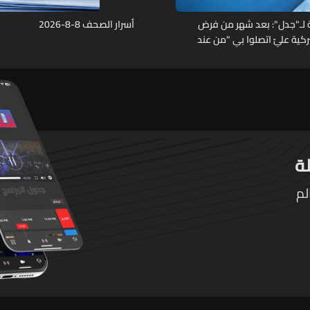
 لـ"جدل": بعد شهر من فرض
أسرار الصحف 8-8-2026
ركية عليّ اتصلوا بي "من عند
 "ما خصّنا ما بيطلع بإيدنا"
لم