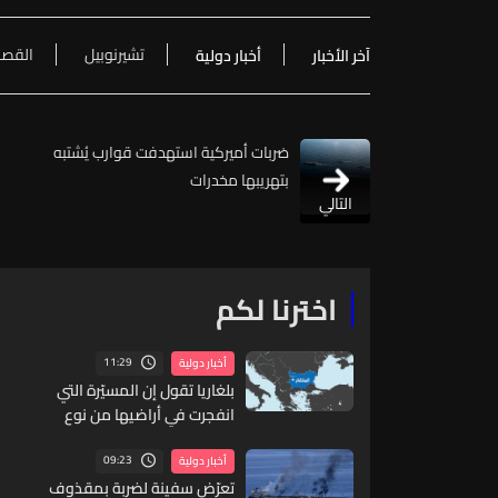
تشيرنوبيل
القص
آخر الأخبار
أخبار دولية
ضربات أميركية استهدفت قوارب يُشتبه
بتهريبها مخدرات
التالي
اخترنا لكم
11:29
أخبار دولية
بلغاريا تقول إن المسيّرة التي
انفجرت في أراضيها من نوع
يستعمله الجيش الأوكراني
09:23
أخبار دولية
تعرّض سفينة لضربة بمقذوف