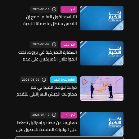
2026-05-14
آخر الأخبار
نتنياهو: نقول للعالم أجمع إن
القدس ستظل عاصمتنا الأبدية
والتاريخية
2026-03-02
آخر الأخبار
السفارة الأميركية في بيروت: نحث
المواطنين الأميركيين على عدم
السفر إلى لبنان ونطلب من
الموجودين المغادرة فورا
2026-05-29
تقارير نشرة الاخبار
قراءة للوضع الميداني مع
محاولات الجيش الاسرائيلي للتقدم
شمال نهر الليطاني...
2026-04-10
آخر الأخبار
معاريف عن مصادر: إسرائيل تضغط
على الولايات المتحدة للحصول على
مهلة محدودة لشن هجمات