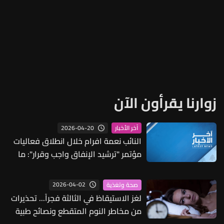
زوارنا يقرأون الآن
2026-04-20
آخر الأخبار
النائب نعمة افرام خلال انطلاق فعاليات
مؤتمر "ترشيد الإنفاق واجب وقرار": ما
نشهده ليس مجرد تقلبات اقتصادية عابرة
بل تحولات عميقة تضرب الاستقرار
2026-04-02
صحة وتغذية
السياسي والمالي والمعيشي في أكثر
لغز الاستيقاظ في الثالثة فجراً... تحذيرات
من مكان في العالم
من مخاطر النوم المتقطع ونصائح طبية
لاستعادة الهدوء!