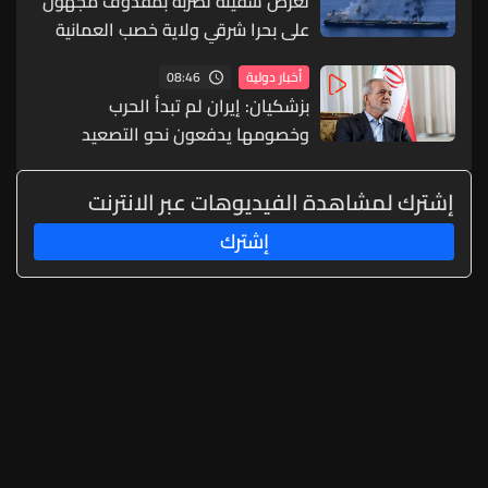
تعرّض سفينة لضربة بمقذوف مجهول
على بحرا شرقي ولاية خصب العمانية
08:46
أخبار دولية
بزشكيان: إيران لم تبدأ الحرب
وخصومها يدفعون نحو التصعيد
إشترك لمشاهدة الفيديوهات عبر الانترنت
إشترك