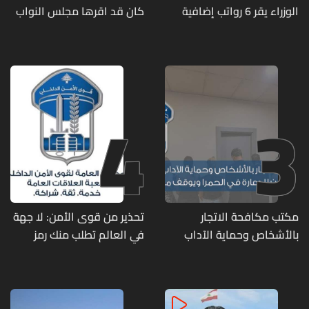
الوزراء يقر 6 رواتب إضافية
كان قد اقرها مجلس النواب
لموظفي القطاع العام
لاعادة النظر فيها
وصرف الفروقات بأثر رجعي
منذ آذار
4
3
مكتب مكافحة الاتجار
تحذير من قوى الأمن: لا جهة
بالأشخاص وحماية الآداب
في العالم تطلب منك رمز
يفكّك شبكتين منظّمتين
الـOTP
للدعارة في الحمرا ويوقف
متورطين