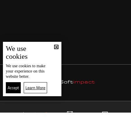
We use
cookies
We use
cookies
to make
your experience on this
website better.
Accept
Learn More
12
البث المباشر
البرامج
الرئيسية
موقع البرامج
الجدول
البث المباشر