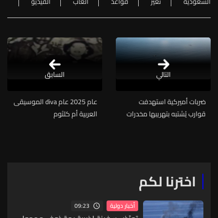
السعودية
تغيّر
قواعد
ألعاب
الفيديو
التالي
السابق
ضربات أميركية استهدفت
عام 2025 عام diva الموسيقى
قوارب يُشتبه بتهريبها مخدرات
العربية أم كلثوم
اخترنا لكم
09:23
أخبار دولية