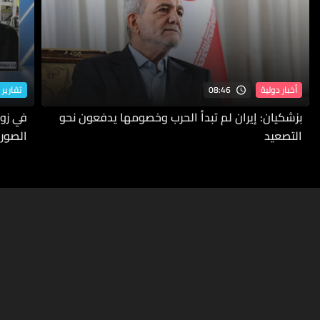
08:46
أخبار دولية
تقارير 
بزشكيان: إيران لم تبدأ الحرب وخصومها يدفعون نحو
في زوط
التصعيد
الصورة