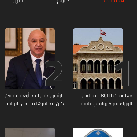
24 ساعة
7 أيام
شهر
2
1
معلومات للـLBCI: مجلس
الرئيس عون اعاد أربعة قوانين
الوزراء يقر 6 رواتب إضافية
كان قد اقرها مجلس النواب
لموظفي القطاع العام
لاعادة النظر فيها
وصرف الفروقات بأثر رجعي
منذ آذار