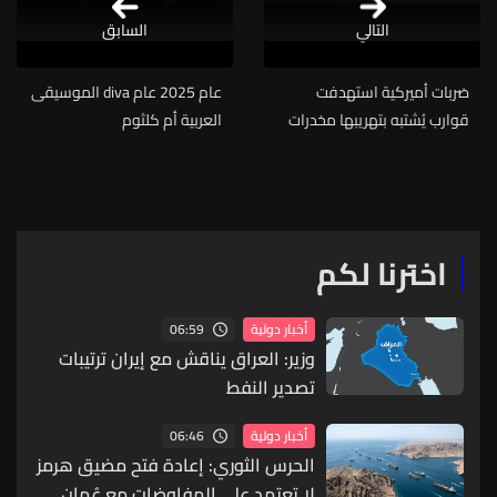
التالي
السابق
ضربات أميركية استهدفت
عام 2025 عام diva الموسيقى
قوارب يُشتبه بتهريبها مخدرات
العربية أم كلثوم
اخترنا لكم
06:59
أخبار دولية
وزير: العراق يناقش مع إيران ترتيبات
تصدير النفط
06:46
أخبار دولية
الحرس الثوري: إعادة فتح مضيق هرمز
لا تعتمد على المفاوضات مع عُمان