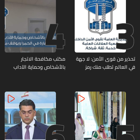
4
3
تحذير من قوى الأمن: لا جهة
مكتب مكافحة الاتجار
في العالم تطلب منك رمز
بالأشخاص وحماية الآداب
الـOTP
يفكّك شبكتين منظّمتين
للدعارة في الحمرا ويوقف
متورطين
6
5