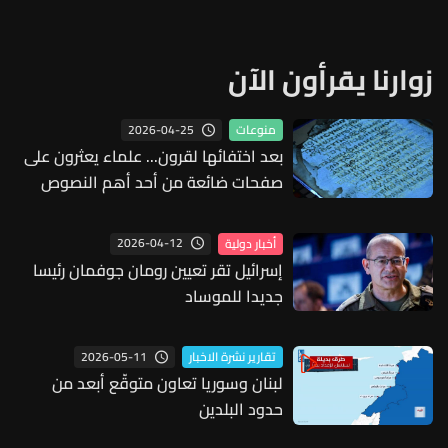
زوارنا يقرأون الآن
2026-04-25
منوعات
بعد اختفائها لقرون... علماء يعثرون على
صفحات ضائعة من أحد أهم النصوص
المسيحية المبكرة
2026-04-12
أخبار دولية
إسرائيل تقر تعيين رومان جوفمان رئيسا
جديدا للموساد
2026-05-11
تقارير نشرة الاخبار
لبنان وسوريا تعاون متوقّع أبعد من
حدود البلدين