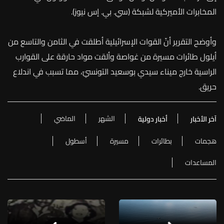
المخابرات الأميركية لشبكة (سي. بي. إس نيوز).
وأوضح التقرير أنّ القوات الإسرائيلية أطلقت في الثامن والتاسع من
أيلول طائرات مسيرة من غواصة وألقت مواد حارقة على القوارب
الراسية خارج ميناء سيدي بوسعيد التونسيّ، مما تسبب في
اندلاع
حريق
.
الشهر
الماضي
آخر الأخبار
أخبار دولية
هجمات
بطائرات
مسيرة
أسطول
المساعدات