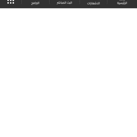
البث المباشر
البرامج
الرئيسية
الاشعارات
موقع البرامج
الجدول
البث المباشر
العودة للأعلى
انضم الى ملايين المتابعين
LBCI Lebanon
LBCI News