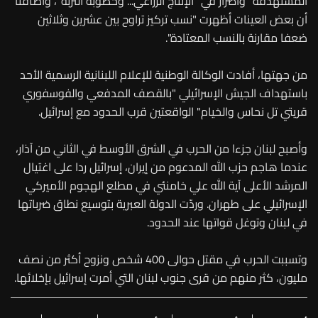
المستهدفة" وأضرار في "الإنتاج الزراعي... وخصوبة التربة"، وأضافتا
أن بعض العينات أظهرت "نسب تركيز تراوح بين عشرين وثلاثين
ضعفا مقارنة بالنسب المعتادة".
من جهتها، أفادت الوكالة الوطنية للإعلام اللبنانية الرسمية الأحد
باستهداف الجيش الإسرائيلي "بالقصف المدفعي والفوسفوري
قريتي تل نحاس والخيام" الواقعتين قرب الحدود مع إسرائيل.
وأصبح لبنان جزءا من الحرب في الشرق الأوسط في الثاني من آذار،
عندما هاجم حزب الله المدعوم من إيران، إسرائيل ردا على اغتيال
المرشد الأعلى آية الله علي خامنئي في مطلع الهجوم الأميركي
الإسرائيلي على طهران. وردّت الدولة العبرية بتوسيع نطاق ضرباتها
في لبنان وتوغل قواتها عند الحدود.
وتسببت الحرب في مقتل حوالى 400 شخص ونزوح أكثر من نصف
مليون، كثر منهم من قرى جنوب لبنان التي أمرت إسرائيل بإخلائها.