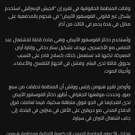
وقالت المنظمة الحقوقية في تقرير إن "الجيش الإسرائيلي استخدم
بشكل غير قانوني الفوسفور الأبيض" في هجوم بالمدفعية على
منازل في بلدة يحمر في الثالث من آذار.
وتُستخدم ذخائر الفوسفور الأبيض، وهي مادة قابلة للاشتعال عند
التماس مع الأكسجين، بهدف تشكيل ستار دخاني وإنارة أرض
المعركة. لكنها قد تستعمل كذلك كسلاح قادر على التسبب
بحروق قاتلة لدى البشر، وفشل في الجهاز التنفسي والأعضاء،
وأحيانا الموت.
وأوضح تقرير هيومن رايتس ووتش أن المنظمة تحققت من سبع
صور، وحددت موقعها الجغرافي، تُظهر ذخائر الفوسفور الأبيض
لدى انفجارها في الجو فوق منطقة سكنية، فيما تعاملت فرق
الدفاع المدني مع حريقين على الأقل في منزلين في البلدة، إلى
جانب اشتعال النيران في سيارة.
وخلال الأعوام الماضية اتهمت الحكومة اللبنانية ومنظمة هيومن