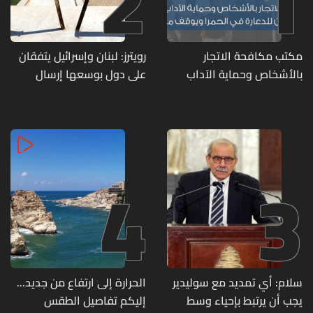
2
1
مكتب مكافحة الاتجار
رويترز: لبنان وإسرائيل يتفقان
بالأشخاص وحماية الآداب
على دول بوسعها إرسال
يفكّك شبكتين منظّمتين
قوات للتحقق من نزع سلاح
للدعارة في الحمرا ويوقف
حزب الله
متورطين
4
3
سلام: أي تمديد مع سوليدير
الحرارة إلى ارتفاع من جديد...
يجب أن يرتبط بإحياء وسط
إليكم تفاصيل الطقس