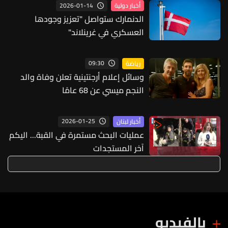
2026-01-14
أخبار دولية
الدنمارك ستواصل "تعزيز وجودها
العسكري في غرينلاند"
09:30
رياضة
وسائل إعلام أرجنتينية تعلن وفاة والد
النجم ميسي عن 68 عامًا
2026-01-25
أخبار لبنان
عمليات البحث مستمرة في القبة... اليكم
آخر المستجدات
بالفيديو