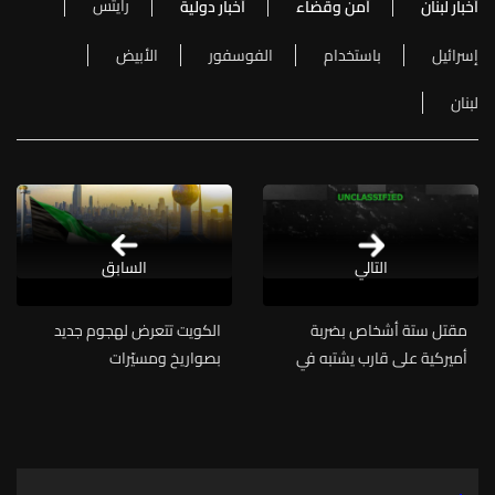
رايتس
أخبار لبنان
أمن وقضاء
أخبار دولية
إسرائيل
باستخدام
الفوسفور
الأبيض
لبنان
التالي
السابق
مقتل ستة أشخاص بضربة
الكويت تتعرض لهجوم جديد
أميركية على قارب يشتبه في
بصواريخ ومسيّرات
تهريبه مخدرات في المحيط
الهادئ