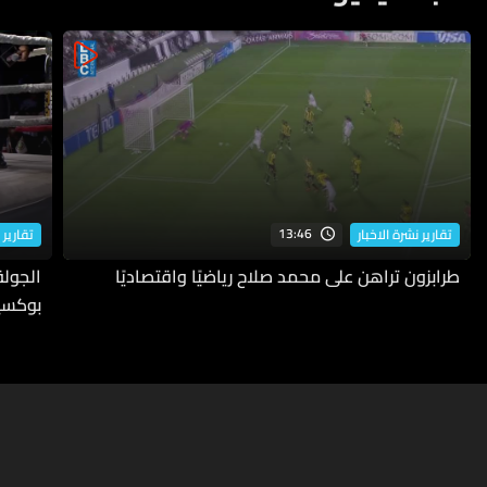
13:46
تقارير نشرة الاخبار
تقارير 
طرابزون تراهن على محمد صلاح رياضيًا واقتصاديًا
بوكسي