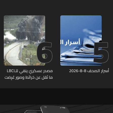
بيروت ومؤشرات أداء واضحة
6
5
أسرار الصحف 8-8-2026
مصدر عسكريّ ينفي للـLBCI
ما نُقل عن خرائط وصور عُرِضت
أمام الوفد اللبنانيّ تُبيّن
مواقع مراكز قيادية ومنشآت
تحت الأرض