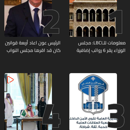
2
1
معلومات للـLBCI: مجلس
الرئيس عون اعاد أربعة قوانين
الوزراء يقر 6 رواتب إضافية
كان قد اقرها مجلس النواب
لموظفي القطاع العام
لاعادة النظر فيها
وصرف الفروقات بأثر رجعي
منذ آذار
4
3