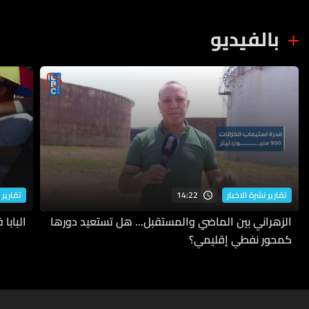
بالفيديو
14:22
تقارير نشرة الاخبار
تقارير 
الزهراني بين الماضي والمستقبل... هل تستعيد دورها
البابا
كمحور نفطي إقليمي؟