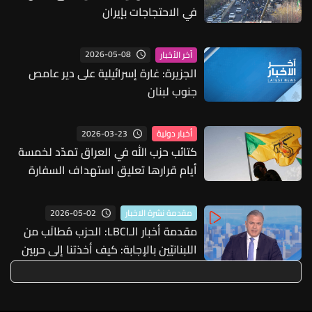
في الاحتجاجات بإيران
2026-05-08
آخر الأخبار
الجزيرة: غارة إسرائيلية على دير عامص
جنوب لبنان
2026-03-23
أخبار دولية
كتائب حزب الله في العراق تمدّد لخمسة
أيام قرارها تعليق استهداف السفارة
الأميركية في بغداد
2026-05-02
مقدمة نشرة الاخبار
مقدمة أخبار الـLBCI: الحزب مُطالَب من
اللبنانيّين بالإجابة: كيف أخذتنا إلى حربين
متتاليتين لإسنادَيْن لا ناقة لنا فيهما ولا
جمل؟ فلا تشتتوا الأذان ولا تضيّعوا
النقاش