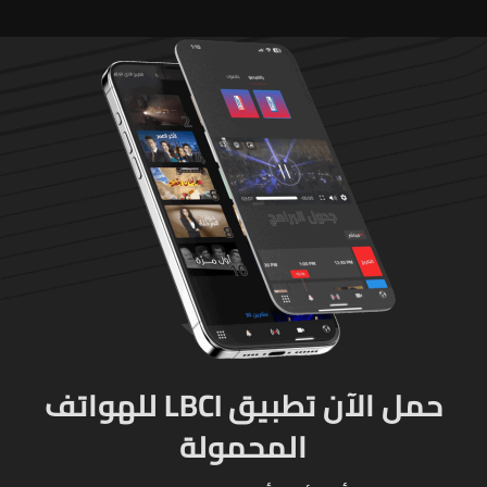
متورطين
حمل الآن تطبيق LBCI للهواتف
المحمولة