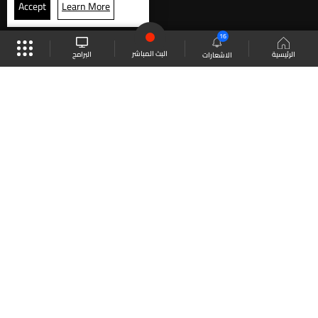
Accept
Learn More
16
البث المباشر
البرامج
الرئيسية
الاشعارات
موقع البرامج
الجدول
البث المباشر
العودة للأعلى
انضم الى ملايين المتابعين
LBCI Lebanon
LBCI News