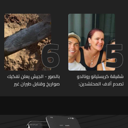
6
5
شقيقة كريستيانو رونالدو
بالصور - الجيش يعلن تفكيك
تصدم آلاف المحتشدين:
صواريخ وقنابل طيران غير
وهذه التفاصيل!
منفجرة من مخلفات العدوان
الإسرائيلي