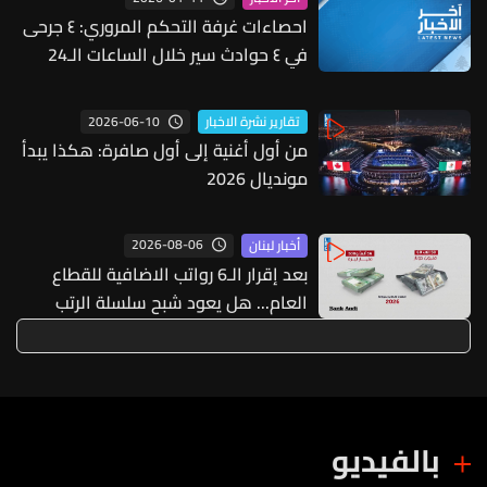
احصاءات غرفة التحكم المروري: ٤ جرحى
في ٤ حوادث سير خلال الساعات الـ24
الماضية
2026-06-10
تقارير نشرة الاخبار
من أول أغنية إلى أول صافرة: هكذا يبدأ
مونديال 2026
2026-08-06
أخبار لبنان
بعد إقرار الـ6 رواتب الاضافية للقطاع
العام... هل يعود شبح سلسلة الرتب
والرواتب؟
بالفيديو