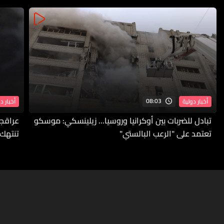
08:03
أخبار دولية
أخبار د
تبادل للضربات بين أوكرانيا وروسيا... زيلينسكي: موسكو
عراقجي
تعتمد على "الرعب البالستي"
تنتهك 