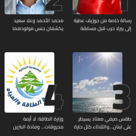
رسالة خاصة من جوزيف عطية
محمد الأحمد وعلا سعيد
إلى بيرلا حرب قبل مسابقة
يكشفان جنس مولودهما
ملكة جمال العالم... ماذا قال
الأول (صورة)
لها؟ (صورة)
4
3
طقس صيفي معتاد يسيطر
وزارة الطاقة: لا أزمة
على لبنان...والثلاثاء كتل حارة
محروقات... ومادة البنزين
ضعيفة الفعالية
متوفرة