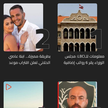
2
1
معلومات للـLBCI: مجلس
بطريقة مميزة… ابنة عاصي
الوزراء يقر 6 رواتب إضافية
الحلاني تعلن اقتراب موعد
لموظفي القطاع العام
زفافها
وصرف الفروقات بأثر رجعي
منذ آذار