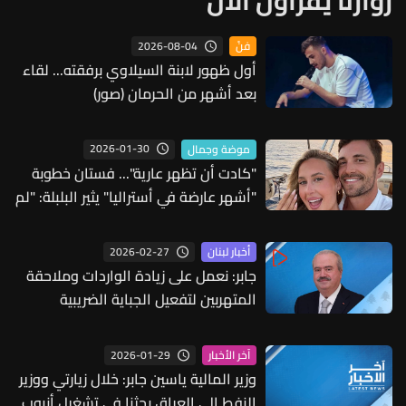
زوارنا يقرأون الآن
2026-08-04
فنّ
أول ظهور لابنة السيلاوي برفقته... لقاء
بعد أشهر من الحرمان (صور)
2026-01-30
موضة وجمال
"كادت أن تظهر عارية"... فستان خطوبة
"أشهر عارضة في أستراليا" يثير البلبلة: "لم
تترك شيئًا للخيال!" (صور)
2026-02-27
أخبار لبنان
جابر: نعمل على زيادة الواردات وملاحقة
المتهربين لتفعيل الجباية الضريبية
بالكامل
2026-01-29
آخر الأخبار
وزير المالية ياسين جابر: خلال زيارتي ووزير
النفط إلى العراق بحثنا في تشغيل أنبوب