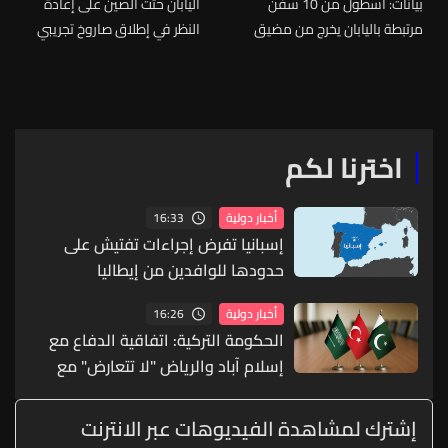
بيانات: أسطول من 10 سفن
اليابان حثت الصين على إعادة
مرتبطة باليابان يخرج من مضيق
النظر في إطلاق صاروخ تجريبي
هرمز
في المحيط الهادئ
اخترنا لكم
16:33
أخبار دولية
إسبانيا تفرض إجراءات تفتيش على
حدودها للوافدين من إيطاليا
16:26
أخبار دولية
الحكومة التركية: اتفاقية الدفاع مع
إسلام آباد والرياض "لا تتعارض" مع
التزامات الناتو
إشترك لمشاهدة الفيديوهات عبر الانترنت