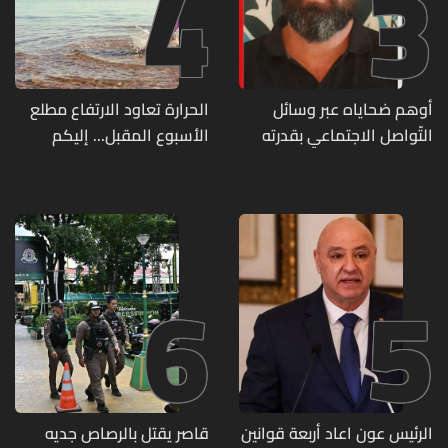
4
3
أوهم ضحاياه عبر وسائل
الحرارة تعاود الارتفاع مطلع
التّواصل الاجتماعي بقدرته
الأسبوع المقبل... إليكم
على تسليمهم مطابخ
تفاصيل الطقس
و"أعمال نجارة"... هل من
وقع ضحيّة أعماله؟
6
5
الرئيس عون اعاد أربعة قوانين
قاصر يقتل بالرصاص جديه