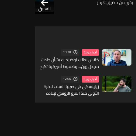
يخرج من مضيق هرمز
السابق
13:30
أخبار دولية
كاتس يطلب توضيحات بشأن حادث
مجدل زون... وضغوط أميركية تكبح
التصعيد في لبنان
12:06
أخبار دولية
زيلينسكي في صربيا السبت للمرة
الأولى منذ الغزو الروسي لبلاده