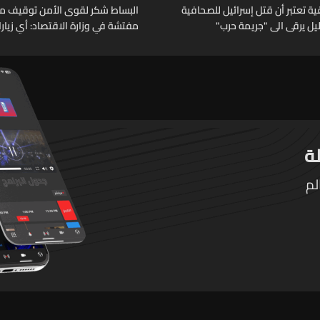
 تعتبر أن قتل إسرائيل للصحافية
البساط شكر لقوى الأمن توقيف م
خليل يرقى الى "جريمة حرب"
مفتشة في وزارة الاقتصاد: أي زيار
تقوم بها الوزارة تتم حصراً عبر المف
الرسميين
لم