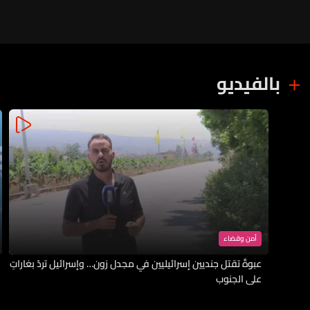
بالفيديو
أمن وقضاء
عبوةٌ تقتل جنديين إسرائيليين في مجدل زون… وإسرائيل تردّ بغاراتٍ
على الجنوب