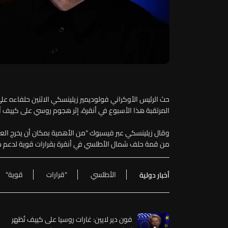
حث الرئيس الأوكراني فولوديمير زيلينسكي الاثنين حلفاءه ع
المرتقبة هذا الأسبوع في أنقرة، إثر هجوم روسي على كييف أسفر عن مقتل 14 شخصا على ا
وقال زيلينسكي عبر فيسبوك "من الأهمية بمكان أن يخرج العال
من قمة حلف شمال الأطلسي في أنقرة بقرارات قوية لدعم دفاع
الأطلسي
"قرارات
قوية"
أخبار دولية
فون دير لايين: غارات روسيا على كييف تُظهر