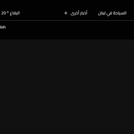
o
بيروت
28
o
السياحة في لبنان
أخبار أخرى
البقاع
20
o
الجنوب
25
ish
o
الشمال
25
o
جبل لبنان
22
o
كسروان
26
o
متن
26
o
بيروت
28