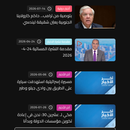
2026-07-14
أخبار دولية
بتوصية من ترامب... حاكم كارولاينا
الجنوبية يعيّن شقيقة ليندسي
غراهام خلفا موقتا له
2026-04-24
مقدمة نشرة الاخبار
مقدمة النشرة المسائية 24-4-
2026
2026-05-06
آخر الأخبار
مسيرة إسرائيلية استهدفت سيارة
على الطريق بين وادي جيلو وطير
دبا في قضاء صور
2026-01-26
آخر الأخبار
مكي لـ عشرين 30: نحن في إعادة
تكوين مؤسسات الدولة وبدأنا
بتحديد الأعداد والإمكانيات وذلك