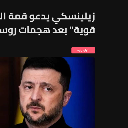
زيلينسكي يدعو قمة ال
قوية" بعد هجمات روسي
أخبار دولية