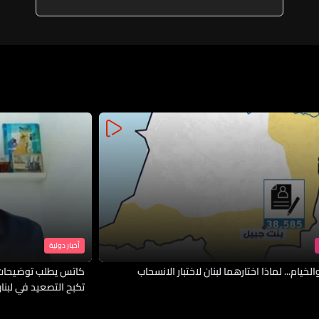
بالتوازي مع إعادة حوكمة الإدارات
وتأخرنا لغياب التمويل لإنشاء فريق
للموضوع
أخبار دولية
لخيام... لماذا اختارهما لبنان لاختبار الانسحاب
كاتس يطلب توضيحات 
تكبح التصعيد في لبنا