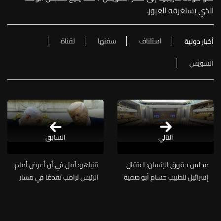
الذي يستغرقه العبور.
استئناف
سفنها
لقناة
أخبار دولية
السويس
التالي
السابق
مجلس حقوق الإنسان: اعتقال
نتنياهو: آمل في أن أعرض أمام
إسرائيل للطبيب حسام أبو صفية
الرئيس ترامب تقدمًا في مسار
في غزة تعسّفيّ
السلام مع لبنان