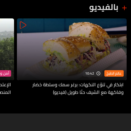
بالفيديو
10:42
عالم الطبخ
أمن و
ابتكار في تنوّع النكهات: برغر سمك وسلطة خضار
الإعتد
وفاكهة مع الشيف حنّا طويل (فيديو)
المنص