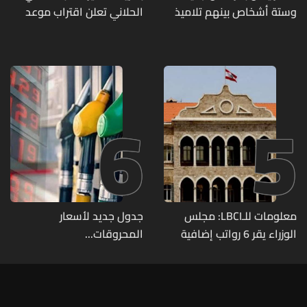
وستة أشخاص بينهم تلاميذ
الحلاني تعلن اقتراب موعد
في مدرسته بتايلاند
زفافها
6
5
معلومات للـLBCI: مجلس
جدول جديد لأسعار
الوزراء يقر 6 رواتب إضافية
المحروقات...
لموظفي القطاع العام
وصرف الفروقات بأثر رجعي
منذ آذار