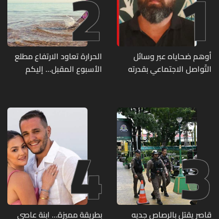
2
1
أوهم ضحاياه عبر وسائل
الحرارة تعاود الارتفاع مطلع
التّواصل الاجتماعي بقدرته
الأسبوع المقبل... إليكم
على تسليمهم مطابخ
تفاصيل الطقس
و"أعمال نجارة"... هل من
وقع ضحيّة أعماله؟
4
3
قاصر يقتل بالرصاص جديه
بطريقة مميزة… ابنة عاصي