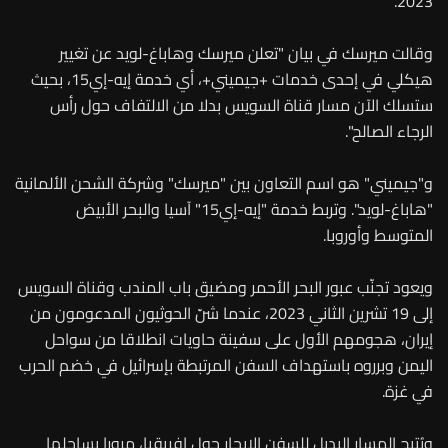
2023.
وقالت ميرسك في بيان "تعلن ميرسك وهاباغ-لويد عن تغيير
هيكلي في إحدى خدمات +جيميني+، أي خدمة إيه-إي15، بحيث
ستسلك الآن مسار قناة السويس بدلا من الالتفاف حول رأس
الرجاء الصالح".
و"جيميني" هو اسم التعاون بين "ميرسك" وشركة الشحن الألمانية
"هاباغ-لويد". وتربط خدمة "إيه-إي15" آسيا والبحر الأبيض
المتوسط وأوروبا.
ويعود تجنّب عبور البحر الأحمر ومضيق باب المندب وقناة السويس
إلى 19 تشرين الثاني 2023، عندما شنّ الحوثيون المدعومون من
إيران، هجومهم الأول على سفينة حاويات انطلاقا من سواحل
اليمن وبرروه باستهداف السفن المرتبطة بإسرائيل في خضم الحرب
في غزة.
ويُتيح المسار البديل للسفن الإبحار حول إفريقيا، مرورا بساحلها