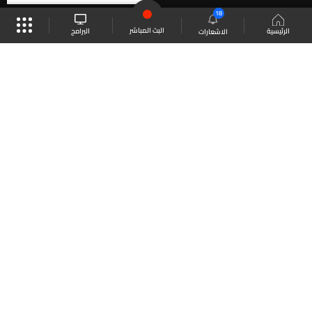
18
البث المباشر
البرامج
الرئيسية
الاشعارات
موقع البرامج
الجدول
البث المباشر
العودة للأعلى
انضم الى ملايين المتابعين
LBCI Lebanon
LBCI News