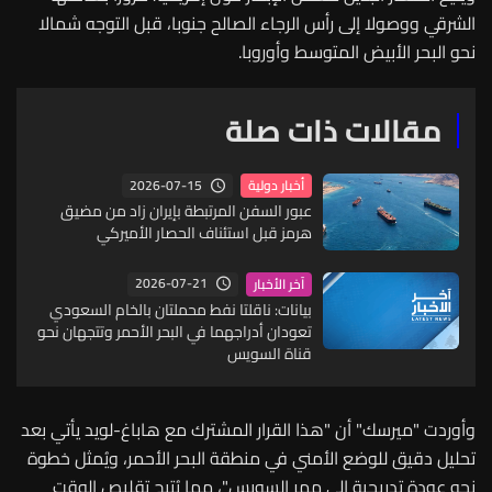
الشرقي ووصولا إلى رأس الرجاء الصالح جنوبا، قبل التوجه شمالا
نحو البحر الأبيض المتوسط وأوروبا.
مقالات ذات صلة
2026-07-15
أخبار دولية
عبور السفن المرتبطة بإيران زاد من مضيق
هرمز قبل استئناف الحصار الأميركي
2026-07-21
آخر الأخبار
بيانات: ناقلتا نفط محملتان بالخام السعودي
تعودان أدراجهما في البحر الأحمر وتتجهان نحو
قناة السويس
وأوردت "ميرسك" أن "هذا القرار المشترك مع هاباغ-لويد يأتي بعد
تحليل دقيق للوضع الأمني في منطقة البحر الأحمر، ويُمثل خطوة
نحو عودة تدريجية إلى ممر السويس"، مما يُتيح تقليص الوقت