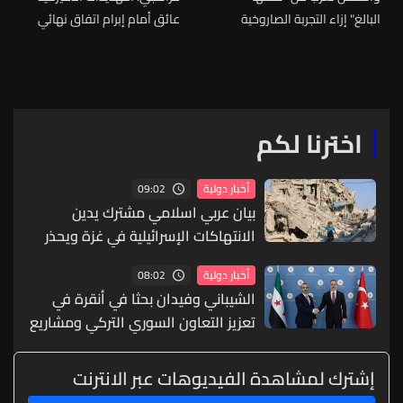
البالغ" إزاء التجربة الصاروخية
عائق أمام إبرام اتفاق نهائي
الصينية
اخترنا لكم
09:02
أخبار دولية
بيان عربي اسلامي مشترك يدين
الانتهاكات الإسرائيلية في غزة ويحذر
من تقويض مسار السلام
08:02
أخبار دولية
الشيباني وفيدان بحثا في أنقرة في
تعزيز التعاون السوري التركي ومشاريع
الربط الإقليمي
إشترك لمشاهدة الفيديوهات عبر الانترنت