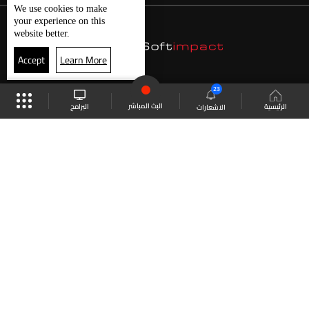
We use
cookies
to make
your experience on this
website better.
Accept
Learn More
23
البث المباشر
البرامج
الرئيسية
الاشعارات
موقع البرامج
الجدول
البث المباشر
العودة للأعلى
انضم الى ملايين المتابعين
LBCI Lebanon