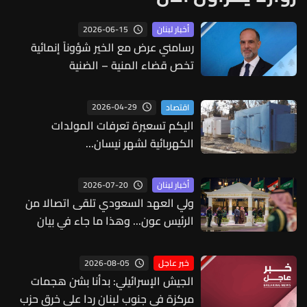
2026-06-15
أخبار لبنان
رسامني عرض مع الخير شؤوناً إنمائية
تخص قضاء المنية – الضنية
2026-04-29
اقتصاد
اليكم تسعيرة تعرفات المولدات
الكهربائية لشهر نيسان...
2026-07-20
أخبار لبنان
ولي العهد السعودي تلقى اتصالا من
الرئيس عون... وهذا ما جاء في بيان
الخارجية السعودية
2026-08-05
خبر عاجل
الجيش الإسرائيلي: بدأنا بشن هجمات
مركزة في جنوب لبنان ردا على خرق حزب