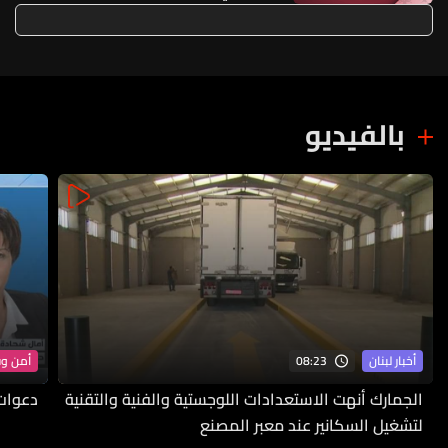
الله لوقف إطلاق النار
بالفيديو
08:23
أخبار لبنان
أمن و
الجمارك أنهت الاستعدادات اللوجستية والفنية والتقنية
دعوات 
لتشغيل السكانير عند معبر المصنع