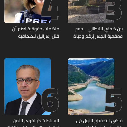
4
3
بين ضفتي الليطاني... جسر
منظمات حقوقية تعتبر أن
قعقعية الجسر يُرمّم وحياة
قتل إسرائيل للصحافية
تحاول النهوض من جديد
اللبنانية آمال خليل يرقى الى
"جريمة حرب"
6
5
قاضي التحقيق الأول في
البساط شكر لقوى الأمن