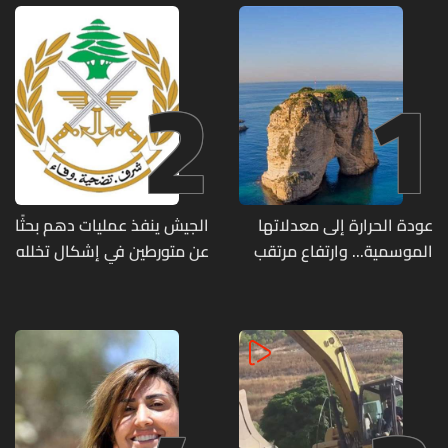
2
1
عودة الحرارة إلى معدلاتها
الجيش ينفذ عمليات دهم بحثًا
الموسمية... وارتفاع مرتقب
عن متورطين في إشكال تخلله
مطلع الأسبوع المقبل
إطلاق نار ويضبط أسلحة
وذخائر حربية ويتلف 16 خيمة
مزروعة بالماريجوانا