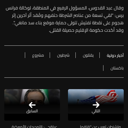
وقال عبد القدوس، المسؤول الرفيع في المنطقة، لوكالة فرانس
برس: "لقي تسعة من عناصر الشرطة حتفهم وفُقد أثر آخرين إثر
هجوم على نقطة تفتيش تتولى حماية موقع بناء سد مانغي".
وقد أكدت حكومة الإقليم حصيلة القتلى.
يقتلون
شرطيين
مشروع
أخبار دولية
باكستان
التالي
السابق
واشنطن تعرب عن "قلقها
عراقجي: التهديدات الأميركية