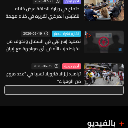
2026-07-23
أخبار لبنان
اجتماع في وزارة الطاقة عرض خلاله
التفتيش المركزي تقريره في ختام مهمة
التدقيق الداخلي المنفذة في مؤسسة
مياه بيروت ضمن مشروع RAP
2026-02-19
تقارير نشرة الاخبار
تصعيد إسرائيلي في الشمال وتخوف من
انخراط حزب الله في أي مواجهة مع إيران
2026-06-25
أخبار دولية
ترامب: زلزالا فنزويلا تسببا في "عدد مروع
من الوفيات"
بالفيديو