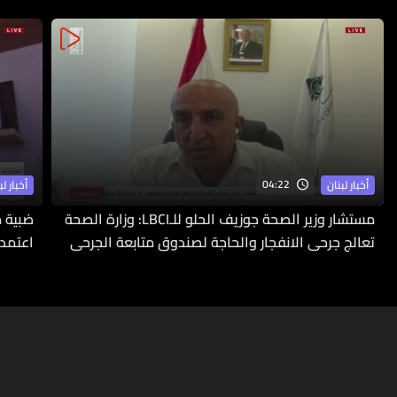
04:22
أخبار لبنان
أخبار لب
مستشار وزير الصحة جوزيف الحلو للـLBCI: وزارة الصحة
ضبية م
تعالج جرحى الانفجار والحاجة لصندوق متابعة الجرحى
اعتمدت
ملحّة