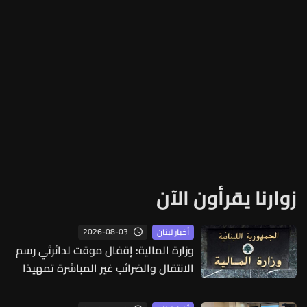
زوارنا يقرأون الآن
2026-08-03
أخبار لبنان
وزارة المالية: إقفال موقت لدائرتَي رسم
الانتقال والضرائب غير المباشرة تمهيدًا
لانتقالهما إلى كورنيش النهر