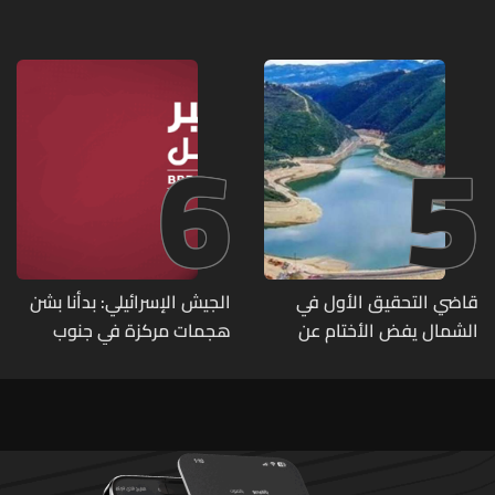
إطلاق نار ويضبط أسلحة
تحاول النهوض من جديد
وذخائر حربية ويتلف 16 خيمة
مزروعة بالماريجوانا
6
5
قاضي التحقيق الأول في
الجيش الإسرائيلي: بدأنا بشن
الشمال يفض الأختام عن
هجمات مركزة في جنوب
مشروع سد المسيلحة
لبنان ردا على خرق حزب الله
لوقف إطلاق النار