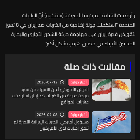
وأوضحت
القيادة
المركزية
الأميركية
(
سنتكوم
)
أنّ
الولايات
المتحدة
"
استكملت
جولة
إضافية
من
الضربات
ضد
إيران
في
8
تموز
لتقويض
قدرة
إيران
على
مهاجمة
حركة
الشحن
التجاريّ
والبحارة
المدنيين
الأبرياء
في
مضيق
هرمز،
بشكل
أكبر
".
مقالات ذات صلة
2026-07-12
أخبار دولية
الجيش الأميركيّ أعلن الانتهاء من تنفيذ
موجة جديدة من الضربات ضد إيران استهدفت
عشرات المواقع
2026-07-08
أخبار دولية
مسؤول أميركي: الضربات الإيرانية الأخيرة لم
تلحق إصابات لدى الأميركيين