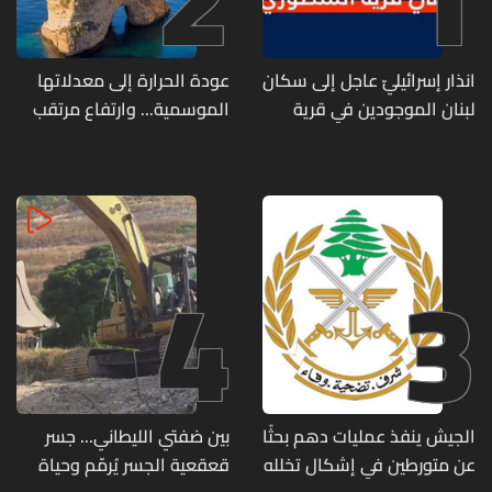
انذار إسرائيليّ عاجل إلى سكان
عودة الحرارة إلى معدلاتها
لبنان الموجودين في قرية
الموسمية... وارتفاع مرتقب
المنصوري
مطلع الأسبوع المقبل
4
3
الجيش ينفذ عمليات دهم بحثًا
بين ضفتي الليطاني... جسر
عن متورطين في إشكال تخلله
قعقعية الجسر يُرمّم وحياة