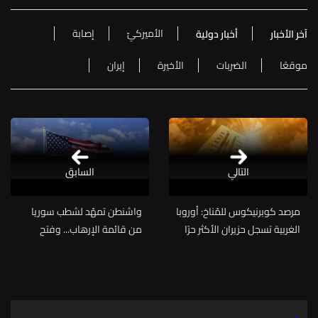
الأميركيّ
إصابة
آخر الأخبار
أخبار دولية
موقعًا
الضربات
الأخيرة
إيران
التالي
السابق
مرصد كوبرنيكوس للمّناخ: أوروبا
واشنطن تمهّد لشطب سوريا
الغربية تسجل حزيران الأكثر حرًا
من قائمة الإرهاب... وفتح
في تاريخها
صفحة جديدة مع دمشق