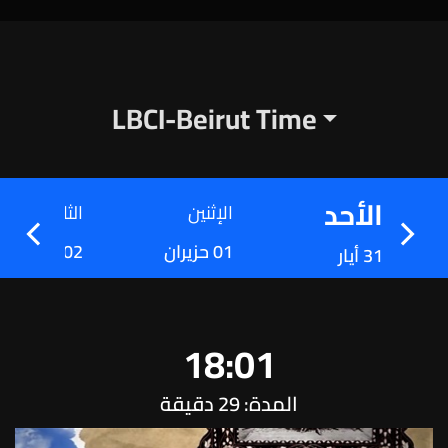
LBCI-Beirut Time
الأحد
الإثنين
الثلاثاء
01 حزيران
02 حزيران
31 أيار
18:01
المدة: 29 دقيقة