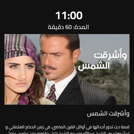
11:00
المدة: 60 دقيقة
وأشرقت الشمس
قصة حبّ تدور أحداثها في أوائل القرن الماضي، في زمن الحكم العثماني و
تبدأ بصراع بين الشيخ عبدالله ونسيبه الشيخ خليل ينقلونه بعد عشرين عاماً