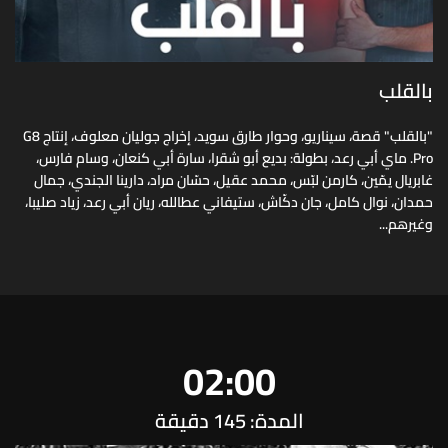
بالقلب
"بالقلب" قصة، سيناريو، وحوار طارق سويد، إخراج جوليان معلوف، إنتاج G8
Pro. ماي أبي رعد، بطولة: بديع أبو شقرا، سارة أبي كنعان، وسام فارس،
غابريال يمّين، كارمن لبّس، محمد عقيل، حسّان مراد، دارينا الجندي، جمال
حمدان، نوال كامل، جان دكّاش، ستيفاني عطالله، ريان أبي رعد، زياد صليبا،
وغيرهم...
02:00
المدة: 145 دقيقة