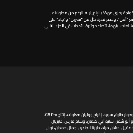
واجة رمزي مهدّدٌ بالإنهيار. فبالرغم من محاولاته
 "أمل"، وعدم قدرة كلّ من "نسرين" و"جاد" على
شتعلت بينهما، تتصاعد وتيرة الأحداث في الجزء الثاني
"بالقلب" قصة، سيناريو، وحوار طارق سويد، إخراج جوليان معلوف، إنتاج G8 Pro.
ع أبو شقرا، سارة أبي كنعان، وسام فارس، غابريال
عقيل، حسّان مراد، دارينا الجندي، جمال حمدان، نوال