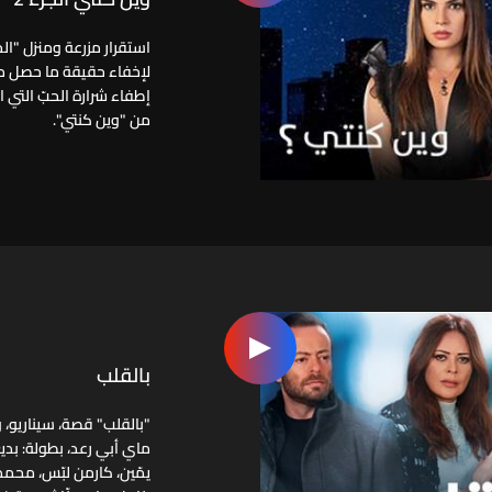
استقرار مزرعة ومنزل "الخ
لإخفاء حقيقة ما حصل مع
إطفاء شرارة الحبّ التي ا
من "وين كنتي".
بالقلب
ماي أبي رعد، بطولة: بدي
يمّين، كارمن لبّس، محمد 