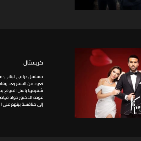
كريستال
مسلسل درامي لبناني-مشت
تعود من السفر بعد وفاة 
شقيقها باسل المولع بحب
عودة الدكتور جواد فياض
إلى منافسة بينهم على ا