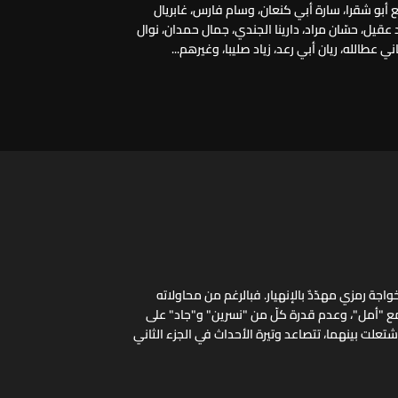
ع أبو شقرا، سارة أبي كنعان، وسام فارس، غابريال
عقيل، حسّان مراد، دارينا الجندي، جمال حمدان، نوال
 عطالله، ريان أبي رعد، زياد صليبا، وغيرهم...
واجة رمزي مهدّدٌ بالإنهيار. فبالرغم من محاولاته
 "أمل"، وعدم قدرة كلّ من "نسرين" و"جاد" على
شتعلت بينهما، تتصاعد وتيرة الأحداث في الجزء الثاني