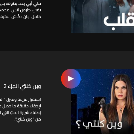
ماي أبي رعد، بطولة: بدي
يمّين، كارمن لبّس، محمد 
كامل، جان دكّاش، ستيفاني
وين كنتي الجزء 2
استقرار مزرعة ومنزل "الخ
لإخفاء حقيقة ما حصل مع
إطفاء شرارة الحبّ التي ا
من "وين كنتي".