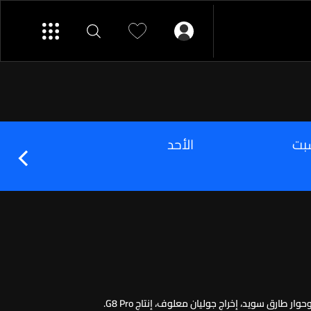
بت
الأحد
الإثنين
"بالقلب" قصة، سيناريو، وحوار طارق سويد، إخراج جوليان معلوف، إنتاج G8 Pro.