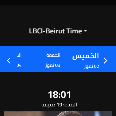
LBCI-Beirut Time
الخميس
الجمعة
السبت
03 تموز
04 تموز
02 تموز
18:01
المدة: 19 دقيقة