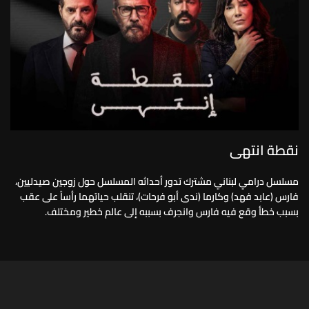
نقطة انتهى
مسلسل درامي لبناني مشترك تدور أحداثه المسلسل حول زوجين صيدليين،
فارس (عابد فهد) وكارما (ندى أبو فرحات)، تنقلب حياتهما رأساً على عقب
بسبب خطأ وقع فيه فارس وانجرف بسببه إلى عالم خطير ومختلف.