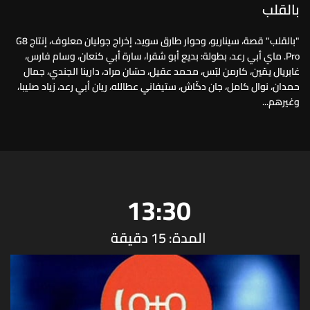
بالقلب
"بالقلب" قصة، سيناريو، وحوار طارق سويد، إخراج جوليان معلوف، إنتاج G8
Pro. ماي أبي رعد، بطولة: بديع أبو شقرا، سارة أبي كنعان، وسام فارس،
غابريال يمّين، كارمن لبّس، محمد عقيل، حسّان مراد، دارينا الجندي، جمال
حمدان، نوال كامل، جان دكّاش، ستيفاني عطالله، ريان أبي رعد، زياد صليبا،
وغيرهم...
13:30
المدة: 15 دقيقة