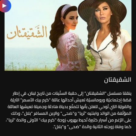
الشقيقتان
ينقلنا مسلسل "الشقيقتان" إلى حقبة الستّينات من تاريخ لبنان، في إطار
قصّة إجتماعيّة ورومانسيّة تعيش أحداثها عائلة "كرم بيك الأسمر" الثريّة
والقويّة التي تُوحي للعَلن بأنها تتمتّع بحياة هادئة وجميلة تعيشها العائلة
المؤلّفة من الوالد وابنتيه "ثريا" و"ضحى" والإبن المسافر "بلال"، وذلك
على الرّغم من أسرار كثيرة تُحيط بهروب زوجة "كرم بيك" الأولى والدة "ثريا"،
كما وفاة زوجته الثانية والدة "ضحى" و"بلال".