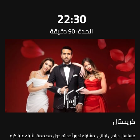
22:30
المدة: 90 دقيقة
كريستال
مسلسل درامي لبناني-مشترك تدور أحداثه حول مصممة الأزياء عليا كرم