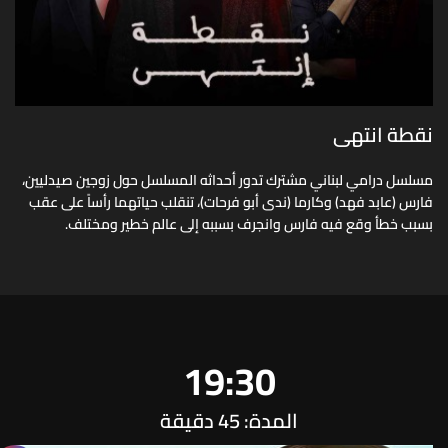
نقطة انتهى
مسلسل درامي لبناني مشترك تدور أحداثه المسلسل حول زوجين صيدليين،
فارس (عابد فهد) وكارما (ندى أبو فرحات)، تنقلب حياتهما رأساً على عقب
بسبب خطأ وقع فيه فارس وانجرف بسببه إلى عالم خطير ومختلف.
19:30
المدة: 45 دقيقة