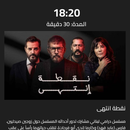
18:20
المدة: 30 دقيقة
نقطة انتهى
مسلسل درامي لبناني مشترك تدور أحداثه المسلسل حول زوجين صيدليين،
فارس (عابد فهد) وكارما (ندى أبو فرحات)، تنقلب حياتهما رأساً على عقب