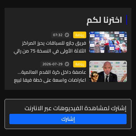
اخترنا لكم
07:32
رياضة
فريق جازو للسباقات يحرز المراكز
الثلاثة الأولى في النسخة 75 من رالي
فنلندا
2026-07-29
رياضة
عاصفة داخل كرة القدم العالمية…
اعتراضات واسعة على خطة فيفا لبيع
حصة من كأس العالم لمستثمرين
إشترك لمشاهدة الفيديوهات عبر الانترنت
إشترك