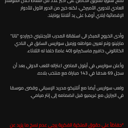
تُمنح سنويًا للفريق الحاصل على أكبر عدد من النقاط خلال الموسم
العادي للدوري الأميركي، لكنه خرج من الدور الأول للأدوار
الإقصائية (بلاي أوف) على يد أتلانتا يونايتد.
وأدى الخروج المبكر الى استقالة المدرب الأرجنتيني خيراردو "تاتا"
مارتينو وتم تعيين مواطنه وزميل سواريس السابق في النادي
الكاتالوني خافيير ماسكيرانو (40 عاما) خلفا له الثلاثاء.
وأعلن سواريس في أيلول الماضي اعتزاله اللعب الدولي بعد أن
سجل 69 هدفا في 143 مباراة مع منتخب بلاده.
ولعب سواريس أيضا مع أتلتيكو مدريد الإسباني وقضى موسمًا
في البرازيل مع غريميو قبل انضمامه إلى إنتر ميامي.
*
حفاظاً على حقوق الملكية الفكرية يرجى عدم نسخ ما يزيد عن