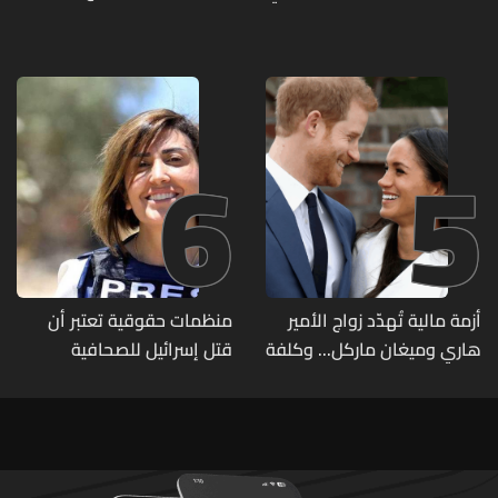
تصنيف UNIRANKS للعام
مطلع الأسبوع المقبل
2027
6
5
أزمة مالية تُهدّد زواج الأمير
منظمات حقوقية تعتبر أن
هاري وميغان ماركل... وكلفة
قتل إسرائيل للصحافية
الطلاق تحول دونه
اللبنانية آمال خليل يرقى الى
"جريمة حرب"