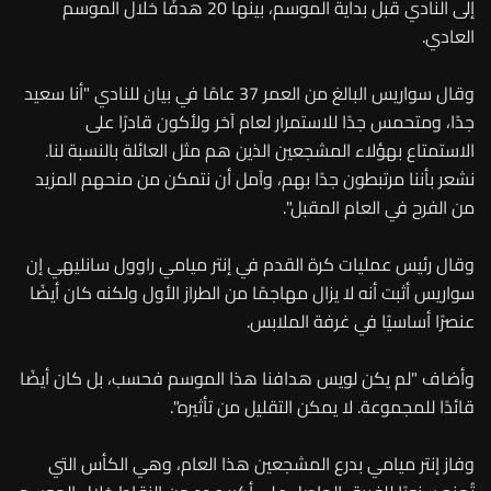
إلى النادي قبل بداية الموسم، بينها 20 هدفًا خلال الموسم
العادي.
وقال سواريس البالغ من العمر 37 عامًا في بيان للنادي "أنا سعيد
جدًا، ومتحمس جدًا للاستمرار لعام آخر ولأكون قادرًا على
الاستمتاع بهؤلاء المشجعين الذين هم مثل العائلة بالنسبة لنا.
نشعر بأننا مرتبطون جدًا بهم، وآمل أن نتمكن من منحهم المزيد
من الفرح في العام المقبل".
وقال رئيس عمليات كرة القدم في إنتر ميامي راوول سانليهي إن
سواريس أثبت أنه لا يزال مهاجمًا من الطراز الأول ولكنه كان أيضًا
عنصرًا أساسيًا في غرفة الملابس.
وأضاف "لم يكن لويس هدافنا هذا الموسم فحسب، بل كان أيضًا
قائدًا للمجموعة. لا يمكن التقليل من تأثيره".
وفاز إنتر ميامي بدرع المشجعين هذا العام، وهي الكأس التي