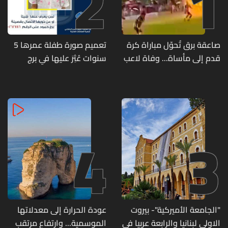
2
1
صاعقة برق تُحوّل مباراة كرة
تعميم صورة طفلة عمرها 5
قدم إلى مأساة... وفاة لاعب
سنوات عُثِرَ عليها في برج
وإصابة 12 آخرين
حمود
4
3
"الجامعة الأميركية"- بيروت
عودة الحرارة إلى معدلاتها
الاولى لبنانيا والرابعة عربيا في
الموسمية... وارتفاع مرتقب