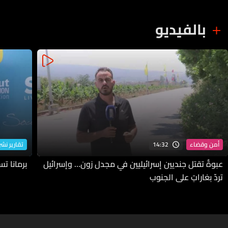
بالفيديو
14:32
أمن وقضاء
تقارير نشرة
عبوةٌ تقتل جنديين إسرائيليين في مجدل زون… وإسرائيل
برمانا ت
تردّ بغاراتٍ على الجنوب