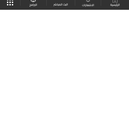
البث المباشر
البرامج
الرئيسية
الاشعارات
موقع البرامج
الجدول
البث المباشر
العودة للأعلى
انضم الى ملايين المتابعين
LBCI Lebanon
LBCI News