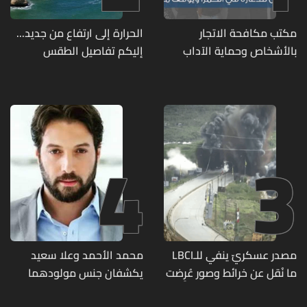
مكتب مكافحة الاتجار
الحرارة إلى ارتفاع من جديد...
بالأشخاص وحماية الآداب
إليكم تفاصيل الطقس
يفكّك شبكتين منظّمتين
للدعارة في الحمرا ويوقف
متورطين
4
3
مصدر عسكريّ ينفي للـLBCI
محمد الأحمد وعلا سعيد
ما نُقل عن خرائط وصور عُرِضت
يكشفان جنس مولودهما
أمام الوفد اللبنانيّ تُبيّن
الأول (صورة)