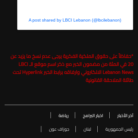
A post shared by LBCI Lebanon (@lbcilebanon)
*
حفاظاً على حقوق الملكية الفكرية يرجى عدم نسخ ما يزيد عن
20 في المئة من مضمون الخبر مع ذكر اسم موقع الـ
LBCI
Lebanon News
الالكتروني وارفاقه برابط الخبر Hyperlink تحت
طائلة الملاحقة القانونية
آخر الأخبار
اخبار البرامج
رياضة
رئيس الجمهورية
لبنان
جوزاف عون