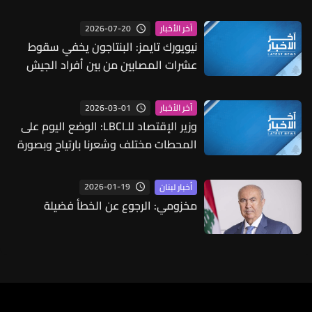
2026-07-20
آخر الأخبار
نيويورك تايمز: البنتاجون يخفي سقوط
عشرات المصابين من بين أفراد الجيش
الأميركي في حرب إيران
2026-03-01
آخر الأخبار
وزير الإقتصاد للـLBCI: الوضع اليوم على
المحطات مختلف وشعرنا بارتياح وبصورة
إستثنائية طلبنا توزيع البنزين والمازوت إلى
المحطات اليوم الأحد نظرًا لأن بعضها
2026-01-19
أخبار لبنان
خسر من المخزون بسبب الإقبال البارحة
مخزومي: الرجوع عن الخطأ فضيلة