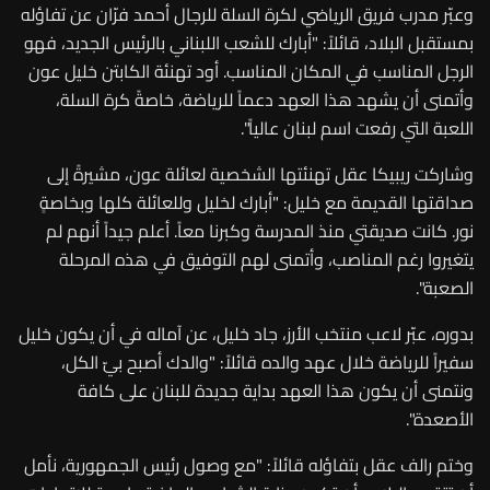
وعبّر مدرب فريق الرياضي لكرة السلة للرجال أحمد فرّان عن تفاؤله
بمستقبل البلاد، قائلاً: "أبارك للشعب اللبناني بالرئيس الجديد، فهو
الرجل المناسب في المكان المناسب. أود تهنئة الكابتن خليل عون
وأتمنى أن يشهد هذا العهد دعماً للرياضة، خاصةً كرة السلة،
اللعبة التي رفعت اسم لبنان عالياً
."
وشاركت ريبيكا عقل تهنئتها الشخصية لعائلة عون، مشيرةً إلى
صداقتها القديمة مع خليل: "أبارك لخليل وللعائلة كلها وبخاصةٍ
نور. كانت صديقتي منذ المدرسة وكبرنا معاً. أعلم جيداً أنهم لم
يتغيروا رغم المناصب، وأتمنى لهم التوفيق في هذه المرحلة
الصعبة
."
بدوره، عبّر لاعب منتخب الأرز، جاد خليل، عن آماله في أن يكون خليل
سفيراً للرياضة خلال عهد والده قائلاً: "والدك أصبح بيّ الكل،
ونتمنى أن يكون هذا العهد بداية جديدة للبنان على كافة
الأصعدة
."
وختم رالف عقل بتفاؤله قائلاً: "مع وصول رئيس الجمهورية، نأمل