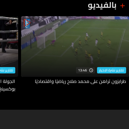
بالفيديو
13:46
تقارير نشرة الاخبار
تقارير نشرة
طرابزون تراهن على محمد صلاح رياضيًا واقتصاديًا
بوكسينغ