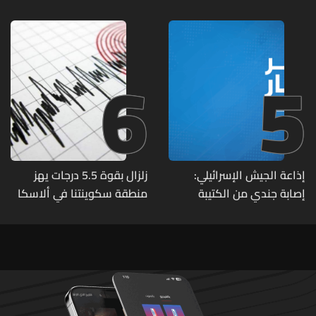
مواقع مراكز قيادية ومنشآت
تحت الأرض
6
5
إذاعة الجيش الإسرائيلي:
زلزال بقوة 5.5 درجات يهز
إصابة جندي من الكتيبة
منطقة سكوينتنا في ألاسكا
الهندسية 607 بنيران قواتنا
في بلدة الطيري جنوبي لبنان