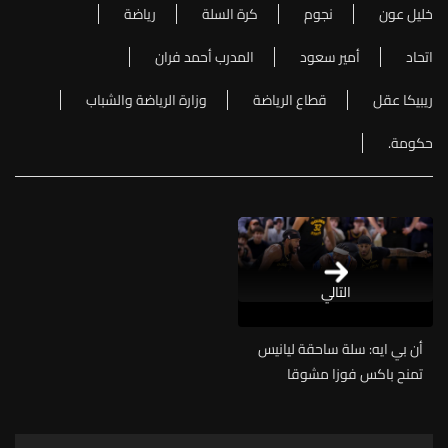
خليل عون
نجوم
كرة السلة
رياضة
اتحاد
أمير سعود
المدرب أحمد فران
ريبيكا عقل
قطاع الرياضة
وزارة الرياضة والشباب
حكومة.
التالي
أن بي ايه: سلة ساحقة ليانيس
تمنح باكس فوزا مشوقا