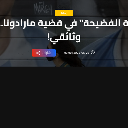
رياضة
 الفضيحة" في قضية مارادونا...
وثائقي!
شارك
2025-06-25 | 03:00