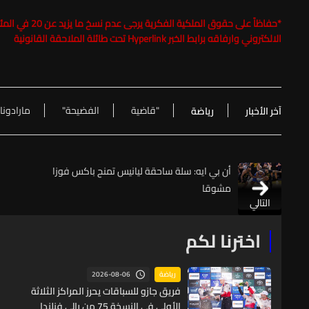
*
حفاظاً على حقوق الملكية الفكرية يرجى عدم نسخ ما يزيد عن 20 في المئة من مضمون الخبر مع ذكر اسم موقع الـ
الالكتروني وارفاقه برابط الخبر Hyperlink تحت طائلة الملاحقة القانونية
"قاضية
الفضيحة"
مارادونا..
آخر الأخبار
رياضة
أن بي ايه: سلة ساحقة ليانيس تمنح باكس فوزا
مشوقا
التالي
اخترنا لكم
2026-08-06
رياضة
فريق جازو للسباقات يحرز المراكز الثلاثة
الأولى في النسخة 75 من رالي فنلندا