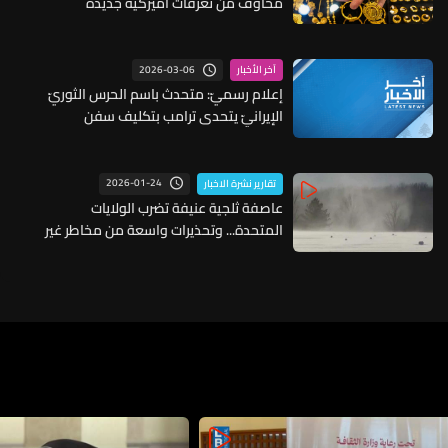
مخاوف من تعرفات أميركية جديدة
2026-03-06
آخر الأخبار
إعلام رسميّ: متحدث باسم الحرس الثوريّ
الإيرانيّ يتحدى ترامب بتكليف سفن
أميركية بمرافقة ناقلات النفط في مضيق
هرمز
2026-01-24
تقارير نشرة الاخبار
عاصفة ثلجية عنيفة تضرب الولايات
المتحدة... وتحذيرات واسعة من مخاطر غير
مسبوقة