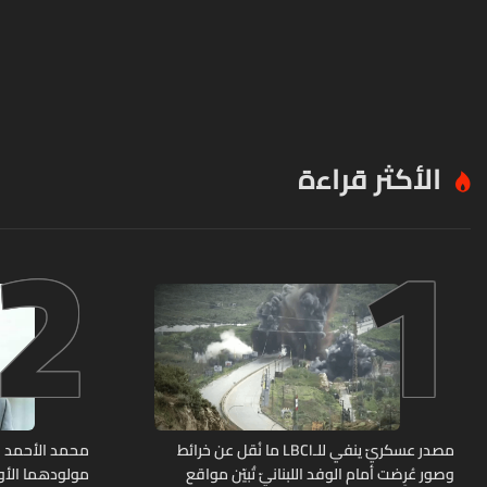
الأكثر قراءة
2
1
مصدر عسكريّ ينفي للـLBCI ما نُقل عن خرائط
محمد الأحمد 
وصور عُرِضت أمام الوفد اللبنانيّ تُبيّن مواقع
مولودهما الأو