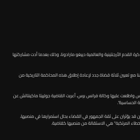
القدم الأرجنتينية والعالمية دييغو مارادونا، وذلك بعدما أدت مشاركتها
منا مع تعيين ثلاثة قضاة جدد لإعادة إطلاق هذه المحاكمة التاريخية من
 واطلعت عليها وكالة فرانس برس، أعربت القاضية جولييتا ماكينتاتش عن
 الحساسية".
ركة للسياق والضرر" اللذين قد يؤثران على ثقة الجمهور في القضاء بحال استمرارها في منصبها،
اء المرتكبة" هي الاستقالة من منصبها كقاضية.