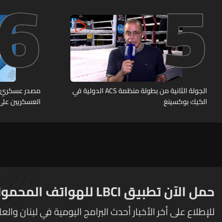
6
5
مراكز قيادية ومنشآت تحت الأرض
الجولة الثانية من بطولة منظمة ACS الدولية في
الكيك بوكسينغ
العسكريين على
أثر خلاف شخصي
عمليات دهم لت
المخطوف والو
توقيف الخاطف
حمل الآن تطبيق LBCI للهواتف المحمولة
للإطلاع على أخر الأخبار أحدث البرامج اليومية في لبنان والعا