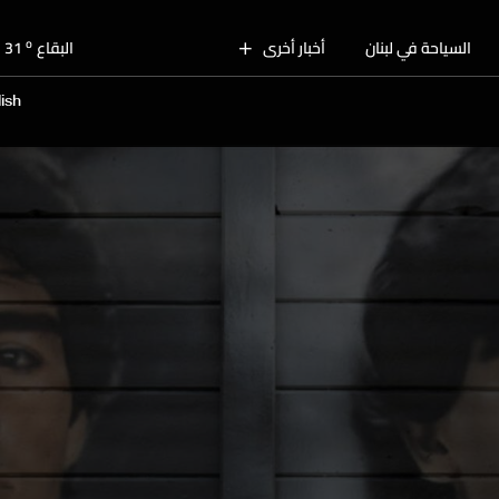
o
بيروت
31
o
السياحة في لبنان
أخبار أخرى
البقاع
31
o
الجنوب
29
ish
o
الشمال
31
o
جبل لبنان
29
o
كسروان
30
o
متن
30
o
بيروت
31