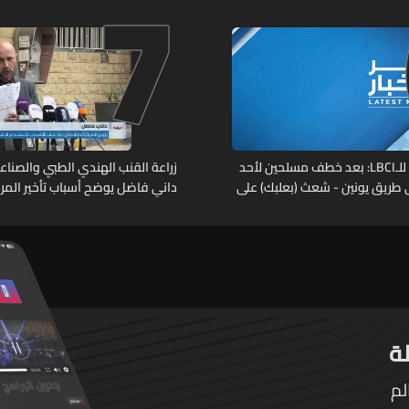
7
جنوبي لبنان
مصدر عسكريّ للـLBCI: بعد خطف مسلحين لأحد
زراعة القنب الهندي الطبي والصناعي
 طريق يونين - شعث (بعلبك) على
داني فاضل يوضح أسباب تأخير المر
ّ باشر الجيش بملاحقتهم ونفّذ
التطبيقية
وقيفهم فأُفرج عن العسكريّ
حدات المختصة تعمل على
ين
لم