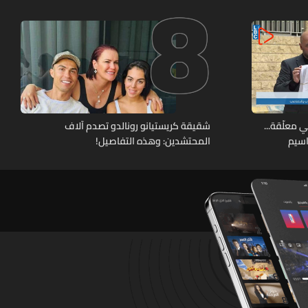
8
 معلّقة...
شقيقة كريستيانو رونالدو تصدم آلاف
اسيم
المحتشدين: وهذه التفاصيل!