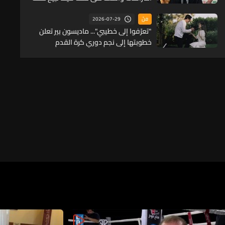
من كأس العالم لمستثمرين
2026-07-29
فنّ
"تعرّفوا إلى خطيبي"... ماديسون بير تعلن
خطوبتها إلى نجم دوري كرة القدم
الأميركية جاستن هربرت (صور)