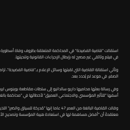
استقالت "قاضية الفضيحة" في المحاكمة المتعلقة بظروف وفاة أسطورة كرة 
في فيلم وثائقي غير مصرح له بإبطال الإجراءات القانونية وتنحيتها.
وتأتي استقالة القاضية التي لقبتها وسائل الإعلام بـ"قاضية الفضيحة"، تزا
الصفر، في موعد لم يُحدد بعد.
وفي رسالة بعثها محاميها داريو سالدانيو إلى سلطات مقاطعة بوينوس ايرس
أسفها "للتأثير المؤسسي والاجتماعي العميق" لأخطائها في "محاكمة بالغة
وقالت القاضية البالغة من العمر 47 عاما إنها "مُد
معتقدةً أن "أفضل مساهمة لها في استعادة هيبة المؤسسة وتصحيح الأخط