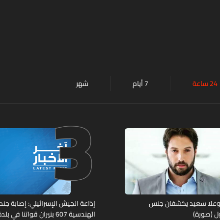
24 ساعة
7 أيام
شهر
3
وعلا سعيد يكشفان جنس
إذاعة الجيش الإسرائيلي: إصابة جند
ل (صورة)
الهندسية 607 بنيران قواتنا في