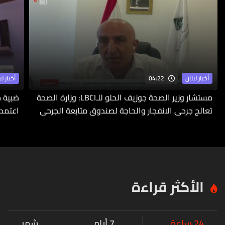
04:22
أخبار لبنان
أخبار لب
مستشار وزير الصحة جوزيف الحلو للـLBCI: وزارة الصحة
ضبية م
تعالج جرحى الانفجار والحاجة لصندوق متابعة الجرحى
اعتمدت
ملحّة
الأكثر قراءة
24 ساعة
7 أيام
شهر