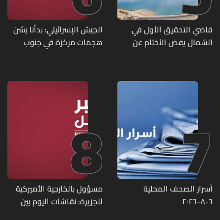
قاضي التحقيق الأول في
الجيش الإسرائيلي: بدأنا بشن
الشمال يفض الأختام عن
هجمات مركزة في جنوب
مشروع سد المسيلحة
لبنان ردا على خرق حزب الله
لوقف إطلاق النار
8
7
أسرار الصحف المحلية
مسؤول بالخارجية الأميركية
٦-٨-٢٠٢٦
للجزيرة: نقاشات اليوم بين
لبنان وإسرائيل كانت مثمرة