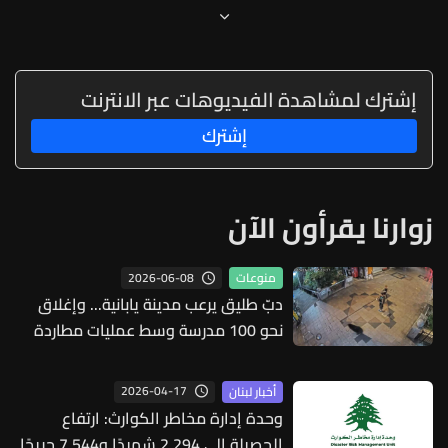
إشترك لمشاهدة الفيديوهات عبر الانترنت
إشترك
زوارنا يقرأون الآن
2026-06-08
منوعات
دبّ طليق يرعب مدينة يابانية... وإغلاق
نحو 100 مدرسة وسط عمليات مطاردة
واسعة
2026-04-17
أخبار لبنان
وحدة إدارة مخاطر الكوارث: ارتفاع
الحصيلة الى 2,294 شهيدًا و7,544 جريحًا