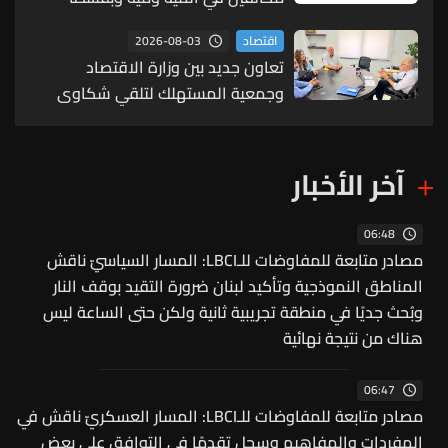
والهلالية وصيدا الدكرمان
2026-08-03
اقتصاد
تعاون جديد بين وزارة الاقتصاد
وجمعية المستهلك لتلقي شكاوى
المواطنين
آخر الأخبار
06:48
مصادر متابعة للمفاوضات للـLBCI: المسار السياسيّ ناقش
المناطق النموذجية وتأكيد لبنان ضرورة التقيد بوقف النار
وبُحث جديًا في منطقة تجريبية ثانية ولكن حتى الساعة ليس
هناك من نتيجة نهائية
06:47
مصادر متابعة للمفاوضات للـLBCI: المسار العسكريّ ناقش في
المفردات والمفاهيم وسجل تقدمًا في التوافق على بعض