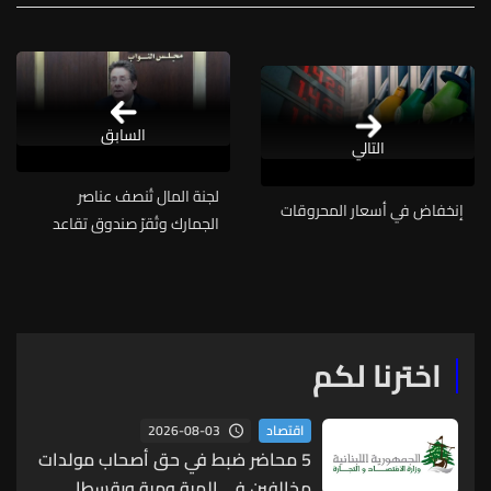
السابق
التالي
لجنة المال تُنصف عناصر
إنخفاض في أسعار المحروقات
الجمارك وتُقرّ صندوق تقاعد
للطوبوغرافيين
اخترنا لكم
2026-08-03
اقتصاد
5 محاضر ضبط في حق أصحاب مولدات
مخالفين في المية ومية وبقسطا