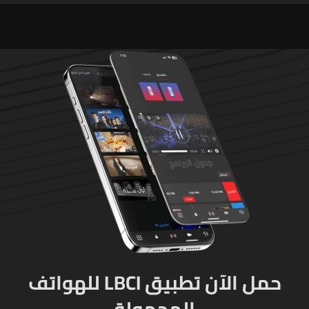
وأحرزت تقدما وستستأنف غدا
وجولة مفاوضات روما بين
لبنان وإسرائيل اختتمت مبكرا
اليوم بسبب تطورات ميدانية
حمل الآن تطبيق LBCI للهواتف