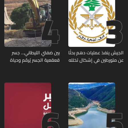
4
3
الجيش ينفذ عمليات دهم بحثًا
بين ضفتي الليطاني... جسر
عن متورطين في إشكال تخلله
قعقعية الجسر يُرمّم وحياة
إطلاق نار ويضبط أسلحة
تحاول النهوض من جديد
وذخائر حربية ويتلف 16 خيمة
مزروعة بالماريجوانا
6
5