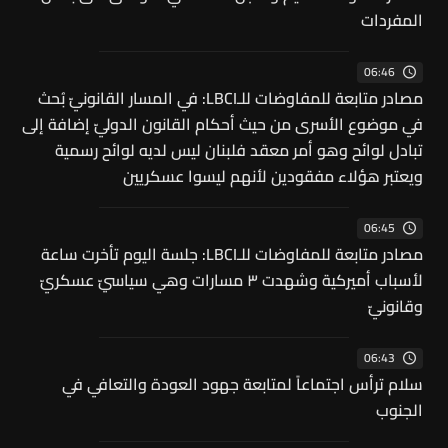
المفردات
06:46
مصادر متابعة للمفاوضات للـLBCI: في المسار القانونيّ بُحث
في موضوع الأسرى من حيث أحكام القانون الدوليّ إضافة إلى
تبادل لوائح وهو أمر معقد فلبنان ليس لديه لوائح رسمية
ويعتبر هؤلاء مفقودين لأنهم ليسوا عسكريين
06:45
مصادر متابعة للمفاوضات للـLBCI: جلسة اليوم تأخرت ساعة
لأسباب أميركية وشهدت ٣ مسارات وهي سياسيّ عسكريّ
وقانونيّ
06:43
سلام ترأس اجتماعاً لمتابعة جهود العودة والتعافي في
الجنوب