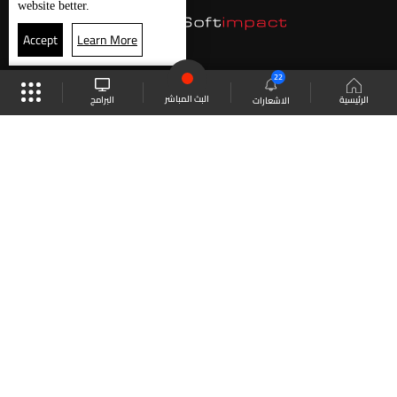
website better.
Accept
Learn More
22
البث المباشر
البرامج
الرئيسية
الاشعارات
موقع البرامج
الجدول
البث المباشر
العودة للأعلى
انضم الى ملايين المتابعين
LBCI Lebanon