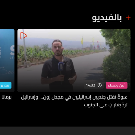
بالفيديو
14:32
أمن وقضاء
تقارير 
عبوةٌ تقتل جنديين إسرائيليين في مجدل زون… وإسرائيل
برمانا
تردّ بغاراتٍ على الجنوب