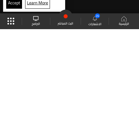
Accept
Learn More
24
البث المباشر
البرامج
الرئيسية
الاشعارات
موقع البرامج
الجدول
البث المباشر
العودة للأعلى
انضم الى ملايين المتابعين
LBCI Lebanon
LBCI News