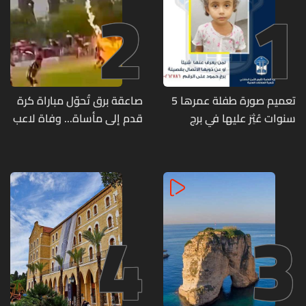
2
1
تعميم صورة طفلة عمرها 5
صاعقة برق تُحوّل مباراة كرة
سنوات عُثِرَ عليها في برج
قدم إلى مأساة... وفاة لاعب
حمود
وإصابة 12 آخرين
4
3