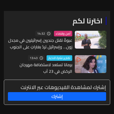
اخترنا لكم
14:32
أمن وقضاء
عبوةٌ تقتل جنديين إسرائيليين في مجدل
زون… وإسرائيل تردّ بغاراتٍ على الجنوب
13:43
تقارير نشرة الاخبار
برمانا تستعد لاستضافة مهرجان
الركض في 23 آب
إشترك لمشاهدة الفيديوهات عبر الانترنت
إشترك