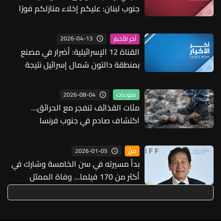
جنوب لبنان: عليكم إخلاء منازلكم فورًا
والانتقال إلى شمال نهر الزهراني
2026-04-13
آخر الأخبار
القناة 12 الإسرائيلية: أضرار في مصنع
بمنطقة دالتون شمال إسرائيل نتيجة
شظايا اعتراض مسيرة من لبنان أمس
2026-08-04
منوعات
مئات القذائف تنفجر مع الحرائق…
اكتشاف صادم في جنوب فرنسا
2026-01-05
فنّ
بدأ مسيرته في سن الخامسة وشارك في
أكثر من 170 فيلما... وفاة الممثل
الكوري الجنوبي آن سونغ كي