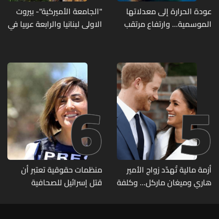
عودة الحرارة إلى معدلاتها
"الجامعة الأميركية"- بيروت
الموسمية... وارتفاع مرتقب
الاولى لبنانيا والرابعة عربيا في
مطلع الأسبوع المقبل
تصنيف UNIRANKS للعام
2027
6
5
أزمة مالية تُهدّد زواج الأمير
منظمات حقوقية تعتبر أن
هاري وميغان ماركل... وكلفة
قتل إسرائيل للصحافية
الطلاق تحول دونه
اللبنانية آمال خليل يرقى الى
"جريمة حرب"