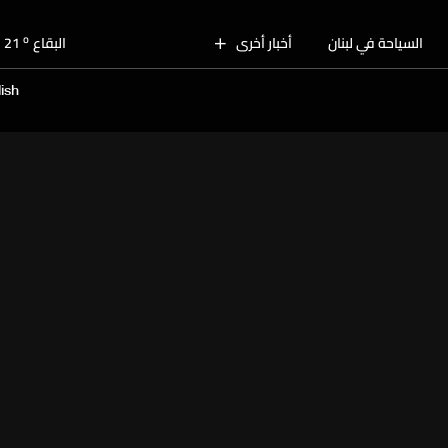
o
بيروت
28
o
السياحة في لبنان
أخبار أخرى
البقاع
21
o
الجنوب
27
ish
o
الشمال
26
o
جبل لبنان
22
o
كسروان
26
o
متن
26
o
بيروت
28