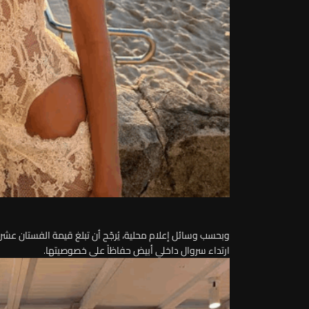
وبحسب وسائل إعلام محلية، يُرجّح أن تبلغ قيمة الفستان عشرات
ارتداء سروال داخلي أبيض حفاظاً على خصوصيتها.