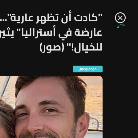
"كادت أن تظهر عارية"..
min
2
عارضة في أستراليا" يثير ا
للخيال!" (صور)
موضة وجمال