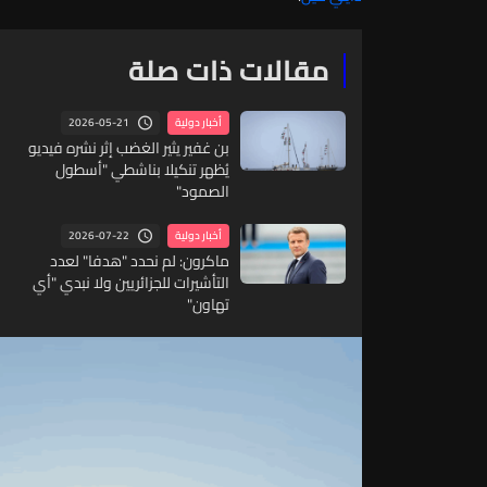
مقالات ذات صلة
2026-05-21
أخبار دولية
بن غفير يثير الغضب إثر نشره فيديو
يُظهر تنكيلا بناشطي "أسطول
الصمود"
2026-07-22
أخبار دولية
ماكرون: لم نحدد "هدفا" لعدد
التأشيرات للجزائريين ولا نبدي "أي
تهاون"