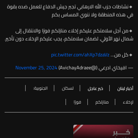
🔸نشاطات حزب الله الارهابي تجبر جيش الدفاع للعمل ضده بقوة
في هذه المنطقة ولا ننوي المساس بكم
🔸من أجل سلامتكم عليكم إخلاء منازلكم فورًا والانتقال إلى
شمال نهر الأولي. لضمان سلامتكم، يجب عليكم الإخلاء دون تأخير.
🔸كل من…
pic.twitter.com/ahXp7dzaVz
— افيخاي ادرعي (@AvichayAdraee)
November 25, 2024
لسكان
الجنوبية:
أخبار لبنان
خبر عاجل
لإخلاء
منازلكم
فورًا