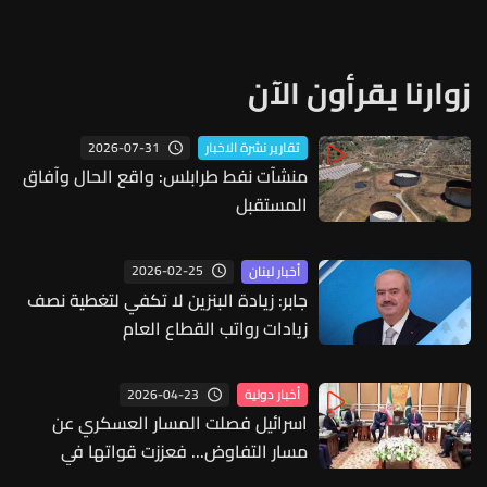
زوارنا يقرأون الآن
2026-07-31
تقارير نشرة الاخبار
منشآت نفط طرابلس: واقع الحال وآفاق
المستقبل
2026-02-25
أخبار لبنان
جابر: زيادة البنزين لا تكفي لتغطية نصف
زيادات رواتب القطاع العام
2026-04-23
أخبار دولية
اسرائيل فصلت المسار العسكري عن
مسار التفاوض... فعززت قواتها في
الجنوب بخمس فرق