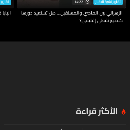
14:22
تقارير نشرة الاخبار
تقارير 
الزهراني بين الماضي والمستقبل... هل تستعيد دورها
البابا
كمحور نفطي إقليمي؟
الأكثر قراءة