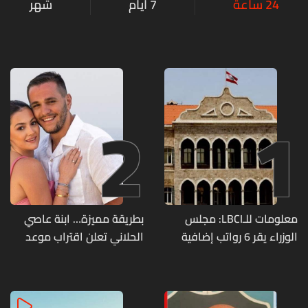
24 ساعة
7 أيام
شهر
2
1
معلومات للـLBCI: مجلس
بطريقة مميزة… ابنة عاصي
الوزراء يقر 6 رواتب إضافية
الحلاني تعلن اقتراب موعد
لموظفي القطاع العام
زفافها
وصرف الفروقات بأثر رجعي
منذ آذار