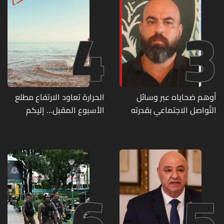
4
3
أوهم ضحاياه عبر وسائل
الحرارة تعاود الارتفاع مطلع
التّواصل الاجتماعي بقدرته
الأسبوع المقبل... إليكم
على تسليمهم مطابخ
تفاصيل الطقس
و"أعمال نجارة"... هل من
وقع ضحيّة أعماله؟
6
5