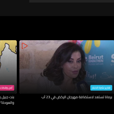
ودولتهم
بشأن دفع عملية المناطق
التجريبية وتوسيعها والمحادثات
كانت مثمرة على المستوى الفني
ومستوى الخبراء
تقارير نشرة الاخبار
أمن وقضاء
برمانا تستعد لاستضافة مهرجان الركض في 23 آب
بنت جبيل وا
والعودة؟