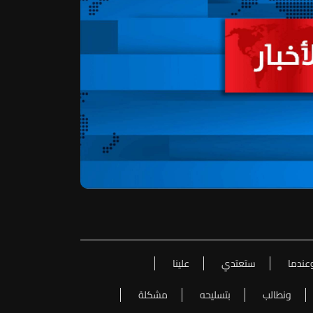
عندما
ستعتدي
علينا
ونطالب
بتسليحه
مشكلة