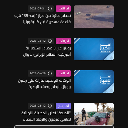
2026-07-31
آخر الأخبار
تحطم طائرة من طراز "إف-35" قرب
قاعدة عسكرية في كاليفورنيا
2026-03-12
آخر الأخبار
رويترز عن 3 مصادر استخبارية
أميركية: النظام الإيرانيّ لا يزال
ممسكًا بزمام السيطرة على الرأي
العام
2026-04-29
آخر الأخبار
الوكالة الوطنية: غارات على زبقين
وجبال البطم وصفد البطيخ
2026-03-12
أخبار لبنان
"الصحة" تعلن الحصيلة النهائية
لغارتي عرمون والرملة البيضاء