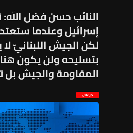
النائب حسن فضل الله: ق
إسرائيل وعندما ستعتد
لكن الجيش اللبنانيّ لا
بتسليحه ولن يكون هنا
المقاومة والجيش بل ت
خبر عاجل