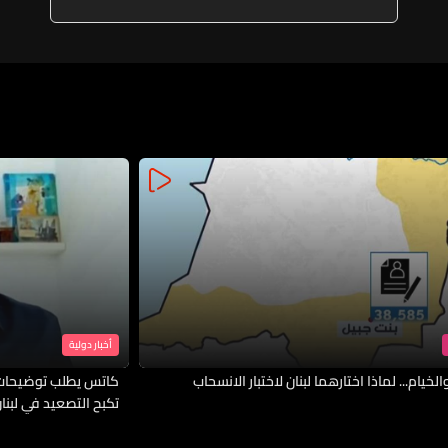
أخبار دولية
لخيام... لماذا اختارهما لبنان لاختبار الانسحاب
كاتس يطلب توضيحات 
تكبح التصعيد في لبنا