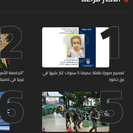
2
1
6
5
تعميم صورة طفلة عمرها 5 سنوات عُثِرَ عليها في
"الجامعة الأمير
برج حمود
عربيا في تصنيف UNIRANKS للعام 