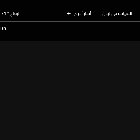
o
بيروت
30
o
السياحة في لبنان
أخبار أخرى
البقاع
31
o
الجنوب
29
ish
o
الشمال
30
o
جبل لبنان
27
o
كسروان
30
o
متن
30
o
بيروت
30