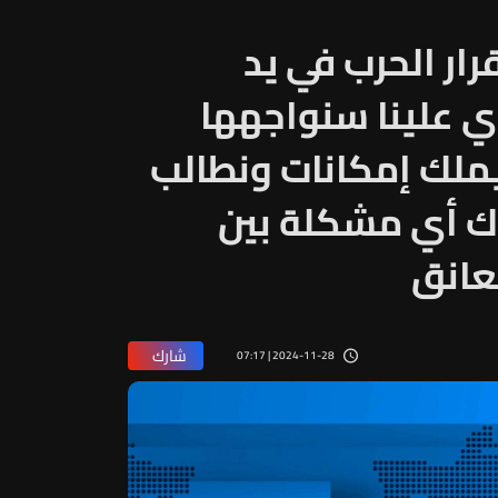
رار الحرب في يد
ي علينا سنواجهها
 يملك إمكانات ونطالب
ك أي مشكلة بين
عانق
شارك
2024-11-28 | 07:17