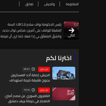
المقاومة
والجيش
تعانق
رئيس الحكومة نواف سلام للـLBCI: السنة
المقبلة تتوقف على أمرين: مجلس نواب جديد،
التالي
والشقّ المتعلّق بي إذا فعلا كما ارى أن فرصة
الإصلاح لا تزال مستمرة والسنة الأولى لم تكن
سهلة حاولنا ونجحنا في محطات كثيرة لوضع
الدولة على السكة الصحيحة
اخترنا لكم
05:21
خبر عاجل
الجيش: إصابة أحد العسكريين
بجروح طفيفة نتيجة استهداف
إسرائيلي لجرافة للجيش في بلدة
المنصوري - صور أثناء عملها على
13:14
خبر عاجل
فتح الطرقات وإزالة الركام
التلفزيون السوري عن مصدر أمني:
الانفجار في جرمانا بريف دمشق