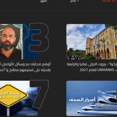
24 ساعة
7 أيام
شهر
3
7
كية"- بيروت الاولى لبنانيا والرابعة
أوهم ضحاياه عبر وسائل التّواصل 
2027
بقدرته على تسليمهم مطابخ و"أعمال
هل من وقع ضحيّة أعماله؟