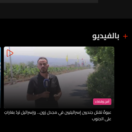
ناجم عن عبوة ناسفة مزروعة
بحافلة ركاب
بالفيديو
أمن وقضاء
عبوةٌ تقتل جنديين إسرائيليين في مجدل زون… وإسرائيل تردّ بغاراتٍ
على الجنوب