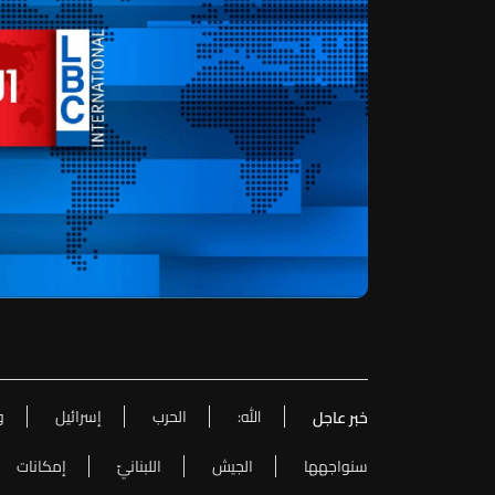
الله:
الحرب
إسرائيل
و
خبر عاجل
سنواجهها
الجيش
اللبنانيّ
إمكانات