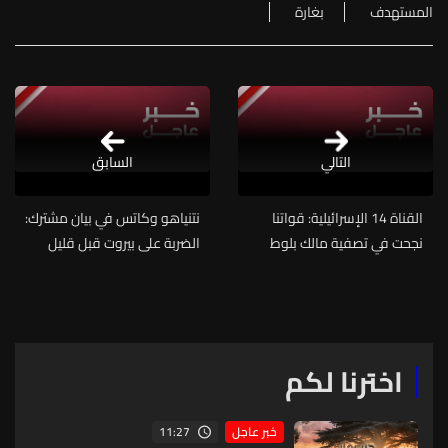
المستهدف
بغارة
التالي
السابق
القناة 14 الإسرائيلية: قواتنا
نتنياهو وكاتس في بيان مشترك:
نجحت في تصفية مالك بلوط
الضربة على بيروت قبل قليل
قائد قوة الرضوان وعدد من
استهدفت قائد قوة الرضوان
المسلحين الآخرين معه وإذا
في حزب الله
توفرت فرص إضافية لتنفيذ
اغتيالات فسنعمل في أي مكان
اخترنا لكم
11:27
خبر عاجل