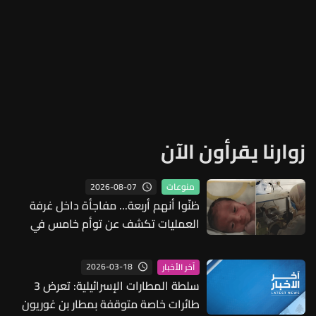
زوارنا يقرأون الآن
2026-08-07
منوعات
ظنّوا أنهم أربعة... مفاجأة داخل غرفة
العمليات تكشف عن توأم خامس في
ولادة نادرة
2026-03-18
آخر الأخبار
سلطة المطارات الإسرائيلية: تعرض 3
طائرات خاصة متوقفة بمطار بن غوريون