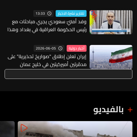
قرب تل أبيب لأضرار بالغة جراء قصف
صاروخي إيراني
13:33
تقارير نشرة الاخبار
وفد أمنيّ سعوديّ يجري مباحثات مع
رئيس الحكومة العراقية في بغداد وهذا
ما أضفت به
2026-06-05
أخبار دولية
إيران تعلن إطلاق "صواريخ تحذيرية" على
مدمّرتين أميركيتين في خليج عمان
بالفيديو