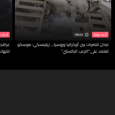
08:03
أخبار دولية
أخبار د
تبادل للضربات بين أوكرانيا وروسيا... زيلينسكي: موسكو
عراقجي
تعتمد على "الرعب البالستي"
تنتهك 