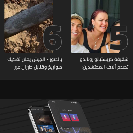
6
5
شقيقة كريستيانو رونالدو
بالصور - الجيش يعلن تفكيك
تصدم آلاف المحتشدين:
صواريخ وقنابل طيران غير
وهذه التفاصيل!
منفجرة من مخلفات العدوان
الإسرائيلي