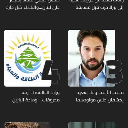
إلى بيرلا حرب قبل مسابقة
على لبنان...والثلاثاء كتل حارة
ملكة جمال العالم... ماذا قال
ضعيفة الفعالية
لها؟ (صورة)
4
3
محمد الأحمد وعلا سعيد
وزارة الطاقة: لا أزمة
يكشفان جنس مولودهما
محروقات... ومادة البنزين
الأول (صورة)
متوفرة