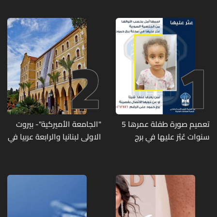
2
1
تعميم صورة طفلة عمرها 5
"الجامعة الأميركية"- بيروت
سنوات عُثِرَ عليها في برج
الاولى لبنانيا والرابعة عربيا في
حمود
تصنيف UNIRANKS للعام
2027