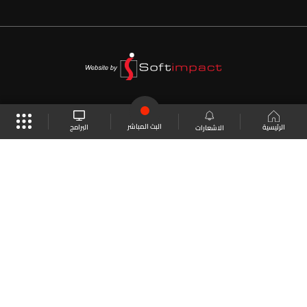
البث المباشر
البرامج
الرئيسية
الاشعارات
موقع البرامج
الجدول
البث المباشر
العودة للأعلى
انضم الى ملايين المتابعين
LBCI Lebanon