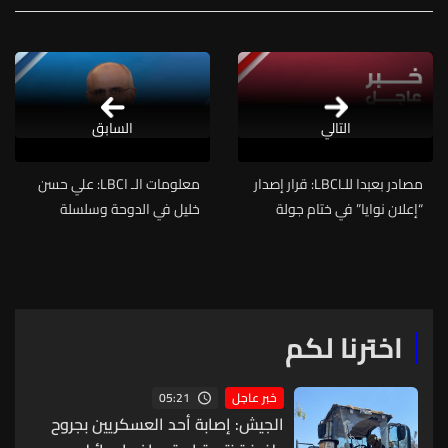
التالي
السابق
مصادر بعبدا للـLBCI: قرار إصدار
معلومات الـ اLBC: علي حسن
“إعلان نوايا” في ختام جولة
خليل في الدوحة وسلسلة
المفاوضات لم يُحسم بعد
لقاءات مع المسؤولين
والوفد اللبنانيّ جاهز لمناقشة
مسودة الاعلان بينما الاسرائيليّ
تراجع عنه
اخترنا لكم
05:21
خبر عاجل
الجيش: إصابة أحد العسكريين بجروح