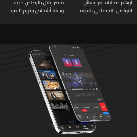
أوهم ضحاياه عبر وسائل
قاصر يقتل بالرصاص جديه
التّواصل الاجتماعي بقدرته
وستة أشخاص بينهم تلاميذ
على تسليمهم مطابخ
في مدرسته بتايلاند
و"أعمال نجارة"... هل من
وقع ضحيّة أعماله؟