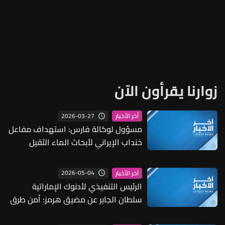
زوارنا يقرأون الآن
2026-03-27
آخر الأخبار
مسؤول لوكالة فارس: استهداف مفاعل
خنداب الإيراني لأبحاث الماء الثقيل
بهجوم جوي دون وقوع إصابات أو تهديد
لسكان المنطقة
2026-05-04
آخر الأخبار
الرئيس التنفيذي لأدنوك الإماراتية
سلطان الجابر عن مضيق هرمز: أمن طرق
التجارة الحيوية ليس شأنا إقليميا فحسب