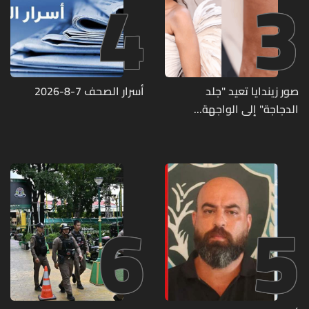
4
3
صور زيندايا تعيد "جلد
أسرار الصحف 7-8-2026
الدجاجة" إلى الواجهة...
وطبيبة تكشف الأسباب
وطرق العلاج
6
5