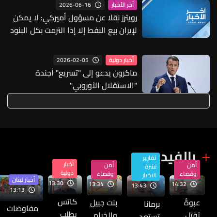
بل مسؤولية عالمية مشتركة
2026-06-16
آخر الأخبار
رويترز نقلا عن مسؤول أميركي: لا يمكن
لإيران بيع النفط إلا إذا التزمت بكل البنود
المتفق عليها ومنها عدم التدخل في
حرية الملاحة بمضيق هرمز وعدم امتلاك
2026-02-05
أخبار دولية
أسلحة نووية
ماكرون يدعو إلى "تسريع" أجندة
"الاستقلال الأوروبي"
بالفيديو
تقارير
أخبار
أمن
أمن
نشرة
دولية
وقضاء
وقضاء
الاخبار
أخبار لبنان
13:30
13:34
14:32
13:43
13:13
كاتس
عبوةٌ
بنت جبيل
برمانا
مفاوضات
يطلب
تقتل
والخيام...
تستعد