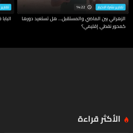
14:22
تقارير نشرة الاخبار
تقارير 
الزهراني بين الماضي والمستقبل... هل تستعيد دورها
البابا
كمحور نفطي إقليمي؟
الأكثر قراءة