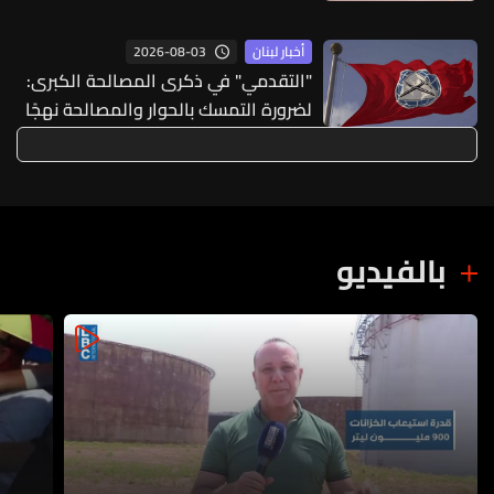
2026-08-03
أخبار لبنان
"التقدمي"‏ في ذكرى المصالحة الكبرى:
لضرورة التمسك بالحوار والمصالحة نهجًا
ثابتًا لحماية ⁧‫لبنان الكبير‬⁩
بالفيديو