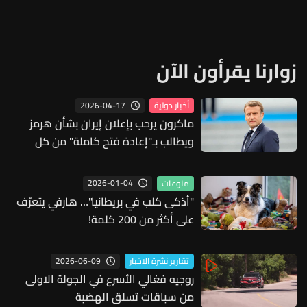
زوارنا يقرأون الآن
2026-04-17
أخبار دولية
ماكرون يرحب بإعلان إيران بشأن هرمز
ويطالب بـ"إعادة فتح كاملة" من كل
الأطراف
2026-01-04
منوعات
"أذكى كلب في بريطانيا"… هارفي يتعرّف
على أكثر من 200 كلمة!
2026-06-09
تقارير نشرة الاخبار
روجيه فغالي الأسرع في الجولة الاولى
من سباقات تسلق الهضبة