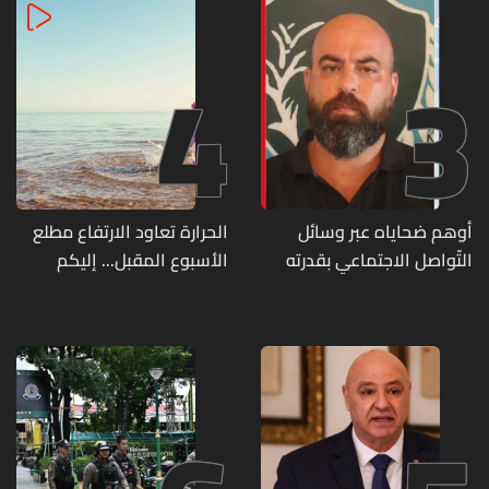
4
3
أوهم ضحاياه عبر وسائل
الحرارة تعاود الارتفاع مطلع
التّواصل الاجتماعي بقدرته
الأسبوع المقبل... إليكم
على تسليمهم مطابخ
تفاصيل الطقس
و"أعمال نجارة"... هل من
وقع ضحيّة أعماله؟