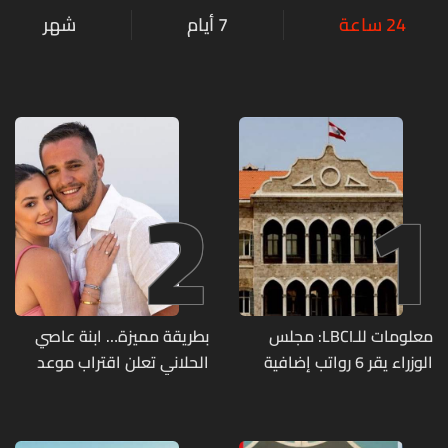
24 ساعة
7 أيام
شهر
2
1
معلومات للـLBCI: مجلس
بطريقة مميزة… ابنة عاصي
الوزراء يقر 6 رواتب إضافية
الحلاني تعلن اقتراب موعد
لموظفي القطاع العام
زفافها
وصرف الفروقات بأثر رجعي
منذ آذار