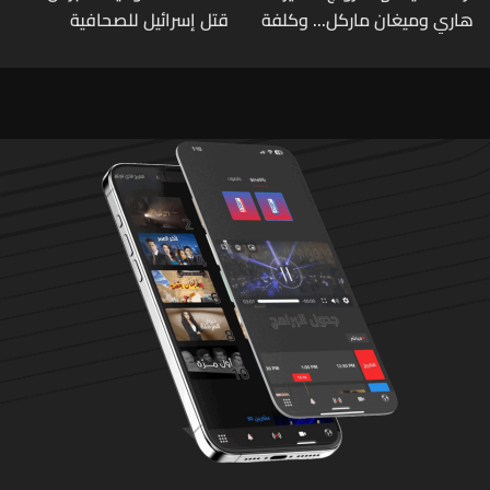
هاري وميغان ماركل... وكلفة
قتل إسرائيل للصحافية
الطلاق تحول دونه
اللبنانية آمال خليل يرقى الى
"جريمة حرب"