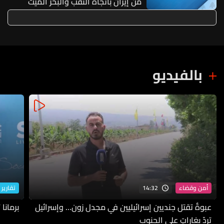
من إيران باتجاه النقب والبحر الميت
ومنظومة الدفاع تحاول اعتراضها
بالفيديو
14:32
أمن وقضاء
تقارير 
عبوةٌ تقتل جنديين إسرائيليين في مجدل زون… وإسرائيل
برمانا
تردّ بغاراتٍ على الجنوب