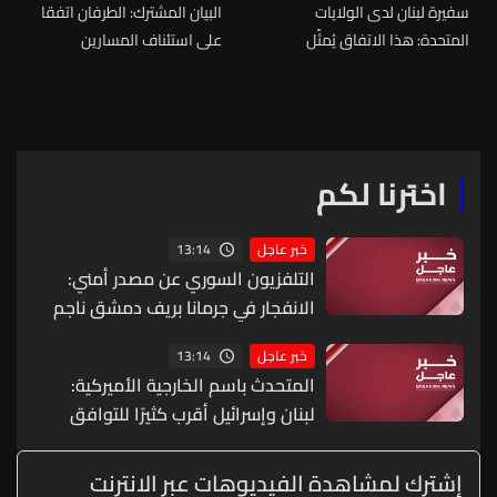
سفيرة لبنان لدى الولايات
البيان المشترك: الطرفان اتفقا
المتحدة: هذا الاتفاق يُمثّل
على استئناف المسارين
تجسيدًا لقرار الدولة اللبنانية
السياسي والأمني خلال
المستقل والسيادي ونشكر
الأسبوع الذي يبدأ في 22 حزيران
الرئيس ترامب وروبيو وفانس
بهدف التوصل إلى اتفاق شامل
والمستشارين وفريق العمل
فيما تعهدت الولايات المتحدة
الاميركي والسفير عيسى
بمواصلة تسهيل التواصل بين
اخترنا لكم
الجانبين خلال الفترة الفاصلة
13:14
خبر عاجل
التلفزيون السوري عن مصدر أمني:
الانفجار في جرمانا بريف دمشق ناجم
عن عبوة ناسفة مزروعة بحافلة ركاب
13:14
خبر عاجل
المتحدث باسم الخارجية الأميركية:
لبنان وإسرائيل أقرب كثيرًا للتوافق
بشأن دفع عملية المناطق التجريبية
وتوسيعها والمحادثات كانت مثمرة
إشترك لمشاهدة الفيديوهات عبر الانترنت