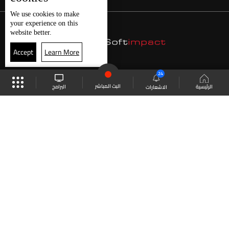
We use
cookies
to make
your experience on this
website better.
Accept
Learn More
24
البث المباشر
البرامج
الرئيسية
الاشعارات
موقع البرامج
الجدول
البث المباشر
العودة للأعلى
انضم الى ملايين المتابعين
LBCI Lebanon