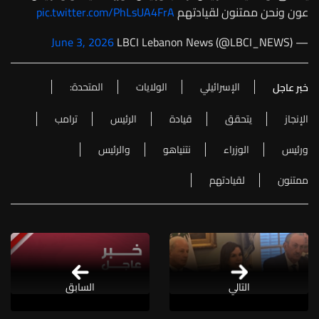
عون ونحن ممتنون لقيادتهم
pic.twitter.com/PhLsUA4FrA
June 3, 2026
— LBCI Lebanon News (@LBCI_NEWS)
الإسرائيلي
الولايات
المتحدة:
خبر عاجل
الإنجاز
يتحقق
قيادة
الرئيس
ترامب
ورئيس
الوزراء
نتنياهو
والرئيس
ممتنون
لقيادتهم
التالي
السابق