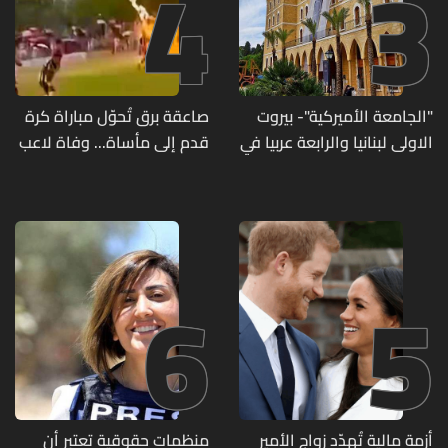
4
3
"الجامعة الأميركية"- بيروت
صاعقة برق تُحوّل مباراة كرة
الاولى لبنانيا والرابعة عربيا في
قدم إلى مأساة... وفاة لاعب
تصنيف UNIRANKS للعام
وإصابة 12 آخرين
2027
6
5
أزمة مالية تُهدّد زواج الأمير
منظمات حقوقية تعتبر أن