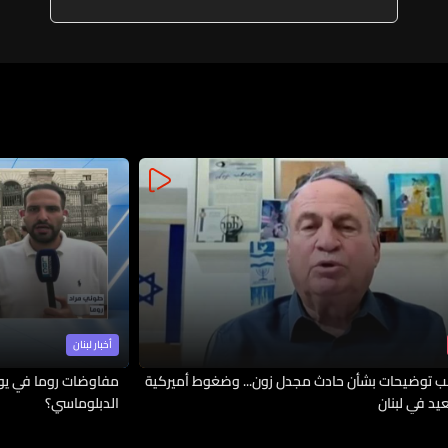
أخبار لبنان
 توضيحات بشأن حادث مجدل زون... وضغوط أميركية
مفاوضات روما في يوم
يد في لبنان
الدبلوماسي؟