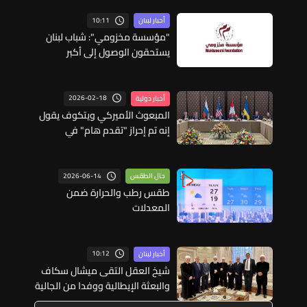
10:11
أخبار لبنان
"مؤسسة مخزومي": شباب لبنان
يستحقون الوصول إلى أكبر
المنصات العالمية
2026-02-18
أخبار دولية
المبعوث الأميركي ويتكوف يقول
إنه تم إحراز "تقدم هام" في
محادثات جنيف بين روسيا واوكرانيا
2026-06-14
حال الطقس
طقس رطب والحرارة ضمن
المعدلات
10:12
أخبار لبنان
شيخ العقل التقى ميشال سكاف
والبعثة الإيطالية ووفدا من الجالية
الدرزية في كندا