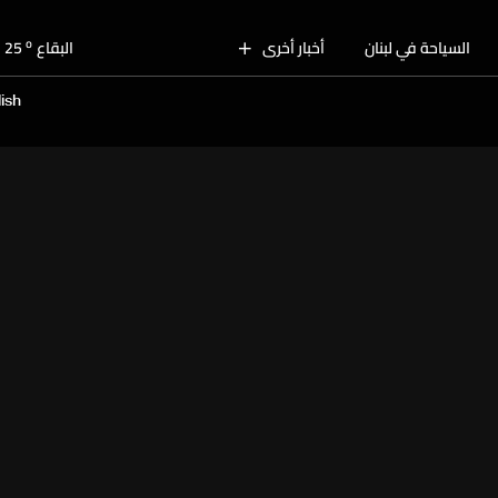
o
بيروت
28
o
السياحة في لبنان
أخبار أخرى
البقاع
25
o
الجنوب
26
ish
o
الشمال
27
o
جبل لبنان
24
o
كسروان
28
o
متن
28
o
بيروت
28