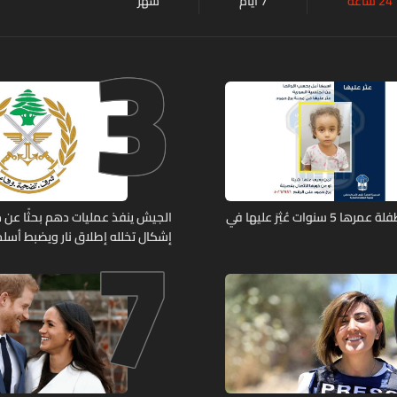
24 ساعة
7 أيام
شهر
3
7
تعميم صورة طفلة عمرها 5 سنوات عُثِرَ عليها في
الجيش ينفذ عمليات دهم بحثًا عن 
إشكال تخلله إطلاق نار ويضبط أسلح
حربية ويتلف 16 خيمة مزروعة بالماريجوانا