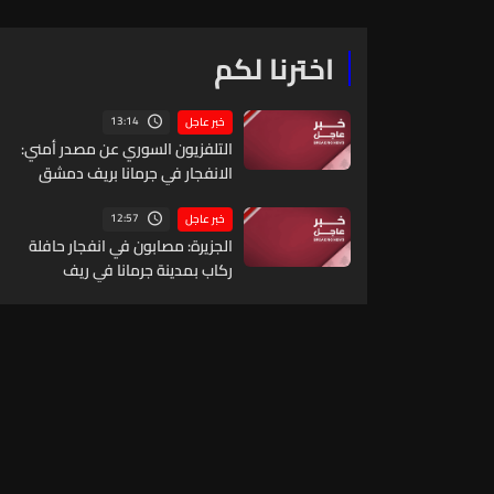
عوائق على طرقات عدة في الناقورة وعند ما
يعرف بالاسكندرونة بين الناقورة والبياضة
اخترنا لكم
13:14
خبر عاجل
التلفزيون السوري عن مصدر أمني:
الانفجار في جرمانا بريف دمشق
ناجم عن عبوة ناسفة مزروعة
بحافلة ركاب
12:57
خبر عاجل
الجزيرة: مصابون في انفجار حافلة
ركاب بمدينة جرمانا في ريف
دمشق