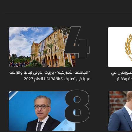
4
8
متورطين في
"الجامعة الأميركية"- بيروت الاولى لبنانيا والرابعة
ة وذخائر
عربيا في تصنيف UNIRANKS للعام 2027