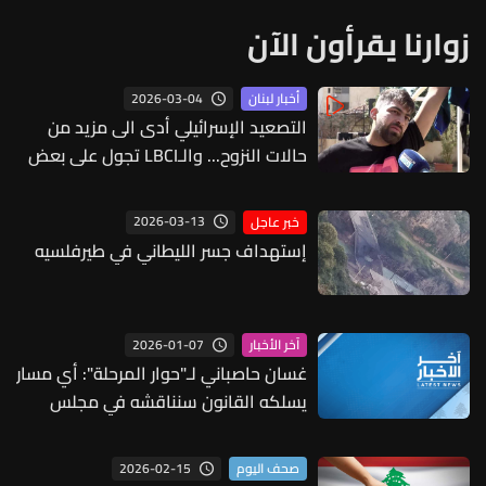
زوارنا يقرأون الآن
2026-03-04
أخبار لبنان
التصعيد الإسرائيلي أدى الى مزيد من
حالات النزوح... والـLBCI تجول على بعض
مراكز الإيواء
2026-03-13
خبر عاجل
إستهداف جسر الليطاني في طيرفلسيه
2026-01-07
آخر الأخبار
غسان حاصباني لـ"حوار المرحلة": أي مسار
يسلكه القانون سنناقشه في مجلس
النواب ولن نؤخر صدوره بصيغته الصحيحة
2026-02-15
صحف اليوم