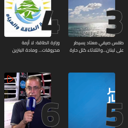
4
3
طقس صيفي معتاد يسيطر
وزارة الطاقة: لا أزمة
على لبنان...والثلاثاء كتل حارة
محروقات... ومادة البنزين
ضعيفة الفعالية
متوفرة
6
5