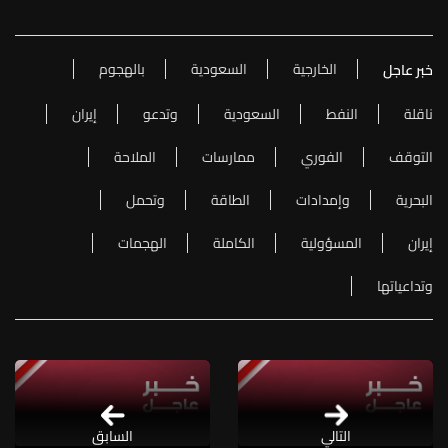
الخارجية
السعودية
بالهجوم
خبر عاجل
ناقلة
النفط
السعودية
وتدعو
إيران
التوقف
الفوري
ممارسات
الملاحة
البحرية
وإمدادات
الطاقة
وتحمل
إيران
المسؤولية
الكاملة
الهجمات
وتداعياتها
التالي
السابق