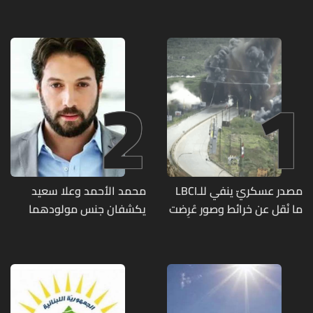
2
1
مصدر عسكريّ ينفي للـLBCI
محمد الأحمد وعلا سعيد
ما نُقل عن خرائط وصور عُرِضت
يكشفان جنس مولودهما
أمام الوفد اللبنانيّ تُبيّن
الأول (صورة)
مواقع مراكز قيادية ومنشآت
تحت الأرض