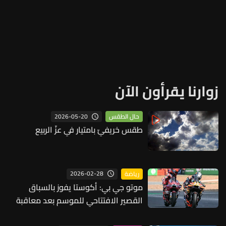
زوارنا يقرأون الآن
2026-05-20
حال الطقس
طقس خريفيّ بامتيار في عزّ الربيع
2026-02-28
رياضة
موتو جي بي: أكوستا يفوز بالسباق
القصير الافتتاحي للموسم بعد معاقبة
ماركيس