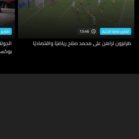
13:46
تقارير نشرة الاخبار
تقارير 
طرابزون تراهن على محمد صلاح رياضيًا واقتصاديًا
بوكسي