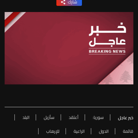
شارك
سوريا:
أعتقد
سأزيل
البلد
خبر عاجل
قائمة
الدول
الراعية
للإرهاب