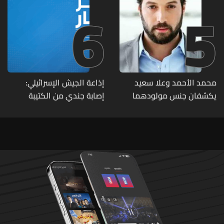
6
5
محمد الأحمد وعلا سعيد
إذاعة الجيش الإسرائيلي:
يكشفان جنس مولودهما
إصابة جندي من الكتيبة
الأول (صورة)
الهندسية 607 بنيران قواتنا
في بلدة الطيري جنوبي لبنان