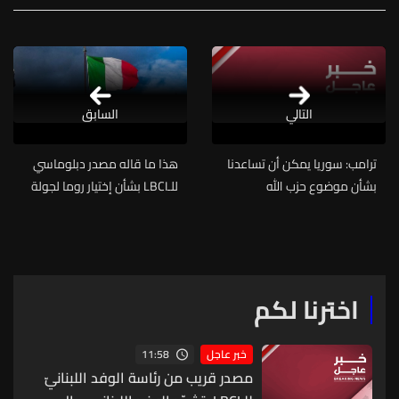
التالي
السابق
ترامب: سوريا يمكن أن تساعدنا
هذا ما قاله مصدر دبلوماسي
بشأن موضوع حزب الله
للـLBCI بشأن إختيار روما لجولة
المفاوضات اللبنانية -
الإسرائيلية المقبلة
اخترنا لكم
11:58
خبر عاجل
مصدر قريب من رئاسة الوفد اللبنانيّ