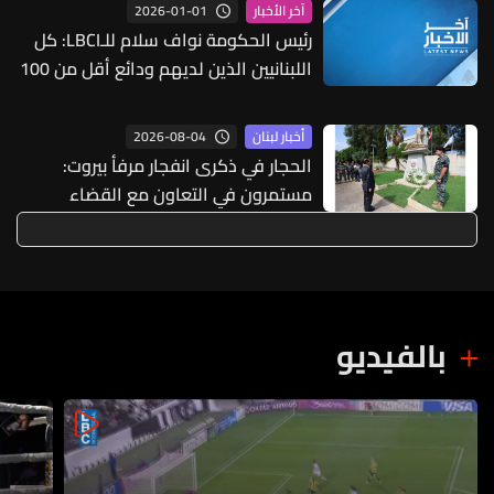
2026-01-01
آخر الأخبار
رئيس الحكومة نواف سلام للـLBCI: كل
اللبنانيين الذين لديهم ودائع أقل من 100
ألف دولار سيستعيدون أموالهم خلال
مدة أقصاها أربع سنوات أما الذين
2026-08-04
أخبار لبنان
لديهم أكثر من 100 ألف دولار
الحجار في ذكرى انفجار مرفأ بيروت:
فسيُمنحون سنداً يثبت حقهم مدعوم
مستمرون في التعاون مع القضاء
بأصول مصرفية
لكشف الحقيقة وتحقيق العدالة
بالفيديو