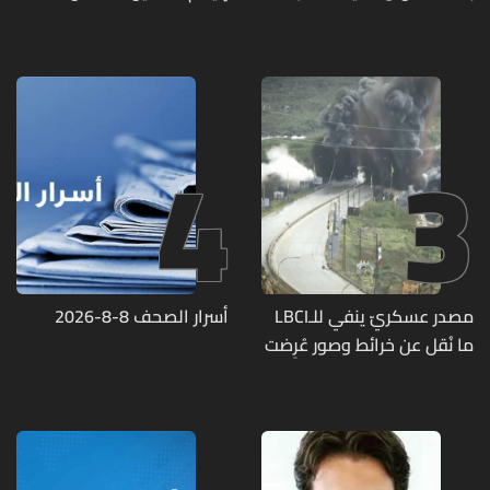
يفكّك شبكتين منظّمتين
للدعارة في الحمرا ويوقف
متورطين
4
3
مصدر عسكريّ ينفي للـLBCI
أسرار الصحف 8-8-2026
ما نُقل عن خرائط وصور عُرِضت
أمام الوفد اللبنانيّ تُبيّن
مواقع مراكز قيادية ومنشآت
تحت الأرض