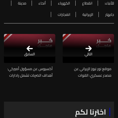
للأنباء:
انقطاع
الكهرباء
أنحاء
مدينة
جابهار
الإيرانية
انفجارات
التالي
السابق
موقع نور نيوز الإيراني عن
أكسيوس عن مسؤول أميركي:
مصدر عسكري: القوات
أهداف الضربات تشمل رادارات
المسلحة الإيرانية ستشن
ساحلية تابعة للحرس الثوري
هجوما "واسع النطاق" على
ومواقع صواريخ مضادة
قواعد الجيش الأميركي في
للسفن وأنظمة دفاع جوي
المنطقة
اخترنا لكم