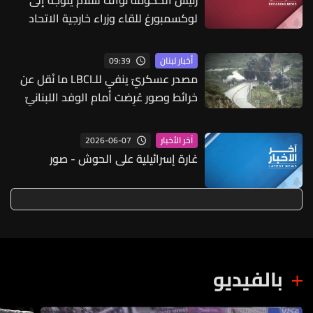
لوكسمبورغ للقاء وزراء خارجية الاتحاد
يوم الثلاثاء بدعوة من الممثلة السامية
للاتحاد الأوروبي للشؤون الخارجية
09:39
أخبار لبنان
والسياسة الأمنية كايا كالاس
مصدر عسكريّ ينفي للـLBCI ما نُقل عن
خرائط وصور عُرِضت أمام الوفد اللبنانيّ
تُبيّن مواقع مراكز قيادية ومنشآت تحت
الأرض
2026-06-07
آخر الأخبار
غارة إسرائيلية على الحوش - صور
بالفيديو