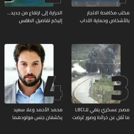
مكتب مكافحة الاتجار
الحرارة إلى ارتفاع من جديد...
بالأشخاص وحماية الآداب
إليكم تفاصيل الطقس
يفكّك شبكتين منظّمتين
للدعارة في الحمرا ويوقف
متورطين
4
3
مصدر عسكريّ ينفي للـLBCI
محمد الأحمد وعلا سعيد
ما نُقل عن خرائط وصور عُرِضت
يكشفان جنس مولودهما
أمام الوفد اللبنانيّ تُبيّن
الأول (صورة)
مواقع مراكز قيادية ومنشآت