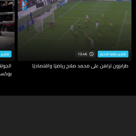
13:46
تقارير نشرة الاخبار
تقارير 
طرابزون تراهن على محمد صلاح رياضيًا واقتصاديًا
بوكسي