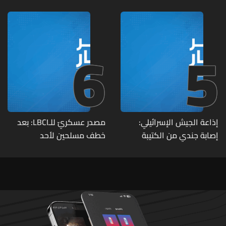
تحت الأرض
6
5
إذاعة الجيش الإسرائيلي:
مصدر عسكريّ للـLBCI: بعد
إصابة جندي من الكتيبة
خطف مسلحين لأحد
الهندسية 607 بنيران قواتنا
العسكريين على طريق يونين -
في بلدة الطيري جنوبي لبنان
شعث (بعلبك) على أثر خلاف
شخصيّ باشر الجيش
بملاحقتهم ونفّذ عمليات
دهم لتوقيفهم فأُفرج عن
العسكريّ المخطوف