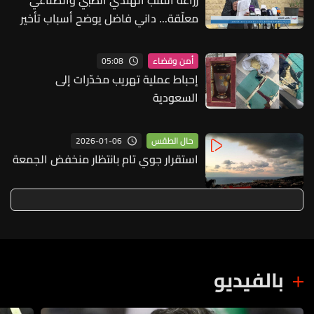
معلّقة... داني فاضل يوضح أسباب تأخير
المراسيم التطبيقية
05:08
أمن وقضاء
إحباط عملية تهريب مخدّرات إلى
السعودية
2026-01-06
حال الطقس
استقرار جوي تام بانتظار منخفض الجمعة
بالفيديو