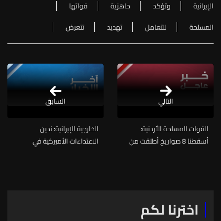
الإيرانية
وتؤكد
جاهزية
قواتها
المسلحة
للتعامل
تهديد
تتعرض
التالي
السابق
القوات المسلحة الأردنية:
الخارجية الإيرانية: ندين
أسقطنا 8 صواريخ أطلقت من
الاعتداءات الأميركية في
إيران باتجاه المملكة
محافظات الجنوب وعلى جسرين
للسكك الحديدية شرقا ونعدها
جرائم حرب وعازمون على الدفاع
عن سيادتنا الوطنية ووحدة
أراضينا ومعاقبة المعتدين
اخترنا لكم