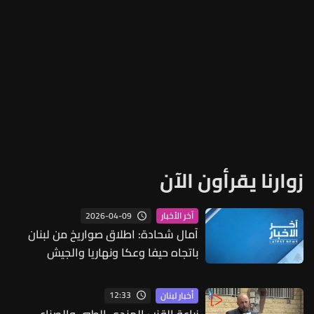
زوارنا يقرأون الآن
2026-04-09
آخر الأخبار
آمال شحادة: اطلاق صواريخ من لبنان
باتجاه حيفا وعكا ونهاريا والجيش
الإسرائيلي يرصد اطلاق صواريخ بعيدة
المدى من لبنان بإتجاه مناطق المركز
12:33
أخبار لبنان
الإسرائيلي
زراعة القنب الهندي الطبي والصناعي