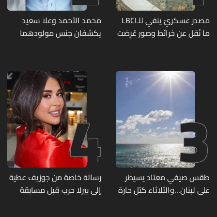
مصدر عسكريّ ينفي للـLBCI
محمد الأحمد وعلا سعيد
ما نُقل عن خرائط وصور عُرِضت
يكشفان جنس مولودهما
أمام الوفد اللبنانيّ تُبيّن
الأول (صورة)
مواقع مراكز قيادية ومنشآت
تحت الأرض
4
3
طقس صيفي معتاد يسيطر
رسالة خاصة من جوزيف عطية
على لبنان...والثلاثاء كتل حارة
إلى بيرلا حرب قبل مسابقة
ضعيفة الفعالية
ملكة جمال العالم... ماذا قال
لها؟ (صورة)