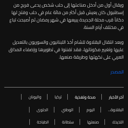
ويقال أول من أدخل صناعتها إلى حلب شخص يدعى فريج من
إسطنبول كان يعيش قبل أكثر من مائة عام في حلب وفتح لها
دكاناً قرب محلة الجديدة يبيعها في شهر رمضان ثم أصبحت تباع
في مختلف أيام السنة.
وبعد انتقال البقلاوة للشام أخذ اللبنانيون والسوريون بالتعديل
عليها وتغيير مكوناتها، فقد تفننوا في تطويرها وإضفاء المذاق
العربي على نكهتها وطريقة صنعها.
المصدر
تركيا
واليونان
آخر الأخبار
صحة وتغذية
البقلاوة...
اليوم
الوطني
الحلوى
اللذيذة:
صنعتها
سلطانة
الطباخة