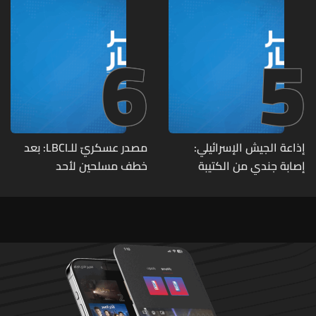
6
5
إذاعة الجيش الإسرائيلي:
مصدر عسكريّ للـLBCI: بعد
إصابة جندي من الكتيبة
خطف مسلحين لأحد
الهندسية 607 بنيران قواتنا
العسكريين على طريق يونين -
في بلدة الطيري جنوبي لبنان
شعث (بعلبك) على أثر خلاف
شخصيّ باشر الجيش
بملاحقتهم ونفّذ عمليات
دهم لتوقيفهم فأُفرج عن
العسكريّ المخطوف
والوحدات المختصة تعمل
على توقيف الخاطفين