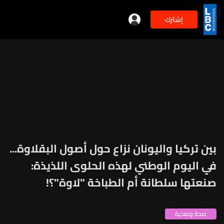
إشترك
بين تركيا واليونان نزاع حول أصول البقلاوة...
في اليوم الوطني لهذه الحلوى اللذيذة:
صنعتها سلطانة أم الطباخة "لاوة"؟!
صحة وتغذية