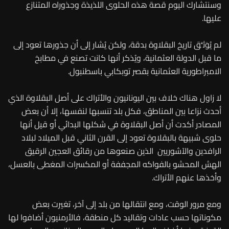
وسنتشارك اليوم قصة هذه الحلوى اللذيذة وجذوراه المتنازع
عليها.
لم يُوَثَّق تاريخ البقلاوة بدقة، ولكن يُشار إلى أن جذورها تعود إلى
ما قبل الدولة العثمانية، ويُذكر أنها كانت تصنع في مطابخ
الامبراطورية العثمانية بقصر توبكابي باسطنبول.
لا زاول هناك خلاف بين اليونانيون والأتراك على أصل البقلاوة الذي
أحدث نزاعا بين المناطق، فكل بلد تنسبها لنفسها، إلا أن بعض
المصادر أكدت أن أصل البقلاوة في شكلها البدائي أو قيل أنها
حلوى شبيهة بالبقلاوة تعود إلى القرن الثاني قبل الميلاد لبلاد
الرافدين والآشوريين الذين صنعوها من رقائق العجين الرقيق
الهش المحشو بالفواكه المجففة أو المكسرات المغطى بالعسل،
وأخذها عنهم الأتراك.
ومع مرور الوقت، ومع انتقالها من بلد إلى آخر، تغيرت بعض
مكوناتها حسب عادات وتقاليد كل منطقة، فالأرمنيون أضافوا لها