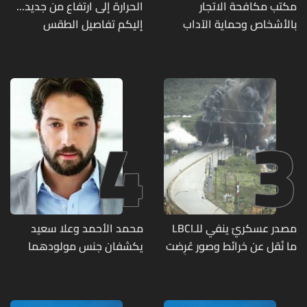
مكتب مكافحة الاتجار
الحرارة إلى ارتفاع من جديد...
بالأشخاص وحماية الآداب
إليكم تفاصيل الطقس
يفكّك شبكتين منظّمتين
للدعارة في الحمرا ويوقف
متورطين
4
3
مصدر عسكريّ ينفي للـLBCI
محمد الأحمد وعلا سعيد
ما نُقل عن خرائط وصور عُرِضت
يكشفان جنس مولودهما
أمام الوفد اللبنانيّ تُبيّن
الأول (صورة)
مواقع مراكز قيادية ومنشآت
تحت الأرض