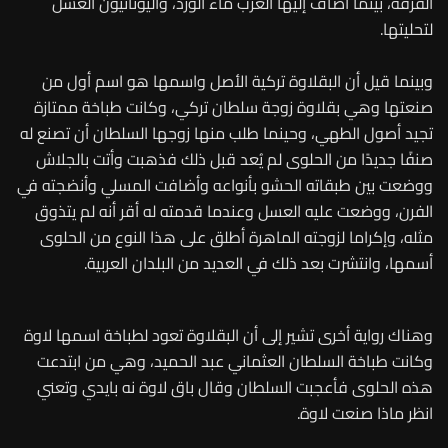
القرفة، بينما أضاف إليها العرب ماء الورد، واليونانيون العسل
لتحليتها.
وبينما قيل أن البقلاوة تركية الأصل واسمها هو اسم أول من
صنعتها وهي بقلاوة زوجة سلطان تركي، وكانت طباخة ممتازة
تجيد أصول الطهي، وحينما طلب منها زوجها السلطان أن تصنع له
صنفًا جديدًا من الحلوى لم يُعد قبل ذلك فذهبت وأتت بالجلاش
ووضعت بين طبقاته الحشو بأنواعه وأضافت المسلي وأنضجته في
الفرن، ووضعت عليه العسل وعندما قدمته له أقر أنه لم يتذوق
مثله، وإكراما لزوجته الماهرة أطلق على هذا النوع من الحلوى
أسمها، وانتشرت بعد ذلك في العديد من البلدان العربية.
وهناك رواية أخرى تشير إلى أن البقلاوة تعود لطباخة اسمها لاوة
وكانت طباخة السلطان العثماني عبد الحميد، وهي من ابتدعت
هذه الحلوى فأعجبت السلطان وقال باق لاوة نه بايدي وتعني
انظر ماذا صنعت لاوة.