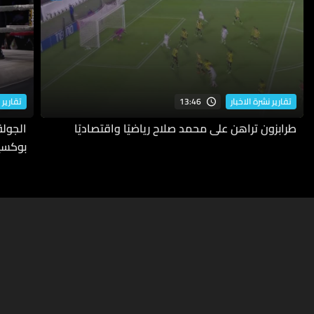
13:46
تقارير نشرة الاخبار
تقارير 
طرابزون تراهن على محمد صلاح رياضيًا واقتصاديًا
بوكسي