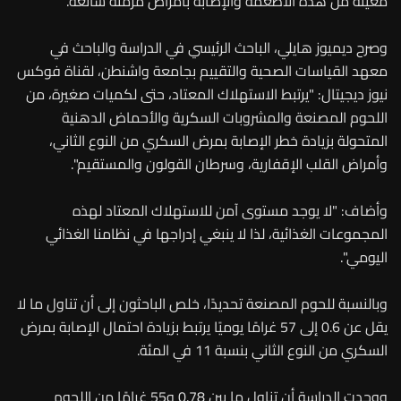
معينة من هذه الأطعمة والإصابة بأمراض مزمنة شائعة.
وصرح ديميوز هايلي، الباحث الرئيسي في الدراسة والباحث في
معهد القياسات الصحية والتقييم بجامعة واشنطن، لقناة فوكس
نيوز ديجيتال: "يرتبط الاستهلاك المعتاد، حتى لكميات صغيرة، من
اللحوم المصنعة والمشروبات السكرية والأحماض الدهنية
المتحولة بزيادة خطر الإصابة بمرض السكري من النوع الثاني،
وأمراض القلب الإقفارية، وسرطان القولون والمستقيم".
وأضاف: "لا يوجد مستوى آمن للاستهلاك المعتاد لهذه
المجموعات الغذائية، لذا لا ينبغي إدراجها في نظامنا الغذائي
اليومي".
وبالنسبة للحوم المصنعة تحديدًا، خلص الباحثون إلى أن تناول ما لا
يقل عن 0.6 إلى 57 غرامًا يوميًا يرتبط بزيادة احتمال الإصابة بمرض
السكري من النوع الثاني بنسبة 11 في المئة.
ووجدت الدراسة أن تناول ما بين 0.78 و55 غرامًا من اللحوم