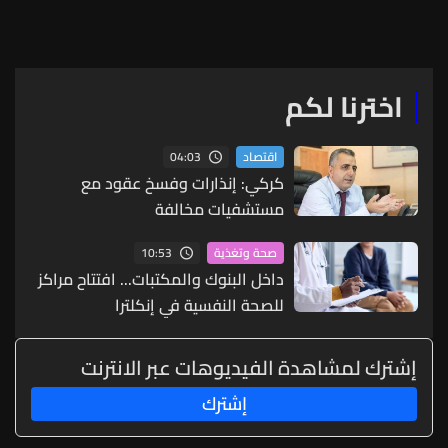
الفاكهة المفيدة
اخترنا لكم
04:03
اقتصاد
كركي: إنذارات وفسخ عقود مع
مستشفيات مخالفة
10:53
صحة وتغذية
داخل البنوك والمكتبات... افتتاح مراكز
للصحة النفسية في إنكلترا
إشترك لمشاهدة الفيديوهات عبر الانترنت
إشترك