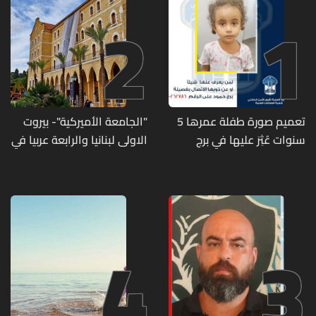
2
1
تعميم صورة طفلة عمرها 5
"الجامعة الأميركية"- بيروت
سنوات عُثِرَ عليها في برج
الاولى لبنانيا والرابعة عربيا في
حمود
تصنيف UNIRANKS للعام
2027
4
3