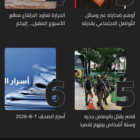
أوهم ضحاياه عبر وسائل
الحرارة تعاود الارتفاع مطلع
التّواصل الاجتماعي بقدرته
الأسبوع المقبل... إليكم
على تسليمهم مطابخ
تفاصيل الطقس
و"أعمال نجارة"... هل من
وقع ضحيّة أعماله؟
6
5
قاصر يقتل بالرصاص جديه
أسرار الصحف 7-8-2026
وستة أشخاص بينهم تلاميذ
في مدرسته بتايلاند