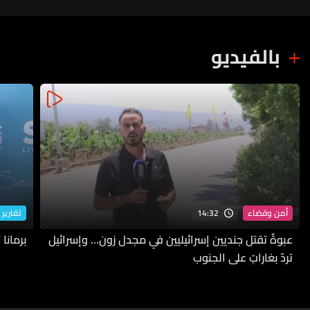
بالفيديو
14:32
أمن وقضاء
تقارير 
عبوةٌ تقتل جنديين إسرائيليين في مجدل زون… وإسرائيل
برمانا
تردّ بغاراتٍ على الجنوب