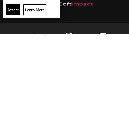
Accept
Learn More
28
البث المباشر
البرامج
الرئيسية
موقع البرامج
الجدول
البث المباشر
العودة للأعلى
انضم الى ملايين المتابعين
LBCI Lebanon