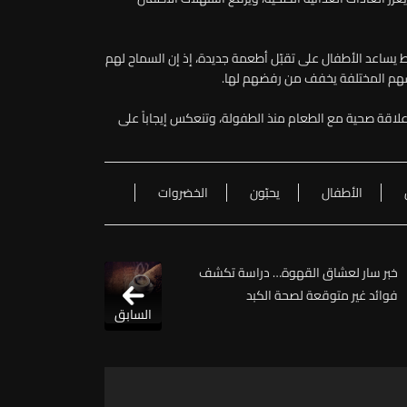
 يساعد الأطفال على تقبّل أطعمة جديدة، إذ إن السماح لهم
سهم المختلفة يخفف من رفضهم لها.
لاقة صحية مع الطعام منذ الطفولة، وتنعكس إيجاباً على
الأطفال
يحبّون
الخضروات
خبر سار لعشاق القهوة… دراسة تكشف
فوائد غير متوقعة لصحة الكبد
السابق