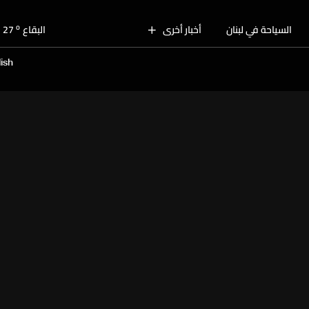
o
بيروت
28
o
السياحة في لبنان
أخبار أخرى
البقاع
27
o
الجنوب
28
ish
o
الشمال
29
o
جبل لبنان
26
o
كسروان
28
o
متن
28
o
بيروت
28