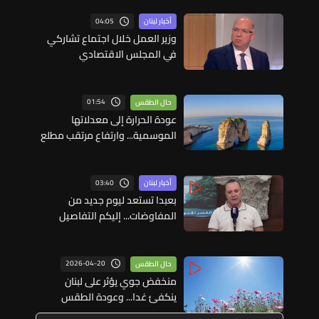
04:05
أخبار لبنان
وزير العمل خلال اجتماع تشاركي
في المجلس الاقتصادي
والاجتماعي: سننطلق لتطبيق
قانون نظام التقاعد والحماية
الاجتماعية
01:54
حال الطقس
عودة الحرارة إلى معدلاتها
الموسمية... وارتفاع مرتقب مطلع
الأسبوع المقبل
03:40
أخبار لبنان
بعبدا تستعد ليوم جديد من
المفاوضات... إليكم التفاصيل
2026-04-20
حال الطقس
منخفض جوي يؤثر على لبنان
ينكفئ غدا... وعودة الطقس
الربيعي