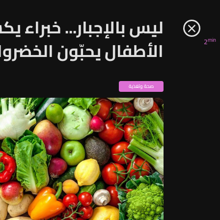
ليس بالإجبار... خبراء 
min
2
الأطفال يحبّون الخضرو
صحة وتغذية