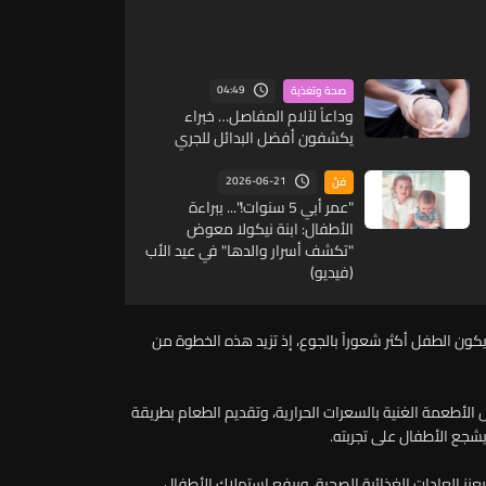
04:49
صحة وتغذية
وداعاً لآلام المفاصل… خبراء
يكشفون أفضل البدائل للجري
2026-06-21
فنّ
"عمر أبي 5 سنوات!"... ببراءة
الأطفال: ابنة نيكولا معوض
"تكشف أسرار والدها" في عيد الأب
(فيديو)
 يكون الطفل أكثر شعوراً بالجوع، إذ تزيد هذه الخطوة من
الأطعمة الغنية بالسعرات الحرارية، وتقديم الطعام بطريقة
يشجع الأطفال على تجربته.
عزز العادات الغذائية الصحية، ويرفع استهلاك الأطفال