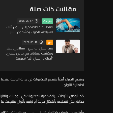
مقالات ذات صلة
2026-06-17
منوعات
لماذا تزداد حاجتكم إلى التبول أثناء
السباحة؟ الخبراء يكشفون السر
2026-05-10
فنّ
بعد الجدل الواسع… سيلاوي يعتذر
ويكشف معاناته مع مرض عصبي:
"أحبك يا رسول الله" (صورة)
وينصح الخبراء أيضاً بتقديم الخضروات في بداية الوجبة، عندما
احتمالية تناولها.
كما توصي الأبحاث بزيادة كمية الخضروات في الوجبات، وتقليل 
جذابة، مثل تقطيعه بأشكال مرحة أو ترتيبه بألوان متنوعة، ما 
وأظهرت الدراسات كذلك أن تناول الوجبات مع العائلة بانتظام ي