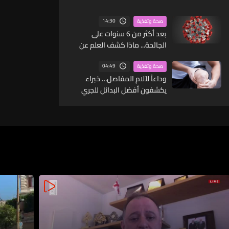
14:30
صحة وتغذية
بعد أكثر من 6 سنوات على
الجائحة... ماذا كشف العلم عن
كوفيد-19؟
04:49
صحة وتغذية
وداعاً لآلام المفاصل… خبراء
يكشفون أفضل البدائل للجري