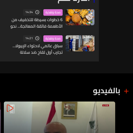
14:34
صحة وتغذية
6 خطوات بسيطة للتخفيف من
الأطعمة فائقة المعالجة... نحو
نظام غذائي أكثر صحة
14:21
صحة وتغذية
سباق عالمي لاحتواء الإيبولا...
تجارب أول لقاح ضد سلالة
"بونديبوغيو"
بالفيديو