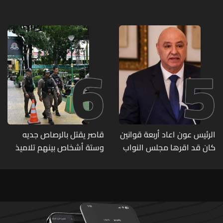
و"أعمال نجارة"... هل من
وقع ضحيّة أعماله؟
6
5
الرئيس عون اعاد أربعة قوانين
قاصر يقتل بالرصاص جديه
كان قد اقرها مجلس النواب
وستة أشخاص بينهم تلاميذ
لاعادة النظر فيها
في مدرسته بتايلاند