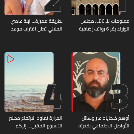
معلومات للـLBCI: مجلس
بطريقة مميزة… ابنة عاصي
الوزراء يقر 6 رواتب إضافية
الحلاني تعلن اقتراب موعد
لموظفي القطاع العام
زفافها
وصرف الفروقات بأثر رجعي
منذ آذار
4
3
أوهم ضحاياه عبر وسائل
الحرارة تعاود الارتفاع مطلع
التّواصل الاجتماعي بقدرته
الأسبوع المقبل... إليكم
على تسليمهم مطابخ
تفاصيل الطقس