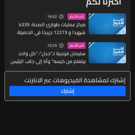
اخترنا لكم
16:52
آخر الأخبار
مركز عمليات طوارئ الصحة: 4335
شهيدا و 12273 جريحا في الحصيلة
التراكمية الاجمالية للعدوان منذ 2 آذار
15:25
آخر الأخبار
حتى 7 آب
سليمان فرنجية لـ"جدل": "كل واحد
بيتعلم من كيسه" وأنا إلى جانب الرئيس
عون لكن الوقت وحصانتنا ووحدتنا
الداخلية وتفاهمنا هي الحل وعلينا أن
إشترك لمشاهدة الفيديوهات عبر الانترنت
نتعلم مما يحصل في المنطقة
إشترك
ونستفيد منه