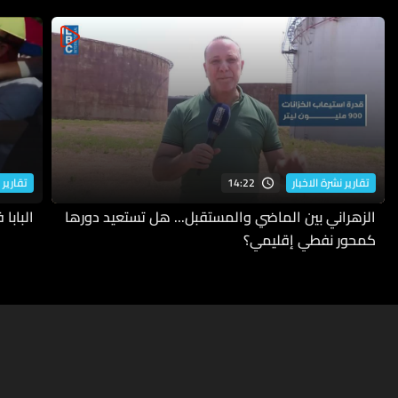
14:22
تقارير نشرة الاخبار
تقارير 
الزهراني بين الماضي والمستقبل... هل تستعيد دورها
البابا
كمحور نفطي إقليمي؟