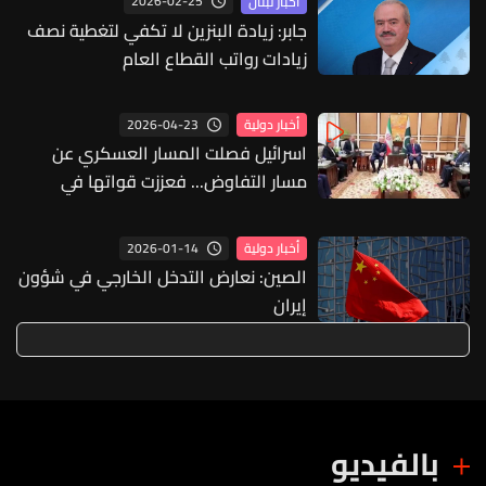
2026-02-25
أخبار لبنان
جابر: زيادة البنزين لا تكفي لتغطية نصف
زيادات رواتب القطاع العام
2026-04-23
أخبار دولية
اسرائيل فصلت المسار العسكري عن
مسار التفاوض... فعززت قواتها في
الجنوب بخمس فرق
2026-01-14
أخبار دولية
الصين: نعارض التدخل الخارجي في شؤون
إيران
بالفيديو