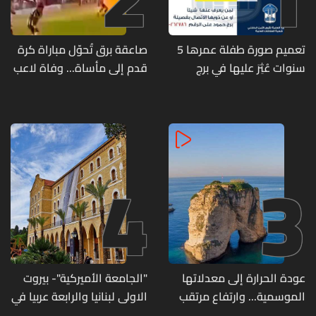
تعميم صورة طفلة عمرها 5
صاعقة برق تُحوّل مباراة كرة
سنوات عُثِرَ عليها في برج
قدم إلى مأساة... وفاة لاعب
حمود
وإصابة 12 آخرين
4
3
عودة الحرارة إلى معدلاتها
"الجامعة الأميركية"- بيروت
الموسمية... وارتفاع مرتقب
الاولى لبنانيا والرابعة عربيا في
مطلع الأسبوع المقبل
تصنيف UNIRANKS للعام