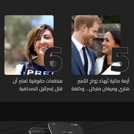
2027
6
5
أزمة مالية تُهدّد زواج الأمير
منظمات حقوقية تعتبر أن
هاري وميغان ماركل... وكلفة
قتل إسرائيل للصحافية
الطلاق تحول دونه
اللبنانية آمال خليل يرقى الى
"جريمة حرب"