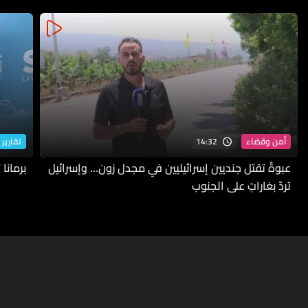
14:32
أمن وقضاء
تقارير 
عبوةٌ تقتل جنديين إسرائيليين في مجدل زون… وإسرائيل
برمانا
تردّ بغاراتٍ على الجنوب