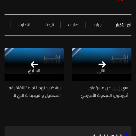
جيلو:
إصابات
نتيجة
التضارب
آخر الأخبار
التالي
السابق
سي إن إن عن مسؤولين
بزشكيان: نهجنا تجاه "التفاخر غير
أميركيين: المبعوث الأميركيّ
المعقول والتهديدات التي لا
الخاص ستيف ويتكوف في
أساس لها" يتمثل في الاعتماد
طريقه حاليًا إلى الدوحة
على العقلانية والكرامة
الإنسانية عند اتخاذ القرار وعلى
"الدفاع الحاسم والشجاع" عند
التحرك