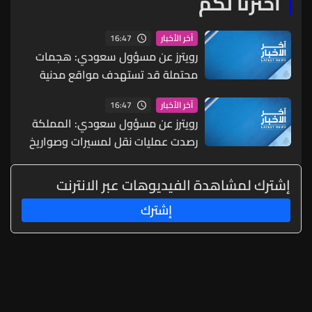
اخترنا لكم
16:47
آخر الأخبار
رويترز عن مسؤول سعودي: هجمات
محتملة قد تستهدف مواقع مدنية
واقتصادية بما يشمل البنية التحتية
16:47
آخر الأخبار
للطاقة والموانئ والمطارات
رويترز عن مسؤول سعودي: المملكة
رصدت عمليات نقل لمسيرات وصواريخ
ما يشير إلى احتمال شن هجمات
منسقة من الشمال والجنوب
إشترك لمشاهدة الفيديوهات عبر الانترنت
إشترك