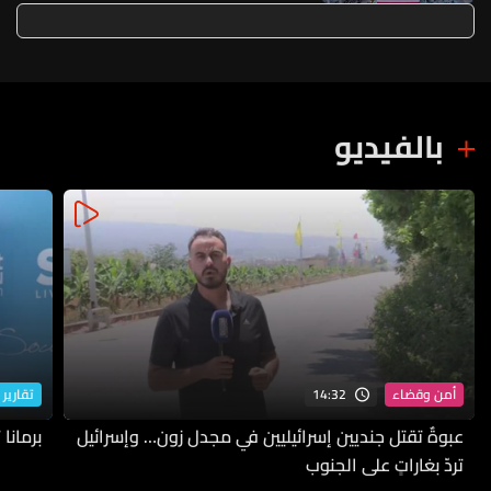
بالفيديو
14:32
أمن وقضاء
تقارير 
عبوةٌ تقتل جنديين إسرائيليين في مجدل زون… وإسرائيل
برمانا
تردّ بغاراتٍ على الجنوب