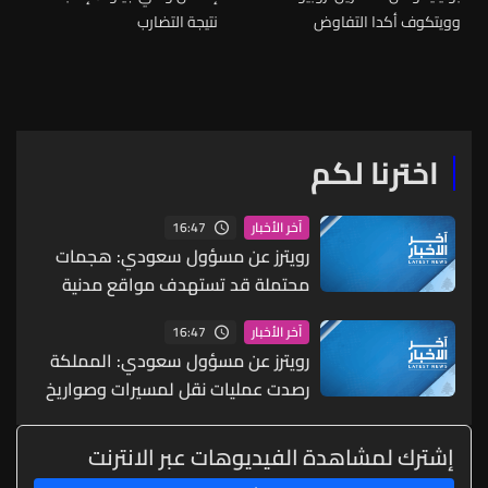
وويتكوف أكدا التفاوض
نتيجة التضارب
لاتفاق يمنع إيران من الاحتفاظ
باليورانيوم عالي التخصيب
اخترنا لكم
16:47
آخر الأخبار
رويترز عن مسؤول سعودي: هجمات
محتملة قد تستهدف مواقع مدنية
واقتصادية بما يشمل البنية التحتية
16:47
آخر الأخبار
للطاقة والموانئ والمطارات
رويترز عن مسؤول سعودي: المملكة
رصدت عمليات نقل لمسيرات وصواريخ
ما يشير إلى احتمال شن هجمات
منسقة من الشمال والجنوب
إشترك لمشاهدة الفيديوهات عبر الانترنت