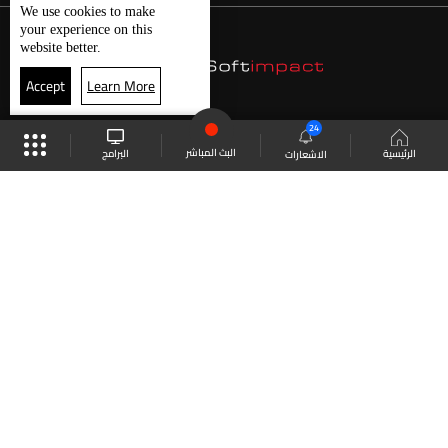
We use
cookies
to make
your experience on this
website better.
Accept
Learn More
24
البث المباشر
البرامج
الرئيسية
الاشعارات
موقع البرامج
الجدول
البث المباشر
العودة للأعلى
انضم الى ملايين المتابعين
LBCI Lebanon