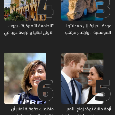
4
3
عودة الحرارة إلى معدلاتها
"الجامعة الأميركية"- بيروت
الموسمية... وارتفاع مرتقب
الاولى لبنانيا والرابعة عربيا في
مطلع الأسبوع المقبل
تصنيف UNIRANKS للعام
2027
6
5
أزمة مالية تُهدّد زواج الأمير
منظمات حقوقية تعتبر أن