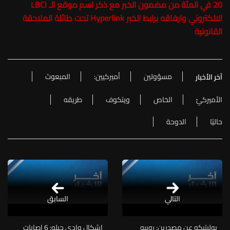
20 في المئة من مضمون الخبر مع ذكر اسم موقع الـ LBCI
الالكتروني وارفاقه برابط الخبر Hyperlink تحت طائلة الملاحقة
القانونية
مسؤولين
أميركيين:
المبعوث
آخر الأخبار
الأميركيّ
الخاص
ويتكوف
طريقه
حاليًا
الدوحة
التالي
السابق
بوليتيكو عن مصدرين: روبيو
إشكال وادي جيلو: 6 إصابات