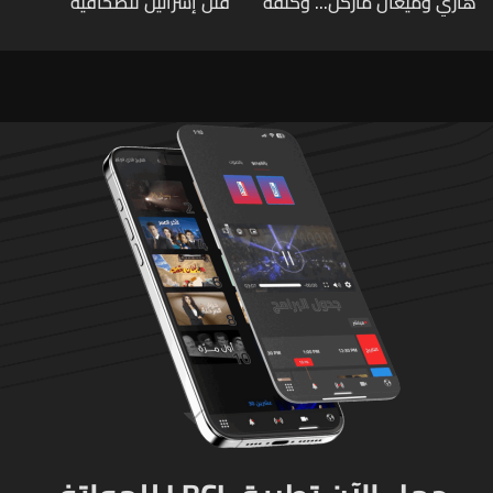
هاري وميغان ماركل... وكلفة
قتل إسرائيل للصحافية
الطلاق تحول دونه
اللبنانية آمال خليل يرقى الى
"جريمة حرب"