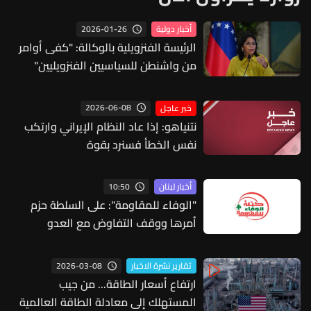
2026-01-26
أخبار دولية
الرئيسة الفنزويلية بالوكالة: "كفى أوامر
من واشنطن للسياسيين الفنزويليين"
2026-06-08
خبر عاجل
نتنياهو: إذا عاد النظام الإيراني وارتكب
نفس الخطأ فسنرد بقوة
10:50
أخبار لبنان
"الوفاء للمقاومة": على السلطة حزم
أمرها ووقف التفاوض مع العدو
2026-03-08
تقارير نشرة الاخبار
ارتفاع أسعار الطاقة... من جيب
المستهلك إلى معادلة الطاقة العالمية