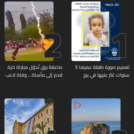
2
1
تعميم صورة طفلة عمرها 5
صاعقة برق تُحوّل مباراة كرة
سنوات عُثِرَ عليها في برج
قدم إلى مأساة... وفاة لاعب
حمود
وإصابة 12 آخرين