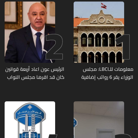
2
1
معلومات للـLBCI: مجلس
الرئيس عون اعاد أربعة قوانين
الوزراء يقر 6 رواتب إضافية
كان قد اقرها مجلس النواب
لموظفي القطاع العام
لاعادة النظر فيها
وصرف الفروقات بأثر رجعي
منذ آذار