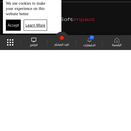
We use
cookies
to make
your experience on this
website better.
Accept
Learn More
11
البث المباشر
البرامج
الرئيسية
الاشعارات
موقع البرامج
الجدول
البث المباشر
العودة للأعلى
انضم الى ملايين المتابعين
LBCI Lebanon