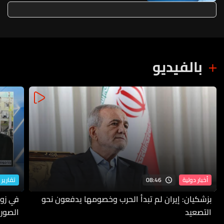
بالفيديو
08:46
أخبار دولية
تقارير 
بزشكيان: إيران لم تبدأ الحرب وخصومها يدفعون نحو
في زوط
التصعيد
الصورة