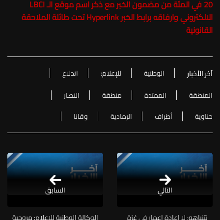
20 في المئة من مضمون الخبر مع ذكر اسم موقع الـ LBCI
الالكتروني وارفاقه برابط الخبر Hyperlink تحت طائلة الملاحقة
القانونية
الوطنية
للإعلام:
اندلاع
آخر الأخبار
المنطقة
الممتدة
منطقة
النصار
حناوية
أطراف
الرمادية
وقانا
التالي
السابق
نتنياهو: لا إعادة إعمار في غزة
الوكالة الوطنية للإعلام: مروحية