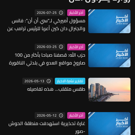
2026-07-25
آخر الأخبار
مسؤول أميركي لـ"سي أن أن": فانس
والجنرال دان كين أعربا للرئيس ترامب عن
مخاوف بشأن مخزون الصواريخ
2026-03-25
آخر الأخبار
حزب الله: قصفنا صباحا بأكثر من 100
صاروخ مواقع العدو في بلدتي الناقورة
والقوزح وبعض مستوطنات الشمال
2026-05-13
تقارير نشرة الاخبار
طقس متقلب... هذه تفاصيله
2026-05-12
آخر الأخبار
غارة تحذيرية استهدفت منطقة الحوش
-صور