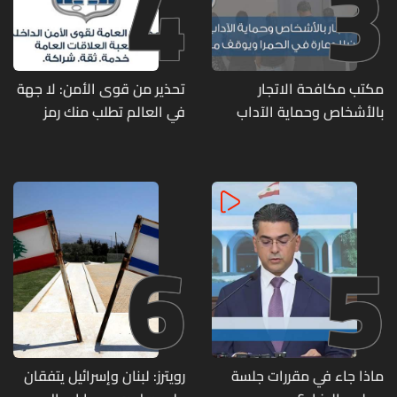
4
3
مكتب مكافحة الاتجار
تحذير من قوى الأمن: لا جهة
بالأشخاص وحماية الآداب
في العالم تطلب منك رمز
يفكّك شبكتين منظّمتين
الـOTP
للدعارة في الحمرا ويوقف
متورطين
6
5
ماذا جاء في مقررات جلسة
رويترز: لبنان وإسرائيل يتفقان