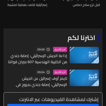
قبل نزع سلاح حماس
إسرائيلية قامت بعملية تمشيط
في بلدة مجدل زون في قضاء
صور
اخترنا لكم
09:06
آخر الأخبار
إذاعة الجيش الإسرائيلي: إصابة جندي
من الكتيبة الهندسية 607 بنيران قواتنا
في بلدة الطيري جنوبي لبنان
09:04
آخر الأخبار
تايمز أوف إسرائيل عن الجيش
الإسرائيلي: إصابة جندي بجروح في
حادث أثناء العمليات العسكرية جنوبي
لبنان
إشترك لمشاهدة الفيديوهات عبر الانترنت