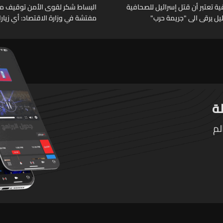
 تعتبر أن قتل إسرائيل للصحافية
البساط شكر لقوى الأمن توقيف م
خليل يرقى الى "جريمة حرب"
مفتشة في وزارة الاقتصاد: أي زيار
تقوم بها الوزارة تتم حصراً عبر المف
الرسميين
لم