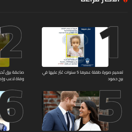
2
1
6
5
تعميم صورة طفلة عمرها 5 سنوات عُثِرَ عليها في
صاعقة برق تُحوّ
برج حمود
وفاة لاعب وإصابة 12 