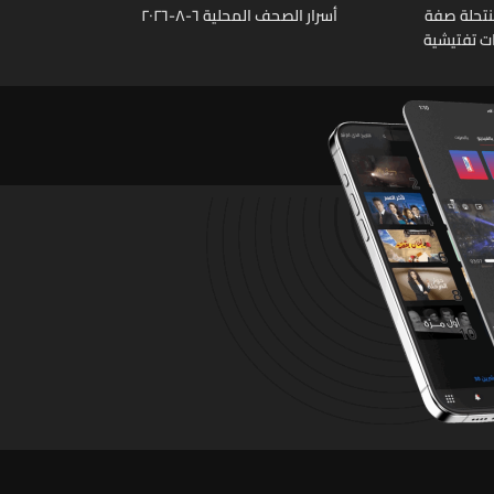
نتحلة صفة
أسرار الصحف المحلية ٦-٨-٢٠٢٦
ات تفتيشية
تشين