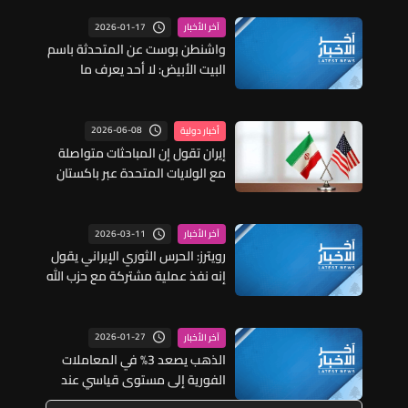
2026-01-17
آخر الأخبار
واشنطن بوست عن المتحدثة باسم
البيت الأبيض: لا أحد يعرف ما
سيفعله الرئيس ترمب بشأن إيران
سوى الرئيس نفسه
2026-06-08
أخبار دولية
إيران تقول إن المباحثات متواصلة
مع الولايات المتحدة عبر باكستان
2026-03-11
آخر الأخبار
رويترز: الحرس الثوري الإيراني يقول
إنه نفذ عملية مشتركة مع حزب الله
ضد إسرائيل
2026-01-27
آخر الأخبار
الذهب يصعد 3% في المعاملات
الفورية إلى مستوى قياسي عند
5167.91 دولار للأونصة