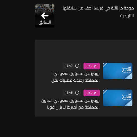
موجة حر ثالثة في فرنسا أخف من سابقتها
التاريخية
السابق
16:47
آخر الأخبار
رويترز عن مسؤول سعودي:
المملكة رصدت عمليات نقل
لمسيرات وصواريخ ما يشير إلى
احتمال شن هجمات منسقة من
16:45
آخر الأخبار
الشمال والجنوب
رويترز عن مسؤول سعودي: تعاون
المملكة مع أميركا لا يزال قويا
ووثيقا للغاية على جافة
المستويات ومنها الجانب
العملياتي مع القيادة المركزية