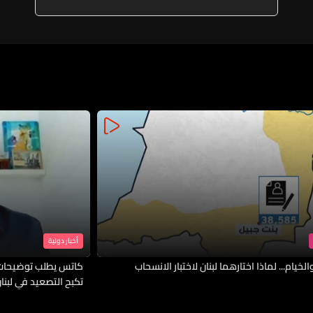
أخبار دولية
لخيام... لماذا اختارهما لبنان لاختبار الانسحاب
كاتس يطلب توضيحات 
تكبح التصعيد في لبنا