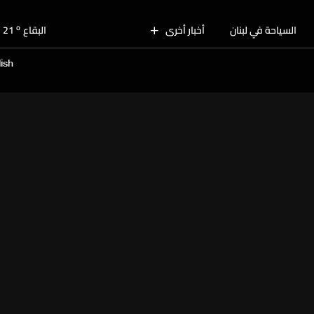
o
بيروت
28
o
السياحة في لبنان
أخبار أخرى
البقاع
21
o
الجنوب
25
ish
o
الشمال
26
o
جبل لبنان
22
o
كسروان
27
o
متن
27
o
بيروت
28