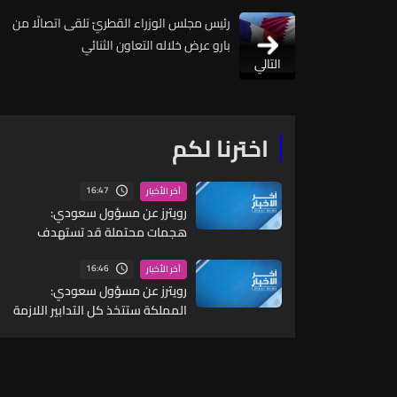
ّرئيس مجلس الوزراء القطريّ تلقى اتصالًا من
بارو عرض خلاله التعاون الثنائي
التالي
اخترنا لكم
16:47
آخر الأخبار
رويترز عن مسؤول سعودي:
هجمات محتملة قد تستهدف
مواقع مدنية واقتصادية بما
يشمل البنية التحتية للطاقة
16:46
آخر الأخبار
والموانئ والمطارات
رويترز عن مسؤول سعودي:
المملكة ستتخذ كل التدابير اللازمة
للرد على أي عدوان