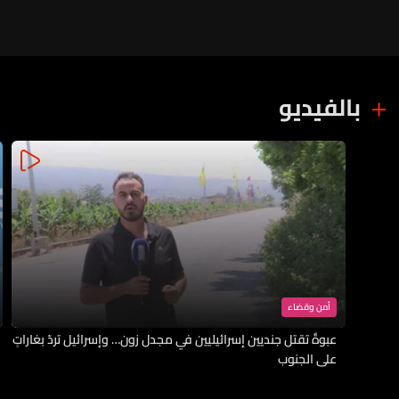
بالفيديو
أمن وقضاء
عبوةٌ تقتل جنديين إسرائيليين في مجدل زون… وإسرائيل تردّ بغاراتٍ
على الجنوب