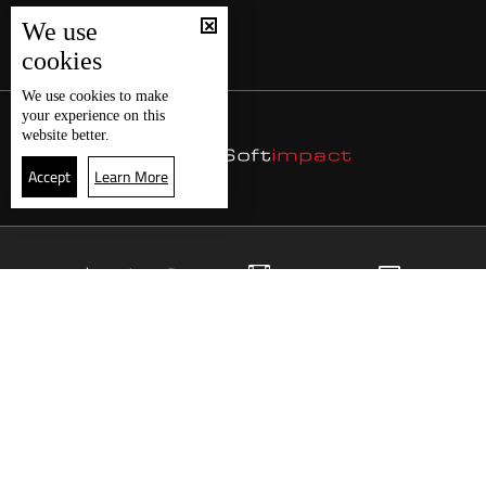
We use
cookies
We use
cookies
to make
your experience on this
website better.
Accept
Learn More
21
البث المباشر
البرامج
الرئيسية
موقع البرامج
الجدول
البث المباشر
العودة للأعلى
انضم الى ملايين المتابعين