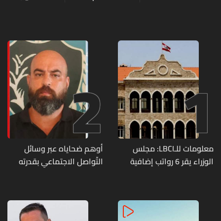
2
1
معلومات للـLBCI: مجلس
أوهم ضحاياه عبر وسائل
الوزراء يقر 6 رواتب إضافية
التّواصل الاجتماعي بقدرته
لموظفي القطاع العام
على تسليمهم مطابخ
وصرف الفروقات بأثر رجعي
و"أعمال نجارة"... هل من
منذ آذار
وقع ضحيّة أعماله؟